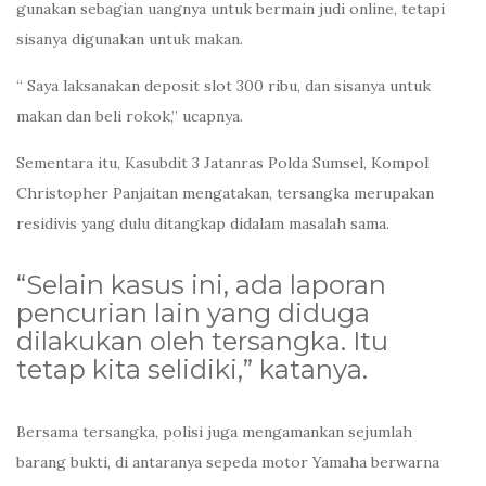
gunakan sebagian uangnya untuk bermain judi online, tetapi
sisanya digunakan untuk makan.
“ Saya laksanakan deposit slot 300 ribu, dan sisanya untuk
makan dan beli rokok,” ucapnya.
Sementara itu, Kasubdit 3 Jatanras Polda Sumsel, Kompol
Christopher Panjaitan mengatakan, tersangka merupakan
residivis yang dulu ditangkap didalam masalah sama.
“Selain kasus ini, ada laporan
pencurian lain yang diduga
dilakukan oleh tersangka. Itu
tetap kita selidiki,” katanya.
Bersama tersangka, polisi juga mengamankan sejumlah
barang bukti, di antaranya sepeda motor Yamaha berwarna