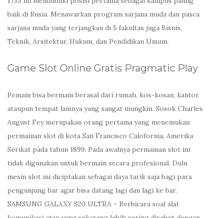
1755 ini menduduki posisi pertama sebagai kampus paling
baik di Rusia. Menawarkan program sarjana muda dan pasca
sarjana muda yang terjangkau di 5 fakultas juga Bisnis,
Teknik, Arsitektur, Hukum, dan Pendidikan Umum.
Game Slot Online Gratis Pragmatic Play
Pemain bisa bermain berasal dari rumah, kos-kosan, kantor
ataupun tempat lainnya yang sangat mungkin. Sosok Charles
August Fey merupakan orang pertama yang menemukan
permainan slot di kota San Francisco Calofornia, Amerika
Serikat pada tahun 1899. Pada awalnya permainan slot ini
tidak digunakan untuk bermain secara profesional. Dulu
mesin slot ini diciptakan sebagai daya tarik saja bagi para
pengunjung bar agar bisa datang lagi dan lagi ke bar.
SAMSUNG GALAXY S20 ULTRA – Berbicara soal alat
komunikasi atau yang sekarang lebih sering disebut dengan