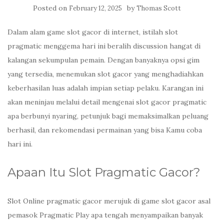
Posted on
by
February 12, 2025
Thomas Scott
Dalam alam game slot gacor di internet, istilah slot
pragmatic menggema hari ini beralih discussion hangat di
kalangan sekumpulan pemain. Dengan banyaknya opsi gim
yang tersedia, menemukan slot gacor yang menghadiahkan
keberhasilan luas adalah impian setiap pelaku. Karangan ini
akan meninjau melalui detail mengenai slot gacor pragmatic
apa berbunyi nyaring, petunjuk bagi memaksimalkan peluang
berhasil, dan rekomendasi permainan yang bisa Kamu coba
hari ini.
Apaan Itu Slot Pragmatic Gacor?
Slot Online pragmatic gacor merujuk di game slot gacor asal
pemasok Pragmatic Play apa tengah menyampaikan banyak