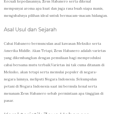
Kecuali kepedasannya, Zeus Habanero serta dikenal
mempunyai aroma apa kuat dan juga rasa buah siapa manis,
mengubahnya pilihan ideal untuk bermacam-macam hidangan.
Asal Usul dan Sejarah
Cabai Habanero bermunculan asal kawasan Meksiko serta
Amerika Middle. Akan Tetapi, Zeus Habanero adalah varietas
yang dikembangkan dengan pemuliaan bagi memproduksi
cabai bersama mutu terbaik.Varietas ini tak cuma ditanam di
Meksiko, akan tetapi serta memulai populer di negara-
negara lainnya, meliputi Negara Indonesia. Sekumpulan
petani di Negara Indonesia saat ini bermula kenal serta
menanam Zeus Habanero sebab permintaan apa tinggian di
pasar.