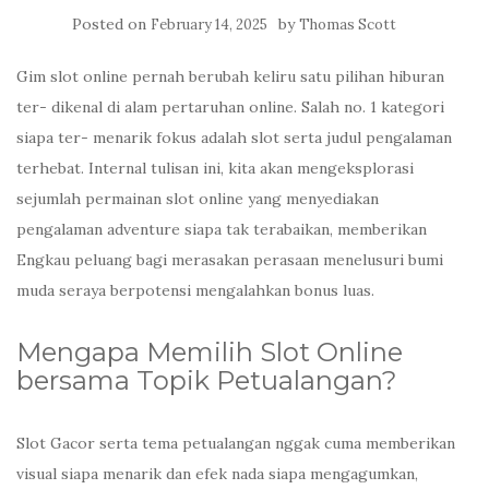
Posted on
by
February 14, 2025
Thomas Scott
Gim slot online pernah berubah keliru satu pilihan hiburan
ter- dikenal di alam pertaruhan online. Salah no. 1 kategori
siapa ter- menarik fokus adalah slot serta judul pengalaman
terhebat. Internal tulisan ini, kita akan mengeksplorasi
sejumlah permainan slot online yang menyediakan
pengalaman adventure siapa tak terabaikan, memberikan
Engkau peluang bagi merasakan perasaan menelusuri bumi
muda seraya berpotensi mengalahkan bonus luas.
Mengapa Memilih Slot Online
bersama Topik Petualangan?
Slot Gacor serta tema petualangan nggak cuma memberikan
visual siapa menarik dan efek nada siapa mengagumkan,