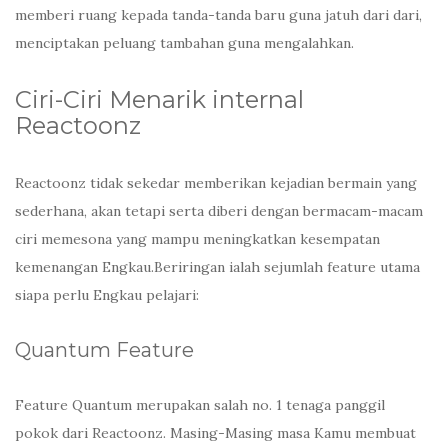
memberi ruang kepada tanda-tanda baru guna jatuh dari dari,
menciptakan peluang tambahan guna mengalahkan.
Ciri-Ciri Menarik internal
Reactoonz
Reactoonz tidak sekedar memberikan kejadian bermain yang
sederhana, akan tetapi serta diberi dengan bermacam-macam
ciri memesona yang mampu meningkatkan kesempatan
kemenangan Engkau.Beriringan ialah sejumlah feature utama
siapa perlu Engkau pelajari:
Quantum Feature
Feature Quantum merupakan salah no. 1 tenaga panggil
pokok dari Reactoonz. Masing-Masing masa Kamu membuat