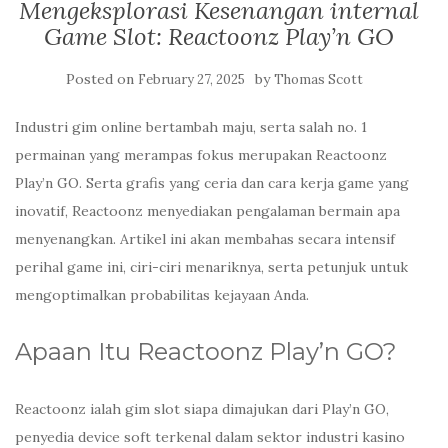
Mengeksplorasi Kesenangan internal
Game Slot: Reactoonz Play’n GO
Posted on
by
February 27, 2025
Thomas Scott
Industri gim online bertambah maju, serta salah no. 1
permainan yang merampas fokus merupakan Reactoonz
Play’n GO. Serta grafis yang ceria dan cara kerja game yang
inovatif, Reactoonz menyediakan pengalaman bermain apa
menyenangkan. Artikel ini akan membahas secara intensif
perihal game ini, ciri-ciri menariknya, serta petunjuk untuk
mengoptimalkan probabilitas kejayaan Anda.
Apaan Itu Reactoonz Play’n GO?
Reactoonz ialah gim slot siapa dimajukan dari Play’n GO,
penyedia device soft terkenal dalam sektor industri kasino