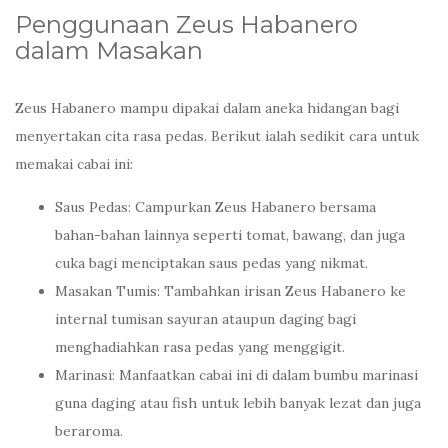
Penggunaan Zeus Habanero
dalam Masakan
Zeus Habanero mampu dipakai dalam aneka hidangan bagi
menyertakan cita rasa pedas. Berikut ialah sedikit cara untuk
memakai cabai ini:
Saus Pedas: Campurkan Zeus Habanero bersama
bahan-bahan lainnya seperti tomat, bawang, dan juga
cuka bagi menciptakan saus pedas yang nikmat.
Masakan Tumis: Tambahkan irisan Zeus Habanero ke
internal tumisan sayuran ataupun daging bagi
menghadiahkan rasa pedas yang menggigit.
Marinasi: Manfaatkan cabai ini di dalam bumbu marinasi
guna daging atau fish untuk lebih banyak lezat dan juga
beraroma.