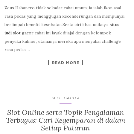
Zeus Habanero tidak sekadar cabai umum; ia ialah ikon asal
rasa pedas yang menggugah kecenderungan dan mempunyai
berlimpah benefit kesehatan.Serta ciri khas uniknya,
situs
judi slot gacor
cabai ini layak dijajal dengan kelompok
penyuka kuliner, utamanya mereka apa menyukai challenge
rasa pedas.…
READ MORE
SLOT GACOR
Slot Online serta Topik Pengalaman
Terbagus: Cari Kegemparan di dalam
Setiap Putaran