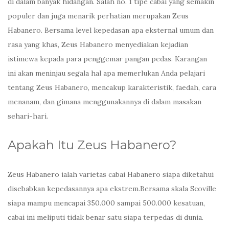
di dalam banyak hidangan. Salah no. 1 tipe cabai yang semakin
populer dan juga menarik perhatian merupakan Zeus
Habanero. Bersama level kepedasan apa eksternal umum dan
rasa yang khas, Zeus Habanero menyediakan kejadian
istimewa kepada para penggemar pangan pedas. Karangan
ini akan meninjau segala hal apa memerlukan Anda pelajari
tentang Zeus Habanero, mencakup karakteristik, faedah, cara
menanam, dan gimana menggunakannya di dalam masakan
sehari-hari.
Apakah Itu Zeus Habanero?
Zeus Habanero ialah varietas cabai Habanero siapa diketahui
disebabkan kepedasannya apa ekstrem.Bersama skala Scoville
siapa mampu mencapai 350.000 sampai 500.000 kesatuan,
cabai ini meliputi tidak benar satu siapa terpedas di dunia.