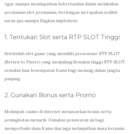
Agar mampu mendapatkan keberhasilan dalam melakukan
permainan slot permainan, beriringan merupakan sedikit
saran apa mampu Engkau implement:
1. Tentukan Slot serta RTP SLOT Tinggi
Seleksilah slot game yang memiliki prosentase RTP SLOT
(Return to Player) yang menjulang.Semakin tinggi RTP SLOT,
semakin luas kesempatan Kamu bagi menang dalam jangka
panjang.
2. Gunakan Bonus serta Promo
Melimpah casino di internet menawarkan bonus serta
peningkatan menarik. Gunakan penawaran ini bagi
memperbaiki dana Kamu dan juga melanjutkan masa bermain.