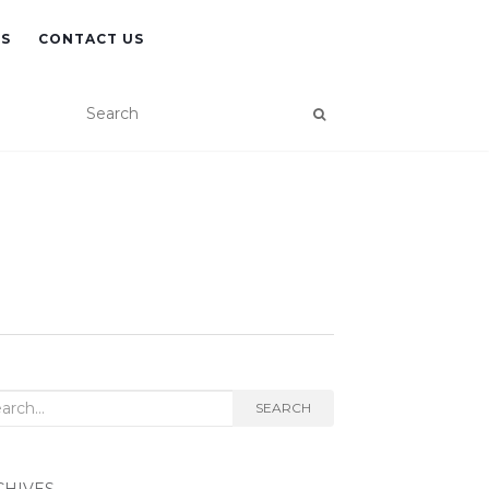
US
CONTACT US
rch
SEARCH