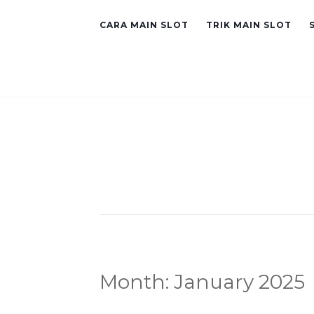
CARA MAIN SLOT
TRIK MAIN SLOT
Month:
January 2025