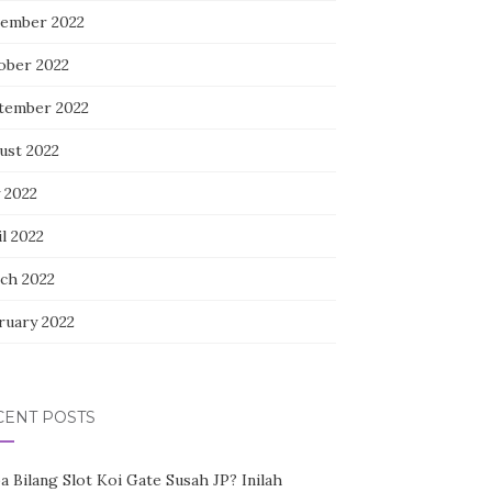
ember 2022
ober 2022
tember 2022
ust 2022
 2022
l 2022
ch 2022
ruary 2022
CENT POSTS
a Bilang Slot Koi Gate Susah JP? Inilah