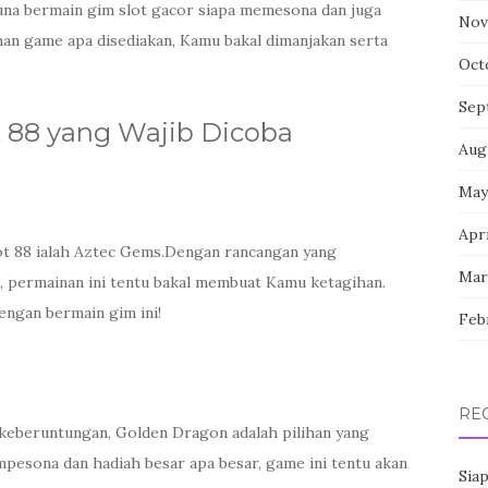
guna bermain gim slot gacor siapa memesona dan juga
Nov
n game apa disediakan, Kamu bakal dimanjakan serta
Oct
Sep
t 88 yang Wajib Dicoba
Aug
May
Apri
Slot 88 ialah Aztec Gems.Dengan rancangan yang
Mar
 permainan ini tentu bakal membuat Kamu ketagihan.
engan bermain gim ini!
Feb
RE
a keberuntungan, Golden Dragon adalah pilihan yang
esona dan hadiah besar apa besar, game ini tentu akan
Siap