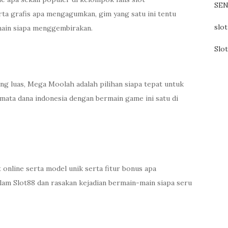
SEN
ta grafis apa mengagumkan, gim yang satu ini tentu
slot
ain siapa menggembirakan.
Slot
g luas, Mega Moolah adalah pilihan siapa tepat untuk
mata dana indonesia dengan bermain game ini satu di
 online serta model unik serta fitur bonus apa
lam Slot88 dan rasakan kejadian bermain-main siapa seru