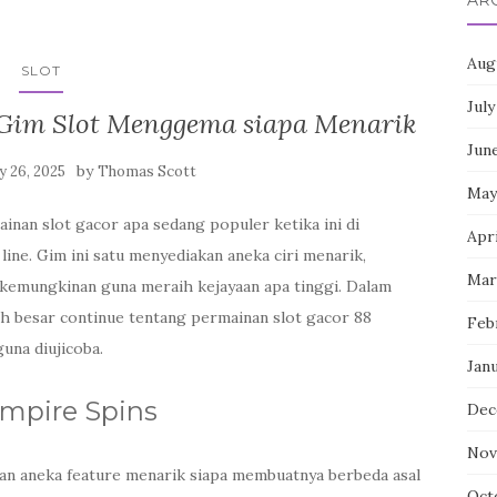
AR
Aug
SLOT
July
 Gim Slot Menggema siapa Menarik
Jun
by
y 26, 2025
Thomas Scott
May
inan slot gacor apa sedang populer ketika ini di
Apri
ne. Gim ini satu menyediakan aneka ciri menarik,
Mar
kemungkinan guna meraih kejayaan apa tinggi. Dalam
bih besar continue tentang permainan slot gacor 88
Feb
una diujicoba.
Jan
Empire Spins
Dec
Nov
an aneka feature menarik siapa membuatnya berbeda asal
Oct