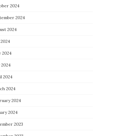
ober 2024
tember 2024
ust 2024
 2024
e 2024
 2024
l 2024
ch 2024
ruary 2024
uary 2024
ember 2023