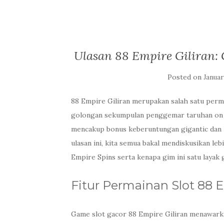
Ulasan 88 Empire Giliran:
Posted on
Januar
88 Empire Giliran merupakan salah satu perma
golongan sekumpulan penggemar taruhan on li
mencakup bonus keberuntungan gigantic dan 
ulasan ini, kita semua bakal mendiskusikan le
Empire Spins serta kenapa gim ini satu layak g
Fitur Permainan Slot 88 
Game slot gacor 88 Empire Giliran menawark