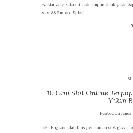
waktu yang satu ini. Jadi, jangan tidak yakin
slot 88 Empire Spins!…
SL
10 Gim Slot Online Terpopu
Yakin B
Posted on
Januar
Jika Engkau ialah fans permainan slot gacor, t