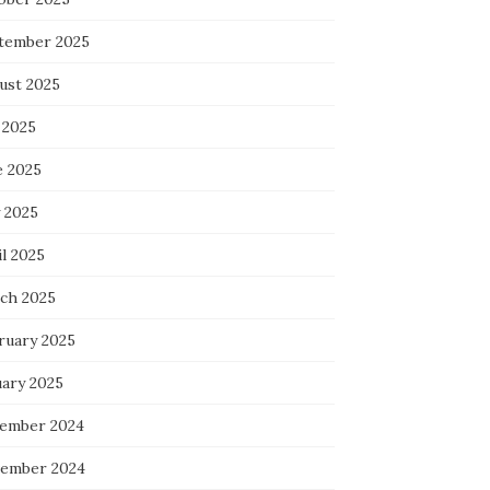
tember 2025
ust 2025
 2025
e 2025
 2025
l 2025
ch 2025
ruary 2025
uary 2025
ember 2024
ember 2024