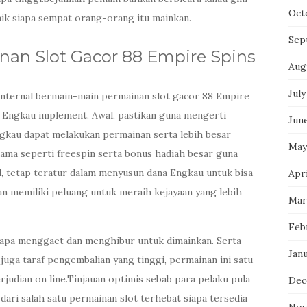
Oct
baik siapa sempat orang-orang itu mainkan.
Sep
an Slot Gacor 88 Empire Spins
Aug
July
internal bermain-main permainan slot gacor 88 Empire
u Engkau implement. Awal, pastikan guna mengerti
Jun
ngkau dapat melakukan permainan serta lebih besar
May
ama seperti freespin serta bonus hadiah besar guna
l, tetap teratur dalam menyusun dana Engkau untuk bisa
Apri
n memiliki peluang untuk meraih kejayaan yang lebih
Mar
Feb
 apa menggaet dan menghibur untuk dimainkan. Serta
Jan
 juga taraf pengembalian yang tinggi, permainan ini satu
judian on line.Tinjauan optimis sebab para pelaku pula
Dec
 dari salah satu permainan slot terhebat siapa tersedia