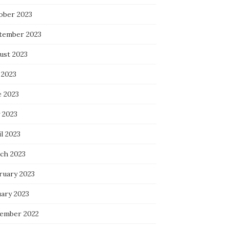
ober 2023
tember 2023
ust 2023
 2023
e 2023
 2023
l 2023
ch 2023
ruary 2023
uary 2023
ember 2022