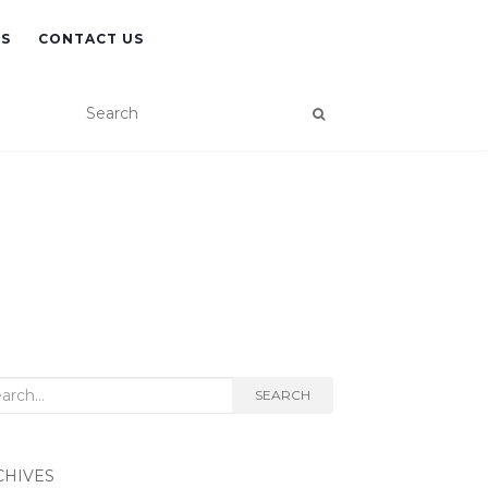
US
CONTACT US
rch
SEARCH
CHIVES