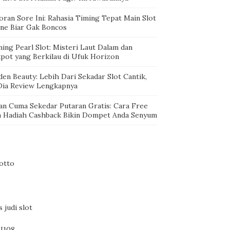
oran Sore Ini: Rahasia Timing Tepat Main Slot
ine Biar Gak Boncos
ing Pearl Slot: Misteri Laut Dalam dan
kpot yang Berkilau di Ufuk Horizon
en Beauty: Lebih Dari Sekadar Slot Cantik,
 Dia Review Lengkapnya
an Cuma Sekedar Putaran Gratis: Cara Free
n Hadiah Cashback Bikin Dompet Anda Senyum
lotto
s judi slot
I108