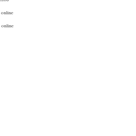
 online
 online