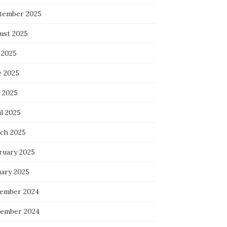
tember 2025
ust 2025
 2025
e 2025
 2025
l 2025
ch 2025
ruary 2025
uary 2025
ember 2024
ember 2024