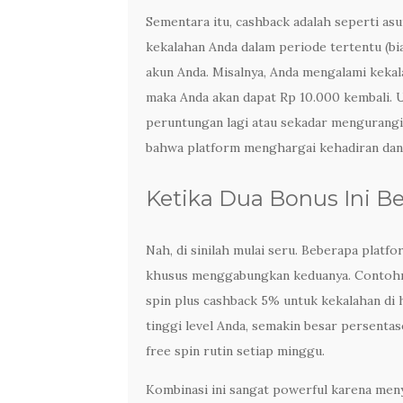
Sementara itu, cashback adalah seperti asur
kekalahan Anda dalam periode tertentu (bi
akun Anda. Misalnya, Anda mengalami keka
maka Anda akan dapat Rp 10.000 kembali. 
peruntungan lagi atau sekadar mengurangi 
bahwa platform menghargai kehadiran dan a
Ketika Dua Bonus Ini B
Nah, di sinilah mulai seru. Beberapa plat
khusus menggabungkan keduanya. Contohny
spin plus cashback 5% untuk kekalahan di 
tinggi level Anda, semakin besar persenta
free spin rutin setiap minggu.
Kombinasi ini sangat powerful karena meny