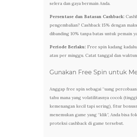
selera dan gaya bermain Anda.
Persentase dan Batasan Cashback:
Cashb
pengembalian? Cashback 15% dengan mak
dibanding 10% tanpa batas untuk pemain ya
Periode Berlaku:
Free spin kadang kadalua
atau per minggu. Catat tanggal dan waktun
Gunakan Free Spin untuk Me
Anggap free spin sebagai “uang percobaan”.
tahu mana yang volatilitasnya cocok (tingg
kemenangan kecil tapi sering), fitur bonus
menemukan game yang “klik”, Anda bisa f
proteksi cashback di game tersebut.