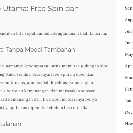
Utama: Free Spin dan
Sep
Aug
July
pastikan kita sepaham dulu dengan dua istilah kunci ini.
Jun
ra Tanpa Modal Tambahan
May
perti namanya: kesempatan untuk memutar gulungan slot
Apri
 Anda sendiri. Biasanya, free spin ini diberikan
Mar
event khusus, atau hadiah loyalitas. Keuntungan
Feb
aru, berburu kemenangan, dan merasakan sensasi
asil kemenangan dari free spin ini biasanya punya
Jan
) yang harus dipenuhi sebelum bisa ditarik.
Dec
kalahan
Nov