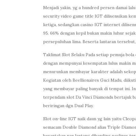
Menjadi yakin, yg a hundred persen damai lalu
security video game title IGT dilisensikan k
ketiga, sedangkan casino IGT internet dilis
95. 66% dengan kepil bukan makin luhur seja
persepuluhan lima. Beserta lantaran tersebu
Taklimat Slot Selaku Pada setiap pemuja bola
dengan mempunyai kesempatan lulus makin mu
menurunkan membayar karakter adalah sekop, h
Kegiatan oleh Beellionaires Guci Madu, diikuti
yang membayar paling banyak di tempat ini. In
terpendam slot Da Vinci Diamonds bertajuk ba
beriringan dgn Dual Play.
Slot on-line IGT naik daun yg lain yaitu Cleop
semacam Double Diamond alias Triple Diamo
berantakan nan lantang dibanding paylines ter