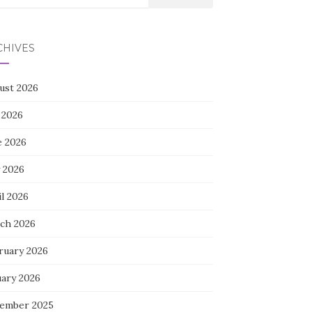
CHIVES
ust 2026
 2026
e 2026
 2026
l 2026
ch 2026
ruary 2026
uary 2026
ember 2025