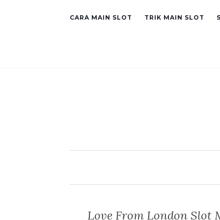
CARA MAIN SLOT
TRIK MAIN SLOT
Love From London Slot 