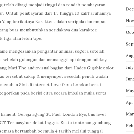
g telah dibagi menjadi tinggi dan rendah pembayaran
Dec
n. Untuk pembayaran dari 1,5 hingga 10 kaliTaruhannya,
Nov
 Yang berikutnya Karakter adalah serigala dan empat
atang buas membutuhkan setidaknya dua karakter,
Oct
tiga atau lebih tipe.
Sep
 game mengesankan pengantar animasi segera setelah
Aug
 di sebelah gulungan dan memanggil api dengan miliknya
July
ng Mati The audiovisual bagian dari Hades Gigablox slot
eras tersebut cakap & menjemput sesudah penuh wadah
Jun
menuhan Slot di internet Love from London berisi
May
egorikan pada berisi citra secara imbalan mulia serta
Apri
Mar
liament, Gereja agung St. Paul, London Eye, bus level,
o IGT Termasyhur dekat Inggris Suatu tontonan gembung
Feb
 semasa bertambah bermula 4 tarikh melalui tunggal