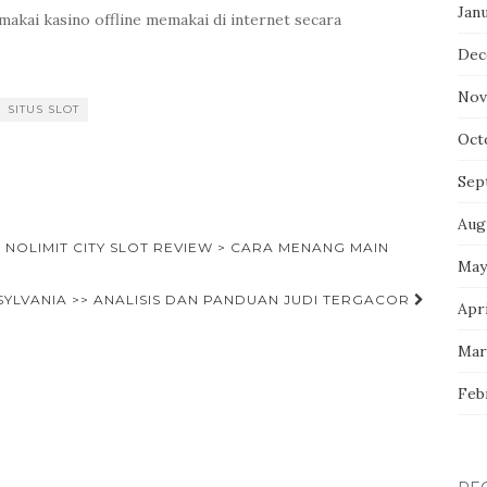
Jan
akai kasino offline memakai di internet secara
Dec
Nov
SITUS SLOT
Oct
Sep
Aug
NOLIMIT CITY SLOT REVIEW > CARA MENANG MAIN
May
SYLVANIA >> ANALISIS DAN PANDUAN JUDI TERGACOR
Apri
Mar
Feb