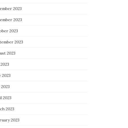
ember 2023
ember 2023
ober 2023
tember 2023
ust 2023
 2023
e 2023
 2023
l 2023
ch 2023
ruary 2023