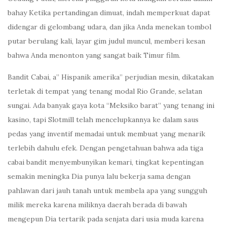
bahay Ketika pertandingan dimuat, indah memperkuat dapat
didengar di gelombang udara, dan jika Anda menekan tombol
putar berulang kali, layar gim judul muncul, memberi kesan
bahwa Anda menonton yang sangat baik Timur film.
Bandit Cabai, a” Hispanik amerika” perjudian mesin, dikatakan
terletak di tempat yang tenang modal Rio Grande, selatan
sungai. Ada banyak gaya kota “Meksiko barat” yang tenang ini
kasino, tapi Slotmill telah mencelupkannya ke dalam saus
pedas yang inventif memadai untuk membuat yang menarik
terlebih dahulu efek. Dengan pengetahuan bahwa ada tiga
cabai bandit menyembunyikan kemari, tingkat kepentingan
semakin meningka Dia punya lalu bekerja sama dengan
pahlawan dari jauh tanah untuk membela apa yang sungguh
milik mereka karena miliknya daerah berada di bawah
mengepun Dia tertarik pada senjata dari usia muda karena