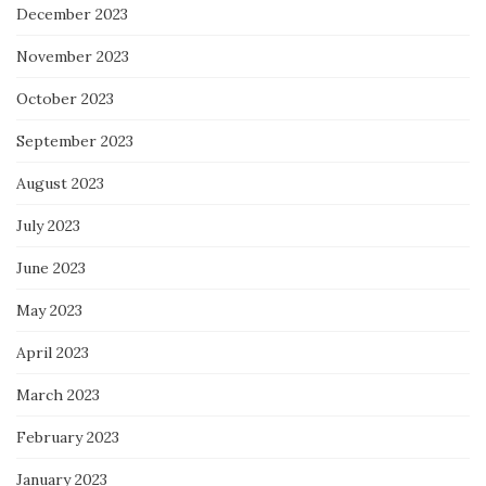
December 2023
November 2023
October 2023
September 2023
August 2023
July 2023
June 2023
May 2023
April 2023
March 2023
February 2023
January 2023