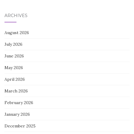
for:
ARCHIVES
August 2026
July 2026
June 2026
May 2026
April 2026
March 2026
February 2026
January 2026
December 2025