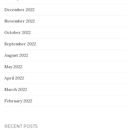
December 2022
November 2022
October 2022
September 2022
August 2022
May 2022
April 2022
March 2022
February 2022
RECENT POSTS