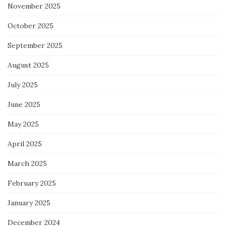
November 2025
October 2025
September 2025
August 2025
July 2025
June 2025
May 2025
April 2025
March 2025
February 2025
January 2025
December 2024