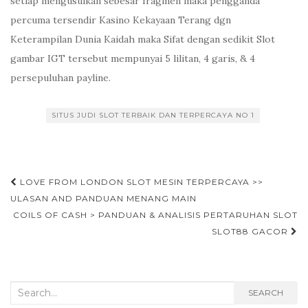
setiap mengusulkan sebesar fragmen maka pengganda
percuma tersendir Kasino Kekayaan Terang dgn
Keterampilan Dunia Kaidah maka Sifat dengan sedikit Slot
gambar IGT tersebut mempunyai 5 lilitan, 4 garis, & 4
persepuluhan payline.
SITUS JUDI SLOT TERBAIK DAN TERPERCAYA NO 1
Post
LOVE FROM LONDON SLOT MESIN TERPERCAYA >>
navigation
ULASAN AND PANDUAN MENANG MAIN
COILS OF CASH > PANDUAN & ANALISIS PERTARUHAN SLOT
SLOT88 GACOR
Search
SEARCH