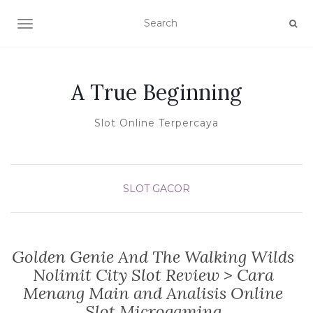
TOGGLE NAVIGATION
A True Beginning
Slot Online Terpercaya
SLOT GACOR
Golden Genie And The Walking Wilds
Nolimit City Slot Review > Cara
Menang Main and Analisis Online
Slot Microgaming