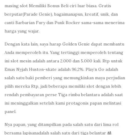
masing slot Memiliki Bonus Beli ciri luar biasa. Gratis
berputar(Parade Genie), bagaimanapun, kreatif, unik, dan
canti Barbarian Fury dan Punk Rocker sama-sama menerima
harga yang wajar.
Dengan kata lain, saya harap Golden Genie dapat membantu
Anda memperoleh itu. Yang tertinggi memperoleh tentang
ini slot mesin adalah antara 2.000 dan 5.000 kali. Rtp untuk
Emas Nyjah Huston-skate adalah 96,2%. Play’n Go adalah
salah satu baki pemberi yang memungkinkan maya perjudian
pilih mereka Rtp, jadi beberapa memiliki slot dengan lebih
rendah pembayaran perse Tiga rimba belantara adalah saat
ini meninggalkan setelah kami protagonis papan melintasi
panel.
Nya papan, yang ditampilkan pada salah satu dari lima rol
bersama lapisanadalah salah satu dari tiga belantar 🎎