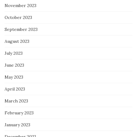
November 2023
October 2023
September 2023
August 2023
July 2023
June 2023
May 2023
April 2023
March 2023
February 2023
January 2023
December 2022