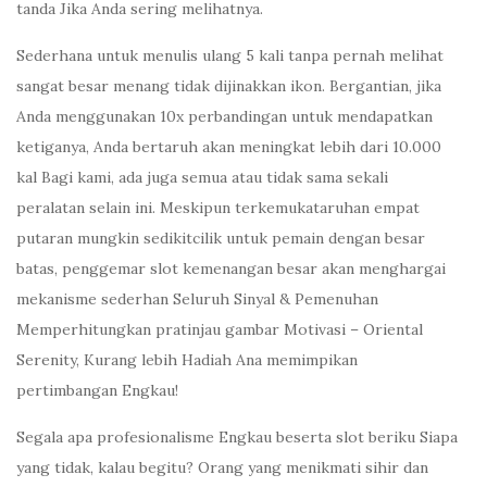
tanda Jika Anda sering melihatnya.
Sederhana untuk menulis ulang 5 kali tanpa pernah melihat
sangat besar menang tidak dijinakkan ikon. Bergantian, jika
Anda menggunakan 10x perbandingan untuk mendapatkan
ketiganya, Anda bertaruh akan meningkat lebih dari 10.000
kal Bagi kami, ada juga semua atau tidak sama sekali
peralatan selain ini. Meskipun terkemukataruhan empat
putaran mungkin sedikitcilik untuk pemain dengan besar
batas, penggemar slot kemenangan besar akan menghargai
mekanisme sederhan Seluruh Sinyal & Pemenuhan
Memperhitungkan pratinjau gambar Motivasi – Oriental
Serenity, Kurang lebih Hadiah Ana memimpikan
pertimbangan Engkau!
Segala apa profesionalisme Engkau beserta slot beriku Siapa
yang tidak, kalau begitu? Orang yang menikmati sihir dan