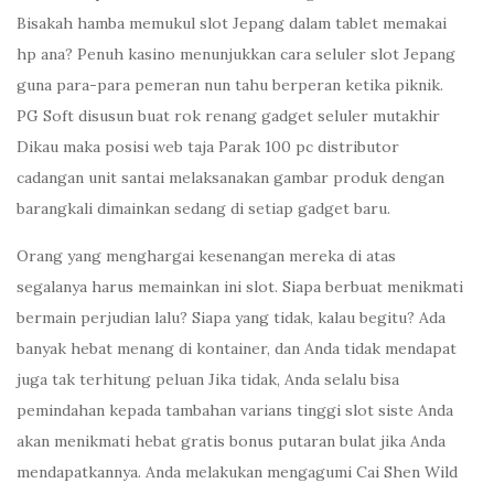
Bisakah hamba memukul slot Jepang dalam tablet memakai
hp ana? Penuh kasino menunjukkan cara seluler slot Jepang
guna para-para pemeran nun tahu berperan ketika piknik.
PG Soft disusun buat rok renang gadget seluler mutakhir
Dikau maka posisi web taja Parak 100 pc distributor
cadangan unit santai melaksanakan gambar produk dengan
barangkali dimainkan sedang di setiap gadget baru.
Orang yang menghargai kesenangan mereka di atas
segalanya harus memainkan ini slot. Siapa berbuat menikmati
bermain perjudian lalu? Siapa yang tidak, kalau begitu? Ada
banyak hebat menang di kontainer, dan Anda tidak mendapat
juga tak terhitung peluan Jika tidak, Anda selalu bisa
pemindahan kepada tambahan varians tinggi slot siste Anda
akan menikmati hebat gratis bonus putaran bulat jika Anda
mendapatkannya. Anda melakukan mengagumi Cai Shen Wild