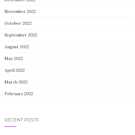
November 2022
October 2022
September 2022
August 2022
May 2022
April 2022
March 2022
February 2022
RECENT POSTS