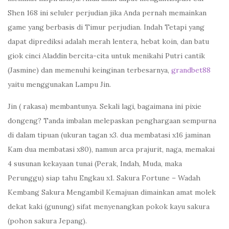
Shen 168 ini seluler perjudian jika Anda pernah memainkan
game yang berbasis di Timur perjudian. Indah Tetapi yang
dapat diprediksi adalah merah lentera, hebat koin, dan batu
giok cinci Aladdin bercita-cita untuk menikahi Putri cantik
(Jasmine) dan memenuhi keinginan terbesarnya,
grandbet88
yaitu menggunakan Lampu Jin.
Jin ( rakasa) membantunya. Sekali lagi, bagaimana ini pixie
dongeng? Tanda imbalan melepaskan penghargaan sempurna
di dalam tipuan (ukuran tagan x3. dua membatasi x16 jaminan
Kam dua membatasi x80), namun arca prajurit, naga, memakai
4 susunan kekayaan tunai (Perak, Indah, Muda, maka
Perunggu) siap tahu Engkau x1. Sakura Fortune – Wadah
Kembang Sakura Mengambil Kemajuan dimainkan amat molek
dekat kaki (gunung) sifat menyenangkan pokok kayu sakura
(pohon sakura Jepang).