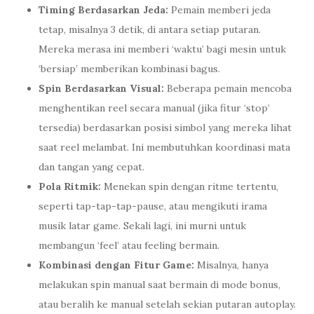
Timing Berdasarkan Jeda:
Pemain memberi jeda
tetap, misalnya 3 detik, di antara setiap putaran.
Mereka merasa ini memberi ‘waktu’ bagi mesin untuk
‘bersiap’ memberikan kombinasi bagus.
Spin Berdasarkan Visual:
Beberapa pemain mencoba
menghentikan reel secara manual (jika fitur ‘stop’
tersedia) berdasarkan posisi simbol yang mereka lihat
saat reel melambat. Ini membutuhkan koordinasi mata
dan tangan yang cepat.
Pola Ritmik:
Menekan spin dengan ritme tertentu,
seperti tap-tap-tap-pause, atau mengikuti irama
musik latar game. Sekali lagi, ini murni untuk
membangun ‘feel’ atau feeling bermain.
Kombinasi dengan Fitur Game:
Misalnya, hanya
melakukan spin manual saat bermain di mode bonus,
atau beralih ke manual setelah sekian putaran autoplay.