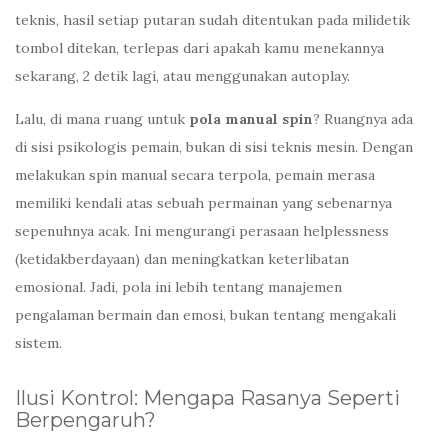
teknis, hasil setiap putaran sudah ditentukan pada milidetik
tombol ditekan, terlepas dari apakah kamu menekannya
sekarang, 2 detik lagi, atau menggunakan autoplay.
Lalu, di mana ruang untuk
pola manual spin
? Ruangnya ada
di sisi psikologis pemain, bukan di sisi teknis mesin. Dengan
melakukan spin manual secara terpola, pemain merasa
memiliki kendali atas sebuah permainan yang sebenarnya
sepenuhnya acak. Ini mengurangi perasaan helplessness
(ketidakberdayaan) dan meningkatkan keterlibatan
emosional. Jadi, pola ini lebih tentang manajemen
pengalaman bermain dan emosi, bukan tentang mengakali
sistem.
Ilusi Kontrol: Mengapa Rasanya Seperti
Berpengaruh?