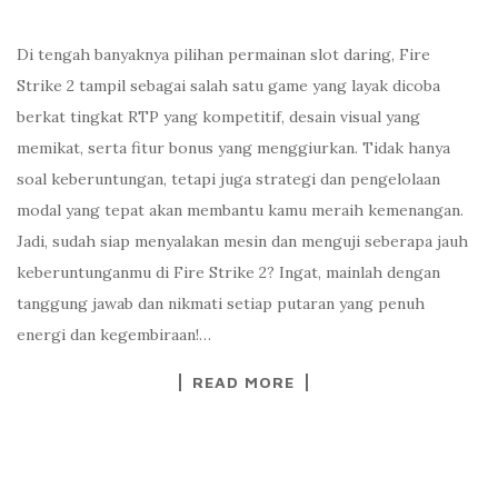
Di tengah banyaknya pilihan permainan slot daring, Fire
Strike 2 tampil sebagai salah satu game yang layak dicoba
berkat tingkat RTP yang kompetitif, desain visual yang
memikat, serta fitur bonus yang menggiurkan. Tidak hanya
soal keberuntungan, tetapi juga strategi dan pengelolaan
modal yang tepat akan membantu kamu meraih kemenangan.
Jadi, sudah siap menyalakan mesin dan menguji seberapa jauh
keberuntunganmu di Fire Strike 2? Ingat, mainlah dengan
tanggung jawab dan nikmati setiap putaran yang penuh
energi dan kegembiraan!…
READ MORE