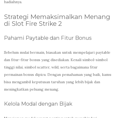
hadiahnya.
Strategi Memaksimalkan Menang
di Slot Fire Strike 2
Pahami Paytable dan Fitur Bonus
Sebelum mulai bermain, biasakan untuk mempelajari paytable
dan fitur-fitur bonus yang disediakan. Kenali simbol-simbol
tinggi nilai, simbol scatter, wild, serta bagaimana fitur
permainan bonus dipicu. Dengan pemahaman yang baik, kamu
bisa mengambil keputusan taruhan yang lebih bijak dan
meningkatkan peluang menang.
Kelola Modal dengan Bijak