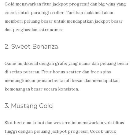
Gold menawarkan fitur jackpot progresif dan big wins yang
cocok untuk para high roller. Taruhan maksimal akan
memberi peluang besar untuk mendapatkan jackpot besar
dan penghasilan astronomis.
2. Sweet Bonanza
Game ini dikenal dengan grafis yang manis dan peluang besar
di setiap putaran. Fitur bonus scatter dan free spins
memungkinkan pemain bertaruh besar dan mendapatkan
kemenangan besar secara konsisten.
3. Mustang Gold
Slot bertema koboi dan western ini menawarkan volatilitas
tinggi dengan peluang jackpot progresif. Cocok untuk