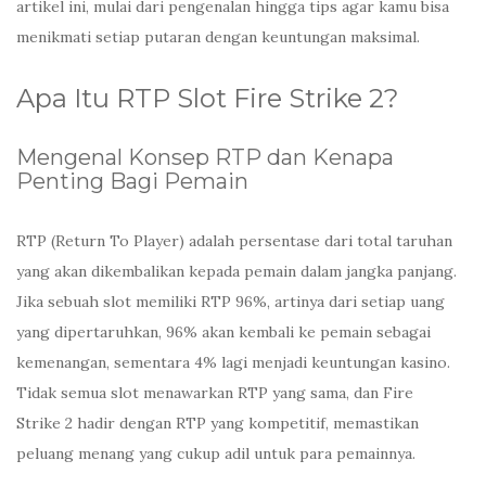
artikel ini, mulai dari pengenalan hingga tips agar kamu bisa
menikmati setiap putaran dengan keuntungan maksimal.
Apa Itu RTP Slot Fire Strike 2?
Mengenal Konsep RTP dan Kenapa
Penting Bagi Pemain
RTP (Return To Player) adalah persentase dari total taruhan
yang akan dikembalikan kepada pemain dalam jangka panjang.
Jika sebuah slot memiliki RTP 96%, artinya dari setiap uang
yang dipertaruhkan, 96% akan kembali ke pemain sebagai
kemenangan, sementara 4% lagi menjadi keuntungan kasino.
Tidak semua slot menawarkan RTP yang sama, dan Fire
Strike 2 hadir dengan RTP yang kompetitif, memastikan
peluang menang yang cukup adil untuk para pemainnya.