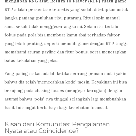
mengubah RNG atau Return to Player (RTP) suatu game
.
RTP adalah persentase teoretis yang sudah ditetapkan untuk
jangka panjang (puluhan ribu putaran). Ritual spin manual
sama sekali tidak menggeser angka ini. Selain itu, terlalu
fokus pada pola bisa membuat kamu abai terhadap faktor
yang lebih penting, seperti memilih game dengan RTP tinggi,
memahami aturan payline dan fitur bonus, serta menetapkan
batas kekalahan yang jelas.
Yang paling riskan adalah ketika seorang pemain mulai yakin
bahwa dia telah ‘memecahkan kode’ mesin. Keyakinan ini bisa
berujung pada chasing losses (mengejar kerugian) dengan
asumsi bahwa ‘pola’-nya tinggal selangkah lagi membuahkan
hasil. Ini sangat berbahaya bagi kesehatan finansial.
Kisah dari Komunitas: Pengalaman
Nyata atau Coincidence?