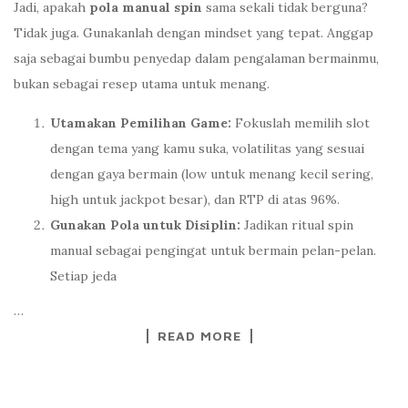
Jadi, apakah
pola manual spin
sama sekali tidak berguna?
Tidak juga. Gunakanlah dengan mindset yang tepat. Anggap
saja sebagai bumbu penyedap dalam pengalaman bermainmu,
bukan sebagai resep utama untuk menang.
Utamakan Pemilihan Game:
Fokuslah memilih slot
dengan tema yang kamu suka, volatilitas yang sesuai
dengan gaya bermain (low untuk menang kecil sering,
high untuk jackpot besar), dan RTP di atas 96%.
Gunakan Pola untuk Disiplin:
Jadikan ritual spin
manual sebagai pengingat untuk bermain pelan-pelan.
Setiap jeda
…
READ MORE