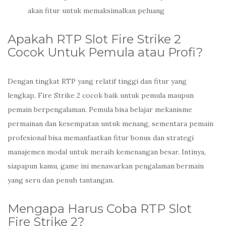
akan fitur untuk memaksimalkan peluang
Apakah RTP Slot Fire Strike 2
Cocok Untuk Pemula atau Profi?
Dengan tingkat RTP yang relatif tinggi dan fitur yang
lengkap, Fire Strike 2 cocok baik untuk pemula maupun
pemain berpengalaman. Pemula bisa belajar mekanisme
permainan dan kesempatan untuk menang, sementara pemain
profesional bisa memanfaatkan fitur bonus dan strategi
manajemen modal untuk meraih kemenangan besar. Intinya,
siapapun kamu, game ini menawarkan pengalaman bermain
yang seru dan penuh tantangan.
Mengapa Harus Coba RTP Slot
Fire Strike 2?