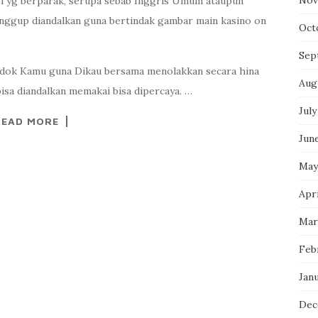
Nov
iksi yg berparak, serupa sebab Inggris Umum ataupun
nggup diandalkan guna bertindak gambar main kasino on
Oct
Sep
dok Kamu guna Dikau bersama menolakkan secara hina
Aug
isa diandalkan memakai bisa dipercaya. …
July
READ MORE
Jun
May
Apri
Mar
Feb
Jan
Dec