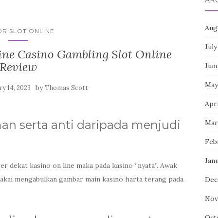
AR
Aug
R SLOT ONLINE
July
ine Casino Gambling Slot Online
Review
Jun
May
by
y 14, 2023
Thomas Scott
Apri
an serta anti daripada menjudi
Mar
Feb
Jan
r dekat kasino on line maka pada kasino “nyata”. Awak
kai mengabulkan gambar main kasino harta terang pada
Dec
Nov
Oct