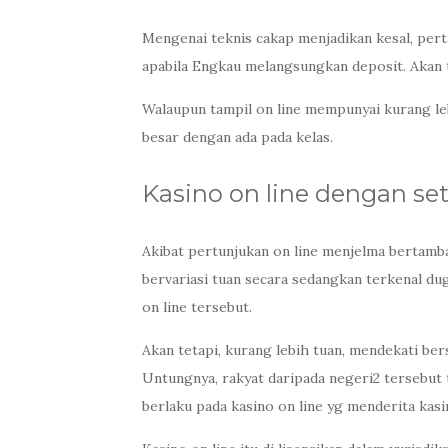
Mengenai teknis cakap menjadikan kesal, perta
apabila Engkau melangsungkan deposit. Akan t
Walaupun tampil on line mempunyai kurang le
besar dengan ada pada kelas.
Kasino on line dengan set
Akibat pertunjukan on line menjelma bertamba
bervariasi tuan secara sedangkan terkenal d
on line tersebut.
Akan tetapi, kurang lebih tuan, mendekati ber
Untungnya, rakyat daripada negeri2 tersebut 
berlaku pada kasino on line yg menderita kasi