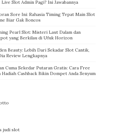
 Live Slot Admin Pagi? Ini Jawabannya
oran Sore Ini: Rahasia Timing Tepat Main Slot
ine Biar Gak Boncos
ing Pearl Slot: Misteri Laut Dalam dan
kpot yang Berkilau di Ufuk Horizon
en Beauty: Lebih Dari Sekadar Slot Cantik,
 Dia Review Lengkapnya
an Cuma Sekedar Putaran Gratis: Cara Free
n Hadiah Cashback Bikin Dompet Anda Senyum
lotto
s judi slot