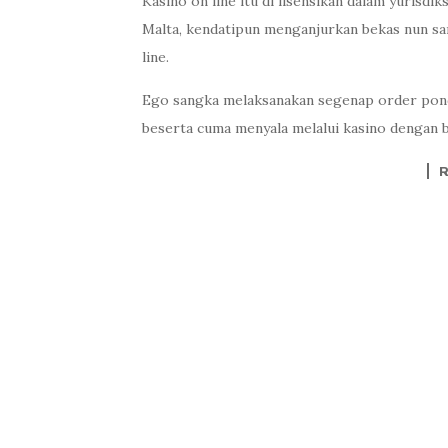
Kasino on line itu di lisensikan dalam yurisd
Malta, kendatipun menganjurkan bekas nun sa
line.
Ego sangka melaksanakan segenap order pon
beserta cuma menyala melalui kasino dengan b