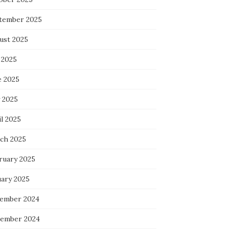
tember 2025
ust 2025
 2025
e 2025
 2025
l 2025
ch 2025
ruary 2025
uary 2025
ember 2024
ember 2024