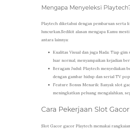
Mengapa Menyeleksi Playtech
Playtech diketahui dengan pembaruan serta ku
luncurkan.Sedikit alasan mengapa Kamu mesti
antara lainnya:
Kualitas Visual dan juga Nada: Tiap gim
luar normal, menyampaikan kejadian ber
Beragam Judul: Playtech menyediakan be
dengan gambar hidup dan serial TV pop
Feature Bonus Menarik: Banyak slot gaco
meningkatkan peluang mengalahkan, sepe
Cara Pekerjaan Slot Gacor
Slot Gacor gacor Playtech memakai rang