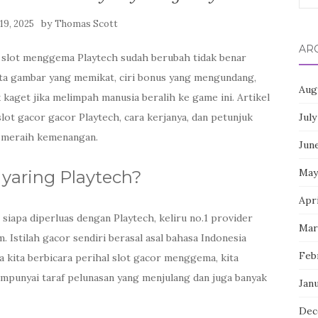
for:
by
 19, 2025
Thomas Scott
AR
 slot menggema Playtech sudah berubah tidak benar
erta gambar yang memikat, ciri bonus yang mengundang,
Aug
k kaget jika melimpah manusia beralih ke game ini. Artikel
lot gacor gacor Playtech, cara kerjanya, dan petunjuk
July
 meraih kemenangan.
Jun
May
Nyaring Playtech?
Apri
siapa diperluas dengan Playtech, keliru no.1 provider
Mar
. Istilah gacor sendiri berasal asal bahasa Indonesia
Feb
a kita berbicara perihal slot gacor menggema, kita
punyai taraf pelunasan yang menjulang dan juga banyak
Jan
Dec