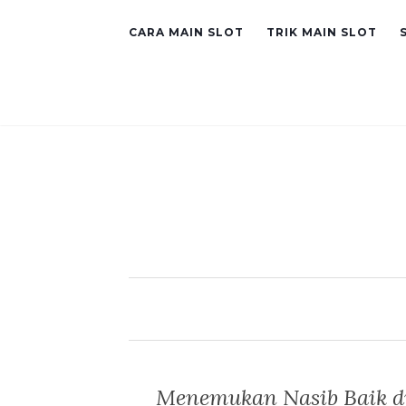
CARA MAIN SLOT
TRIK MAIN SLOT
Menemukan Nasib Baik di