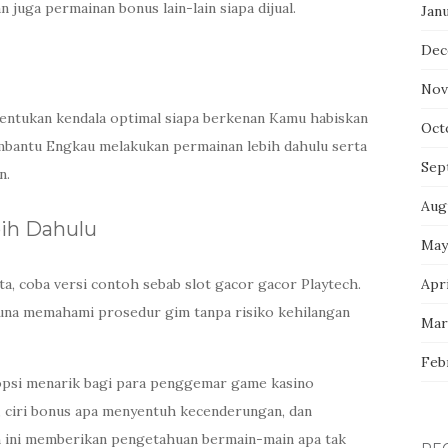
juga permainan bonus lain-lain siapa dijual.
Jan
Dec
Nov
Tentukan kendala optimal siapa berkenan Kamu habiskan
Oct
embantu Engkau melakukan permainan lebih dahulu serta
Sep
n.
Aug
bih Dahulu
May
, coba versi contoh sebab slot gacor gacor Playtech.
Apri
una memahami prosedur gim tanpa risiko kehilangan
Mar
Feb
 opsi menarik bagi para penggemar game kasino
 ciri bonus apa menyentuh kecenderungan, dan
n ini memberikan pengetahuan bermain-main apa tak