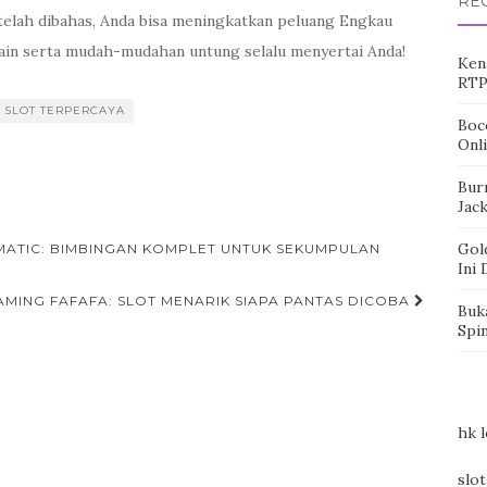
RE
elah dibahas, Anda bisa meningkatkan peluang Engkau
ain serta mudah-mudahan untung selalu menyertai Anda!
Ken
RTP
 SLOT TERPERCAYA
Boc
Onl
Burn
Jac
Gold
MATIC: BIMBINGAN KOMPLET UNTUK SEKUMPULAN
Ini
MING FAFAFA: SLOT MENARIK SIAPA PANTAS DICOBA
Buk
Spi
hk 
slot