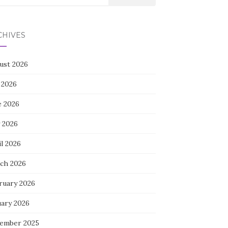
CHIVES
ust 2026
 2026
e 2026
 2026
l 2026
ch 2026
ruary 2026
uary 2026
ember 2025