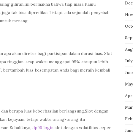
Dec
ing giliran.Ini bermakna bahwa tiap masa Kamu
 juga tak bisa diprediksi. Tetapi, ada sejumlah penyebab
Nov
untuk menang:
Oct
Sep
Aug
 apa akan diretur bagi partisipan dalam durasi luas. Slot
July
pa tinggian, acap waktu menggapai 95% ataupun lebih.
T, bertambah luas kesempatan Anda bagi meraih kembali
Jun
May
Apri
Mar
dan berapa luas keberhasilan berlangsung.Slot dengan
Feb
ikan kejayaan, tetapi waktu orang-orang itu
sar. Sebaliknya,
dp96 login
slot dengan volatilitas ceper
Jan