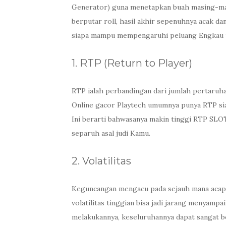
Generator) guna menetapkan buah masing-mas
berputar roll, hasil akhir sepenuhnya acak dan
siapa mampu mempengaruhi peluang Engkau 
1. RTP (Return to Player)
RTP ialah perbandingan dari jumlah pertaruhan
Online gacor Playtech umumnya punya RTP sia
Ini berarti bahwasanya makin tinggi RTP SLO
separuh asal judi Kamu.
2. Volatilitas
Keguncangan mengacu pada sejauh mana acap 
volatilitas tinggian bisa jadi jarang menyampa
melakukannya, keseluruhannya dapat sangat be