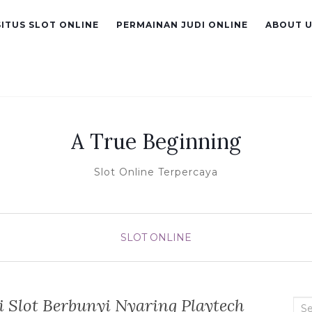
SITUS SLOT ONLINE
PERMAINAN JUDI ONLINE
ABOUT 
A True Beginning
Slot Online Terpercaya
SLOT ONLINE
 Slot Berbunyi Nyaring Playtech
Sea