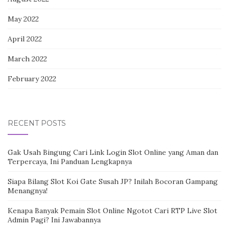
May 2022
April 2022
March 2022
February 2022
RECENT POSTS
Gak Usah Bingung Cari Link Login Slot Online yang Aman dan
Terpercaya, Ini Panduan Lengkapnya
Siapa Bilang Slot Koi Gate Susah JP? Inilah Bocoran Gampang
Menangnya!
Kenapa Banyak Pemain Slot Online Ngotot Cari RTP Live Slot
Admin Pagi? Ini Jawabannya