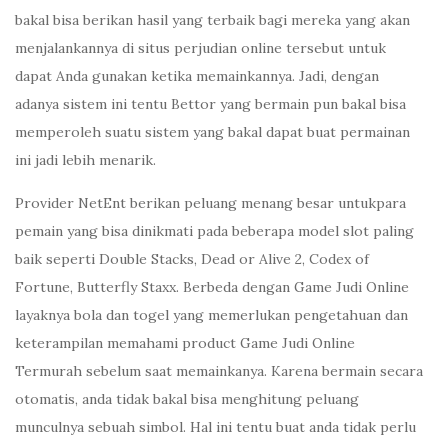
bakal bisa berikan hasil yang terbaik bagi mereka yang akan
menjalankannya di situs perjudian online tersebut untuk
dapat Anda gunakan ketika memainkannya. Jadi, dengan
adanya sistem ini tentu Bettor yang bermain pun bakal bisa
memperoleh suatu sistem yang bakal dapat buat permainan
ini jadi lebih menarik.
Provider NetEnt berikan peluang menang besar untukpara
pemain yang bisa dinikmati pada beberapa model slot paling
baik seperti Double Stacks, Dead or Alive 2, Codex of
Fortune, Butterfly Staxx. Berbeda dengan Game Judi Online
layaknya bola dan togel yang memerlukan pengetahuan dan
keterampilan memahami product Game Judi Online
Termurah sebelum saat memainkanya. Karena bermain secara
otomatis, anda tidak bakal bisa menghitung peluang
munculnya sebuah simbol. Hal ini tentu buat anda tidak perlu