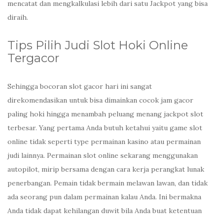
mencatat dan mengkalkulasi lebih dari satu Jackpot yang bisa
diraih.
Tips Pilih Judi Slot Hoki Online
Tergacor
Sehingga bocoran slot gacor hari ini sangat
direkomendasikan untuk bisa dimainkan cocok jam gacor
paling hoki hingga menambah peluang menang jackpot slot
terbesar. Yang pertama Anda butuh ketahui yaitu game slot
online tidak seperti type permainan kasino atau permainan
judi lainnya. Permainan slot online sekarang menggunakan
autopilot, mirip bersama dengan cara kerja perangkat lunak
penerbangan. Pemain tidak bermain melawan lawan, dan tidak
ada seorang pun dalam permainan kalau Anda. Ini bermakna
Anda tidak dapat kehilangan duwit bila Anda buat ketentuan