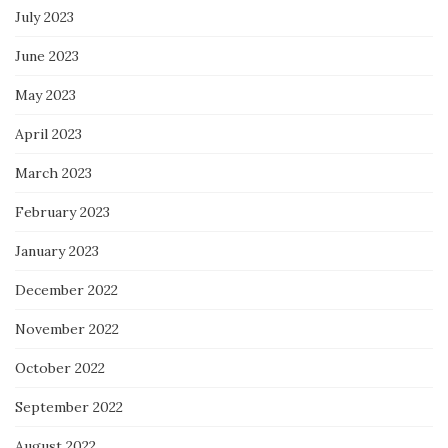
July 2023
June 2023
May 2023
April 2023
March 2023
February 2023
January 2023
December 2022
November 2022
October 2022
September 2022
August 2022