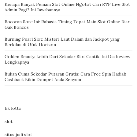
Kenapa Banyak Pemain Slot Online Ngotot Cari RTP Live Slot
Admin Pagi? Ini Jawabannya
Bocoran Sore Ini: Rahasia Timing Tepat Main Slot Online Biar
Gak Boncos
Burning Pearl Slot: Misteri Laut Dalam dan Jackpot yang
Berkilau di Ufuk Horizon
Golden Beauty: Lebih Dari Sekadar Slot Cantik, Ini Dia Review
Lengkapnya
Bukan Cuma Sekedar Putaran Gratis: Cara Free Spin Hadiah
Cashback Bikin Dompet Anda Senyum
hk lotto
slot
situs judi slot