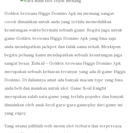
Golden Arowana Higgs Domino Apk ini memang sangat
cocok dimainkan untuk anda yang terlalu memedulikan
keuntungan waktu bermain sebuah game. Begitu juga untuk
game Golden Arowana Higgs Domino Apk yang bisa saja
anda mendapatkan jackpot dan tidak sama sekali. Meskipun
begitu peluang kamu mendapatkan sebuah keuntungan juga
sangat besar. Zulu.id – Golden Arowana Higgs Domino Apk
merupakan sebuah keluaran teranyar yang ada di game Higgs
Domino. Di dalamnya amat ada banyak macam type yang bisa
anda beli dan mainkan untuk slot. Game Soul Knight
merupakan salah satu game yang terlalu populer dan banyak
dimainkan oleh anak kecil gara-gara gameplay dari game ini
yang enjoy.
Yang utama pilihlah web mesin slot terbaru dan terpercaya,