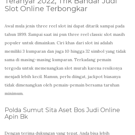
Teranyar 2022, Trik Bandar Judi
Slot Online Terbongkar
Awal mula jenis three reel slot ini dapat ditarik sampai pada
tahun 1899. Sampai saat ini pun three reel classic slot masih
populer untuk dimainkan. Ciri khas dari slot ini adalah
memiliki 3 kumparan dan juga 10 hingga 32 simbol yang tidak
sama di masing-masing kumparan. Terkadang pemain
tergoda untuk memenangkan slot murah karena resikonya
menjadi lebih kecil. Namun, perlu diingat, jackpot biasanya
tidak dimenangkan oleh pemain-pemain bersama taruhan
minimum.
Polda Sumut Sita Aset Bos Judi Online
Apin Bk
Dengan terima dukungan yang tepat, Anda bisa lebih