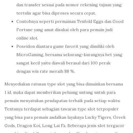
dan transfer sesuai pada nomor rekening tujuan yang
tertulis agar bisa diproses secara cepat.
Contohnya seperti permainan Tenfold Eggs dan Good
Fortune yang amat disukai oleh para pemain judi
online slot.
Poseidon diantara game favorit yang dimiliki oleh
MicroGaming, bersama sekurang-kurangnya bet yang
sangat kecil yaitu diawali berasal dari 100 perak
dengan win rate meraih 88 %.
Menyediakan ratusan type slot yang bisa dimainkan bersama
1 id, maka dapat memberikan peluang untung untuk para
pemain menyatukan pendapatan terbaik pada setiap waktu.
Tentunya terdapat sebagian tawaran type slot terpopuler
yang bisa para pemain andalkan layaknya Lucky Tigers, Greek
Gods, Dragon Koi, Long Lai Fa. Beberapa jenis slot tergacor