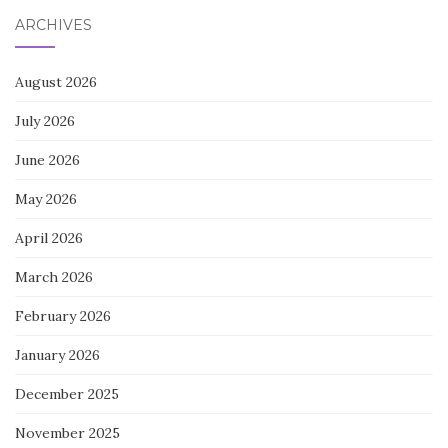
ARCHIVES
August 2026
July 2026
June 2026
May 2026
April 2026
March 2026
February 2026
January 2026
December 2025
November 2025