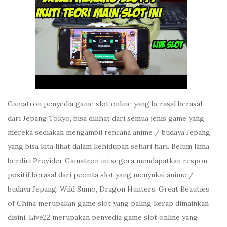
Gamatron penyedia game slot online yang berasal berasal
dari Jepang Tokyo, bisa dilihat dari semua jenis game yang
mereka sediakan mengambil rencana anime / budaya Jepang
yang bisa kita lihat dalam kehidupan sehari hari. Belum lama
berdiri Provider Gamatron ini segera mendapatkan respon
positif berasal dari pecinta slot yang menyukai anime /
budaya Jepang. Wild Sumo, Dragon Hunters, Great Beauties
of China merupakan game slot yang paling kerap dimainkan
disini. Live22 merupakan penyedia game slot online yang