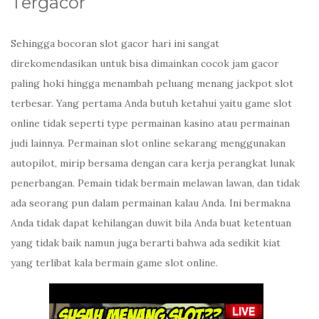
Tergacor
Sehingga bocoran slot gacor hari ini sangat
direkomendasikan untuk bisa dimainkan cocok jam gacor
paling hoki hingga menambah peluang menang jackpot slot
terbesar. Yang pertama Anda butuh ketahui yaitu game slot
online tidak seperti type permainan kasino atau permainan
judi lainnya. Permainan slot online sekarang menggunakan
autopilot, mirip bersama dengan cara kerja perangkat lunak
penerbangan. Pemain tidak bermain melawan lawan, dan tidak
ada seorang pun dalam permainan kalau Anda. Ini bermakna
Anda tidak dapat kehilangan duwit bila Anda buat ketentuan
yang tidak baik namun juga berarti bahwa ada sedikit kiat
yang terlibat kala bermain game slot online.