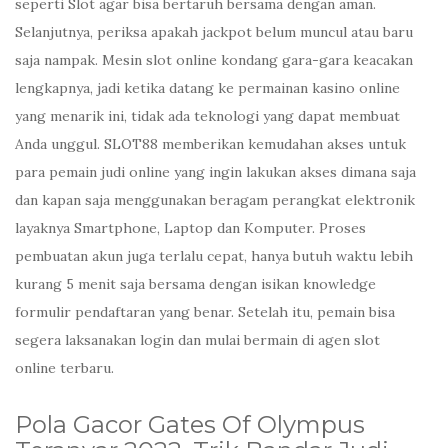
seperti Slot agar bisa bertaruh bersama dengan aman.
Selanjutnya, periksa apakah jackpot belum muncul atau baru
saja nampak. Mesin slot online kondang gara-gara keacakan
lengkapnya, jadi ketika datang ke permainan kasino online
yang menarik ini, tidak ada teknologi yang dapat membuat
Anda unggul. SLOT88 memberikan kemudahan akses untuk
para pemain judi online yang ingin lakukan akses dimana saja
dan kapan saja menggunakan beragam perangkat elektronik
layaknya Smartphone, Laptop dan Komputer. Proses
pembuatan akun juga terlalu cepat, hanya butuh waktu lebih
kurang 5 menit saja bersama dengan isikan knowledge
formulir pendaftaran yang benar. Setelah itu, pemain bisa
segera laksanakan login dan mulai bermain di agen slot
online terbaru.
Pola Gacor Gates Of Olympus