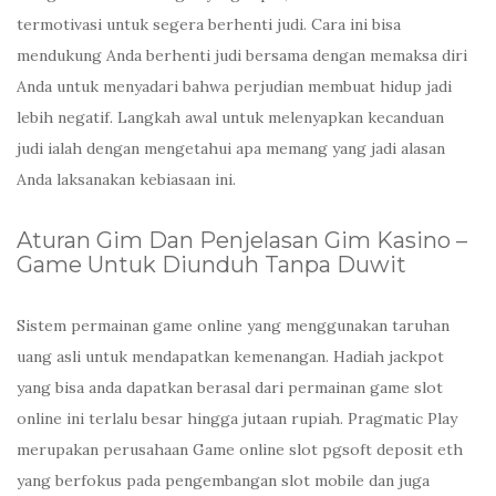
termotivasi untuk segera berhenti judi. Cara ini bisa
mendukung Anda berhenti judi bersama dengan memaksa diri
Anda untuk menyadari bahwa perjudian membuat hidup jadi
lebih negatif. Langkah awal untuk melenyapkan kecanduan
judi ialah dengan mengetahui apa memang yang jadi alasan
Anda laksanakan kebiasaan ini.
Aturan Gim Dan Penjelasan Gim Kasino –
Game Untuk Diunduh Tanpa Duwit
Sistem permainan game online yang menggunakan taruhan
uang asli untuk mendapatkan kemenangan. Hadiah jackpot
yang bisa anda dapatkan berasal dari permainan game slot
online ini terlalu besar hingga jutaan rupiah. Pragmatic Play
merupakan perusahaan Game online slot pgsoft deposit eth
yang berfokus pada pengembangan slot mobile dan juga