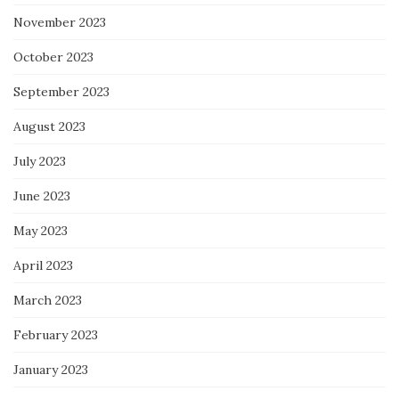
November 2023
October 2023
September 2023
August 2023
July 2023
June 2023
May 2023
April 2023
March 2023
February 2023
January 2023