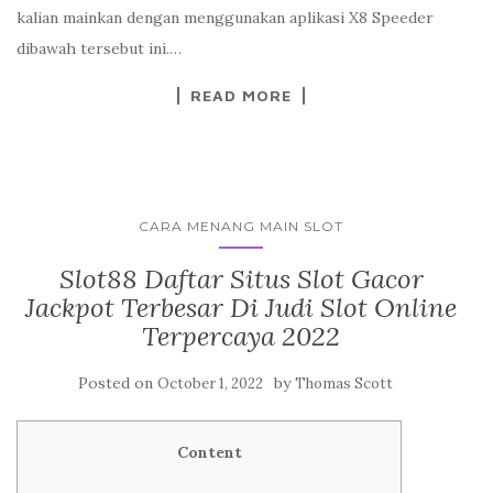
kalian mainkan dengan menggunakan aplikasi X8 Speeder
dibawah tersebut ini.…
READ MORE
CARA MENANG MAIN SLOT
Slot88 Daftar Situs Slot Gacor
Jackpot Terbesar Di Judi Slot Online
Terpercaya 2022
Posted on
by
October 1, 2022
Thomas Scott
Content