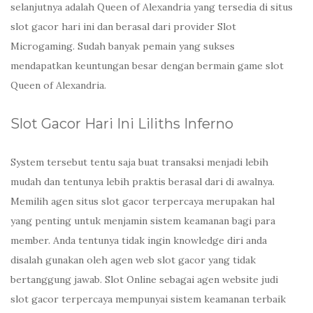
selanjutnya adalah Queen of Alexandria yang tersedia di situs
slot gacor hari ini dan berasal dari provider Slot
Microgaming. Sudah banyak pemain yang sukses
mendapatkan keuntungan besar dengan bermain game slot
Queen of Alexandria.
Slot Gacor Hari Ini Liliths Inferno
System tersebut tentu saja buat transaksi menjadi lebih
mudah dan tentunya lebih praktis berasal dari di awalnya.
Memilih agen situs slot gacor terpercaya merupakan hal
yang penting untuk menjamin sistem keamanan bagi para
member. Anda tentunya tidak ingin knowledge diri anda
disalah gunakan oleh agen web slot gacor yang tidak
bertanggung jawab. Slot Online sebagai agen website judi
slot gacor terpercaya mempunyai sistem keamanan terbaik