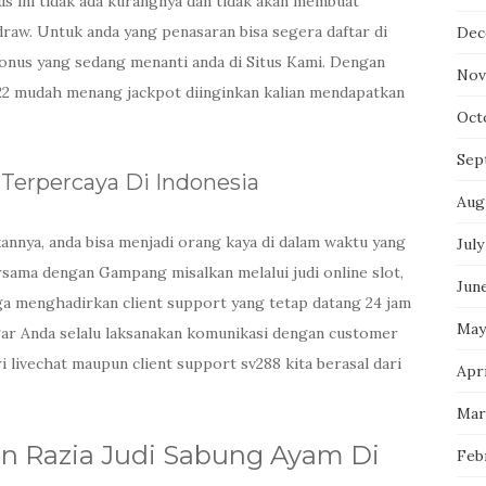
us ini tidak ada kurangnya dan tidak akan membuat
raw. Untuk anda yang penasaran bisa segera daftar di
Dec
onus yang sedang menanti anda di Situs Kami. Dengan
Nov
022 mudah menang jackpot diinginkan kalian mendapatkan
Oct
Sep
 Terpercaya Di Indonesia
Aug
nya, anda bisa menjadi orang kaya di dalam waktu yang
July
rsama dengan Gampang misalkan melalui judi online slot,
Jun
ga menghadirkan client support yang tetap datang 24 jam
May
gar Anda selalu laksanakan komunikasi dengan customer
ri livechat maupun client support sv288 kita berasal dari
Apri
Mar
an Razia Judi Sabung Ayam Di
Feb