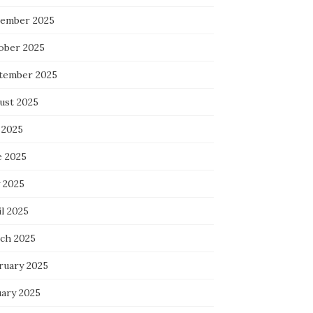
ember 2025
ober 2025
tember 2025
ust 2025
 2025
e 2025
 2025
l 2025
ch 2025
ruary 2025
uary 2025