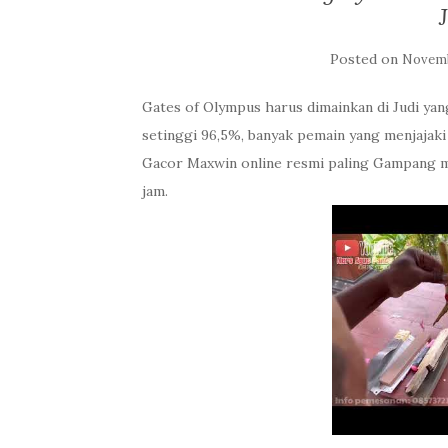
Posted on
Novemb
Gates of Olympus harus dimainkan di Judi yan
setinggi 96,5%, banyak pemain yang menjajaki 
Gacor Maxwin online resmi paling Gampang me
jam.