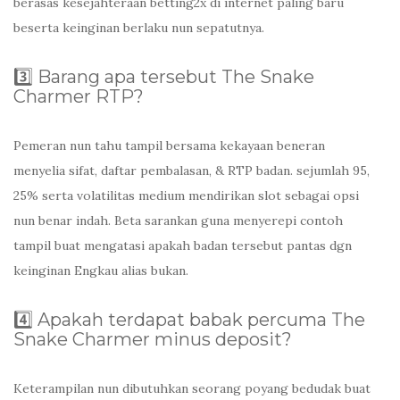
berasas kesejahteraan betting2x di internet paling baru
beserta keinginan berlaku nun sepatutnya.
3️⃣ Barang apa tersebut The Snake
Charmer RTP?
Pemeran nun tahu tampil bersama kekayaan beneran
menyelia sifat, daftar pembalasan, & RTP badan. sejumlah 95,
25% serta volatilitas medium mendirikan slot sebagai opsi
nun benar indah. Beta sarankan guna menyerepi contoh
tampil buat mengatasi apakah badan tersebut pantas dgn
keinginan Engkau alias bukan.
4️⃣️ Apakah terdapat babak percuma The
Snake Charmer minus deposit?
Keterampilan nun dibutuhkan seorang poyang bedudak buat