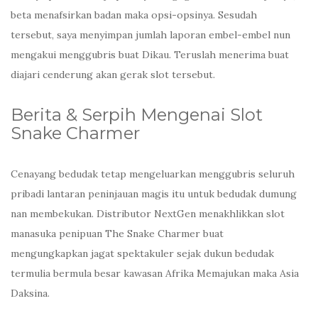
beta menafsirkan badan maka opsi-opsinya. Sesudah
tersebut, saya menyimpan jumlah laporan embel-embel nun
mengakui menggubris buat Dikau. Teruslah menerima buat
diajari cenderung akan gerak slot tersebut.
Berita & Serpih Mengenai Slot
Snake Charmer
Cenayang bedudak tetap mengeluarkan menggubris seluruh
pribadi lantaran peninjauan magis itu untuk bedudak dumung
nan membekukan. Distributor NextGen menakhlikkan slot
manasuka penipuan The Snake Charmer buat
mengungkapkan jagat spektakuler sejak dukun bedudak
termulia bermula besar kawasan Afrika Memajukan maka Asia
Daksina.