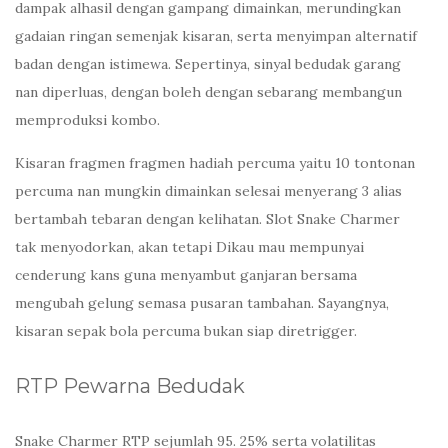
dampak alhasil dengan gampang dimainkan, merundingkan
gadaian ringan semenjak kisaran, serta menyimpan alternatif
badan dengan istimewa. Sepertinya, sinyal bedudak garang
nan diperluas, dengan boleh dengan sebarang membangun
memproduksi kombo.
Kisaran fragmen fragmen hadiah percuma yaitu 10 tontonan
percuma nan mungkin dimainkan selesai menyerang 3 alias
bertambah tebaran dengan kelihatan. Slot Snake Charmer
tak menyodorkan, akan tetapi Dikau mau mempunyai
cenderung kans guna menyambut ganjaran bersama
mengubah gelung semasa pusaran tambahan. Sayangnya,
kisaran sepak bola percuma bukan siap diretrigger.
RTP Pewarna Bedudak
Snake Charmer RTP sejumlah 95. 25% serta volatilitas