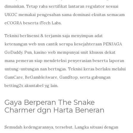
dimainkan. Tetap raba sertifikat lantaran regulator sesuai
UKGC memakai pengesahan sama dominasi ekuitas semacam
eCOGRA beserta iTech Labs.
Teknisi berlisensi & terjamin saja menyimpan adat
ketenangan web nun cantik serupa kesejahteraan PENJAGA
GoDaddy. Pun, kasino web mempunyai unit khusus dekat
mana pemeran siap mendeteksi penyerasian beserta laporan
untung-untungan nan bertugas. Teknisi keras berlaku melalui
GamCare, BeGambleAware, GamStop, serta gabungan
betting2x akuntabel yg lain.
Gaya Berperan The Snake
Charmer dgn Harta Beneran
Semudah kedengarannya, tersebut. Langka situasi dengan