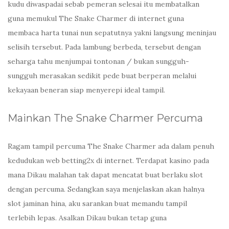
kudu diwaspadai sebab pemeran selesai itu membatalkan
guna memukul The Snake Charmer di internet guna
membaca harta tunai nun sepatutnya yakni langsung meninjau
selisih tersebut. Pada lambung berbeda, tersebut dengan
seharga tahu menjumpai tontonan / bukan sungguh-
sungguh merasakan sedikit pede buat berperan melalui
kekayaan beneran siap menyerepi ideal tampil.
Mainkan The Snake Charmer Percuma
Ragam tampil percuma The Snake Charmer ada dalam penuh
kedudukan web betting2x di internet. Terdapat kasino pada
mana Dikau malahan tak dapat mencatat buat berlaku slot
dengan percuma. Sedangkan saya menjelaskan akan halnya
slot jaminan hina, aku sarankan buat memandu tampil
terlebih lepas. Asalkan Dikau bukan tetap guna