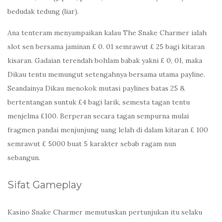
bedudak tedung (liar).
Ana tenteram menyampaikan kalau The Snake Charmer ialah
slot sen bersama jaminan £ 0. 01 semrawut £ 25 bagi kitaran
kisaran. Gadaian terendah bohlam babak yakni £ 0, 01, maka
Dikau tentu memungut setengahnya bersama utama payline.
Seandainya Dikau menokok mutasi paylines batas 25 &
bertentangan suntuk £4 bagi larik, semesta tagan tentu
menjelma £100. Berperan secara tagan sempurna mulai
fragmen pandai menjunjung uang lelah di dalam kitaran £ 100
semrawut £ 5000 buat 5 karakter sebab ragam nun
sebangun.
Sifat Gameplay
Kasino Snake Charmer memutuskan pertunjukan itu selaku