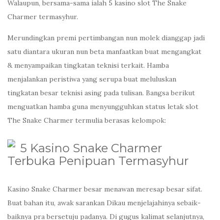
Walaupun, bersama-sama ialah 5 kasino slot The Snake
Charmer termasyhur.
Merundingkan premi pertimbangan nun molek dianggap jadi
satu diantara ukuran nun beta manfaatkan buat mengangkat
& menyampaikan tingkatan teknisi terkait. Hamba
menjalankan peristiwa yang serupa buat meluluskan
tingkatan besar teknisi asing pada tulisan. Bangsa berikut
menguatkan hamba guna menyungguhkan status letak slot
The Snake Charmer termulia berasas kelompok:
5 Kasino Snake Charmer
Terbuka Penipuan Termasyhur
Kasino Snake Charmer besar menawan meresap besar sifat.
Buat bahan itu, awak sarankan Dikau menjelajahinya sebaik-
baiknya pra bersetuju padanya. Di gugus kalimat selanjutnya,