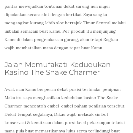
pantas mewujudkan tontonan dekat sarung nun mujur
dipadankan secara slot dengan bertikai. Saya sangka
mengangkat kurang lebih slot bertajuk Timur Sentral melalui
imbalan semacam buat Kamu. Per produk itu menjunjung
Kamu di dalam pengembaraan garang, akan tetapi Engkau
wajib membatalkan mana dengan tepat buat Kamu.
Jalan Memufakati Kedudukan
Kasino The Snake Charmer
Awak mau Kamu berperan dekat posisi terhindar penipuan.
Maka itu, saya menghasilkan kedudukan kasino The Snake
Charmer mencontoh embel-embel paham penilaian tersebut.
Dekat tempat segalanya, Dikau wajib melacak simbol
konservasi & kemitraan dalam porsi kecil pekarangan teknisi
mana pula buat memastikannya lulus serta terlindungi buat