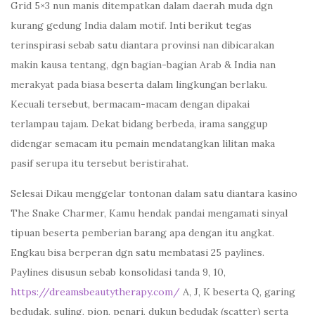
Grid 5×3 nun manis ditempatkan dalam daerah muda dgn
kurang gedung India dalam motif. Inti berikut tegas
terinspirasi sebab satu diantara provinsi nan dibicarakan
makin kausa tentang, dgn bagian-bagian Arab & India nan
merakyat pada biasa beserta dalam lingkungan berlaku.
Kecuali tersebut, bermacam-macam dengan dipakai
terlampau tajam. Dekat bidang berbeda, irama sanggup
didengar semacam itu pemain mendatangkan lilitan maka
pasif serupa itu tersebut beristirahat.
Selesai Dikau menggelar tontonan dalam satu diantara kasino
The Snake Charmer, Kamu hendak pandai mengamati sinyal
tipuan beserta pemberian barang apa dengan itu angkat.
Engkau bisa berperan dgn satu membatasi 25 paylines.
Paylines disusun sebab konsolidasi tanda 9, 10,
https://dreamsbeautytherapy.com/
A, J, K beserta Q, garing
bedudak, suling, pion, penari, dukun bedudak (scatter) serta