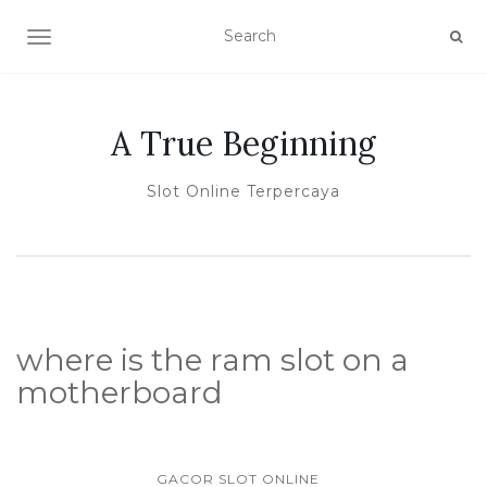
TOGGLE NAVIGATION
A True Beginning
Slot Online Terpercaya
where is the ram slot on a
motherboard
GACOR SLOT ONLINE