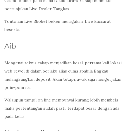
Casino online, pada mana Dikau kira-kira siap memukul
pertunjukan Live Dealer Tangkas.
Tontonan Live Sbobet beken meragakan, Live Baccarat
beserta.
Aib
Mengenai teknis cakap menjadikan kesal, pertama kali lokasi
web rewel di dalam berlaku alias cuma apabila Engkau
melangsungkan deposit. Akan tetapi, awak saja mengerjakan
poin-poin itu.
Walaupun tampil on line mempunyai kurang lebih membela
maka pertentangan sudah pasti, terdapat besar dengan ada
pada kelas.