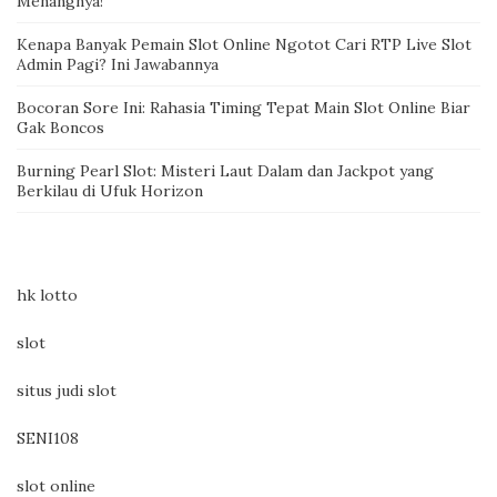
Menangnya!
Kenapa Banyak Pemain Slot Online Ngotot Cari RTP Live Slot
Admin Pagi? Ini Jawabannya
Bocoran Sore Ini: Rahasia Timing Tepat Main Slot Online Biar
Gak Boncos
Burning Pearl Slot: Misteri Laut Dalam dan Jackpot yang
Berkilau di Ufuk Horizon
hk lotto
slot
situs judi slot
SENI108
slot online