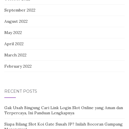
September 2022
August 2022
May 2022
April 2022
March 2022
February 2022
RECENT POSTS
Gak Usah Bingung Cari Link Login Slot Online yang Aman dan
Terpercaya, Ini Panduan Lengkapnya
Siapa Bilang Slot Koi Gate Susah JP? Inilah Bocoran Gampang