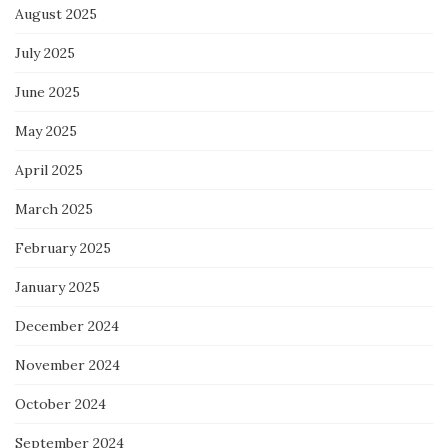
August 2025
July 2025
June 2025
May 2025
April 2025
March 2025
February 2025
January 2025
December 2024
November 2024
October 2024
September 2024