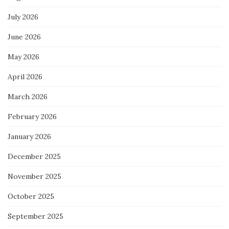
July 2026
June 2026
May 2026
April 2026
March 2026
February 2026
January 2026
December 2025
November 2025
October 2025
September 2025