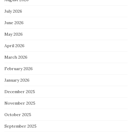
July 2026
June 2026
May 2026
April 2026
March 2026
February 2026
January 2026
December 2025
November 2025
October 2025
September 2025