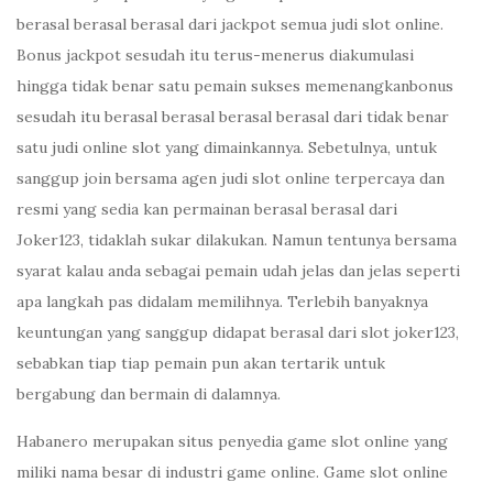
berasal berasal berasal dari jackpot semua judi slot online.
Bonus jackpot sesudah itu terus-menerus diakumulasi
hingga tidak benar satu pemain sukses memenangkanbonus
sesudah itu berasal berasal berasal berasal dari tidak benar
satu judi online slot yang dimainkannya. Sebetulnya, untuk
sanggup join bersama agen judi slot online terpercaya dan
resmi yang sedia kan permainan berasal berasal dari
Joker123, tidaklah sukar dilakukan. Namun tentunya bersama
syarat kalau anda sebagai pemain udah jelas dan jelas seperti
apa langkah pas didalam memilihnya. Terlebih banyaknya
keuntungan yang sanggup didapat berasal dari slot joker123,
sebabkan tiap tiap pemain pun akan tertarik untuk
bergabung dan bermain di dalamnya.
Habanero merupakan situs penyedia game slot online yang
miliki nama besar di industri game online. Game slot online