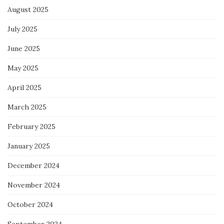
August 2025
July 2025
June 2025
May 2025
April 2025
March 2025
February 2025
January 2025
December 2024
November 2024
October 2024