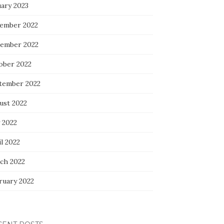
uary 2023
ember 2022
ember 2022
ober 2022
tember 2022
ust 2022
 2022
l 2022
ch 2022
ruary 2022