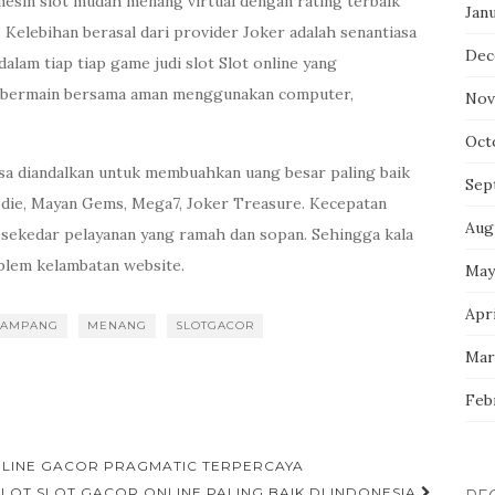
esin slot mudah menang virtual dengan rating terbaik
Jan
. Kelebihan berasal dari provider Joker adalah senantiasa
Dec
lam tiap tiap game judi slot Slot online yang
apat bermain bersama aman menggunakan computer,
Nov
Oct
isa diandalkan untuk membuahkan uang besar paling baik
Sep
odie, Mayan Gems, Mega7, Joker Treasure. Kecepatan
Aug
k sekedar pelayanan yang ramah dan sopan. Sehingga kala
blem kelambatan website.
May
Apri
AMPANG
MENANG
SLOTGACOR
Mar
Feb
ONLINE GACOR PRAGMATIC TERPERCAYA
LOT SLOT GACOR ONLINE PALING BAIK DI INDONESIA