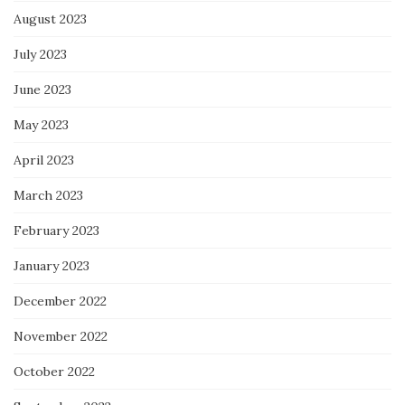
August 2023
July 2023
June 2023
May 2023
April 2023
March 2023
February 2023
January 2023
December 2022
November 2022
October 2022