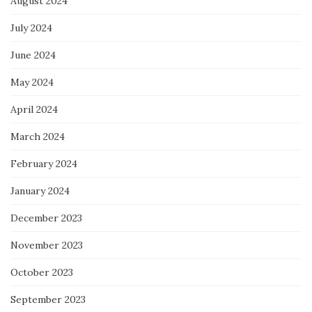
August 2024
July 2024
June 2024
May 2024
April 2024
March 2024
February 2024
January 2024
December 2023
November 2023
October 2023
September 2023