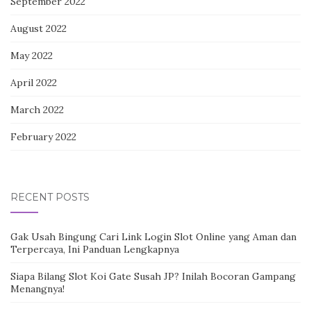
September 2022
August 2022
May 2022
April 2022
March 2022
February 2022
RECENT POSTS
Gak Usah Bingung Cari Link Login Slot Online yang Aman dan
Terpercaya, Ini Panduan Lengkapnya
Siapa Bilang Slot Koi Gate Susah JP? Inilah Bocoran Gampang
Menangnya!