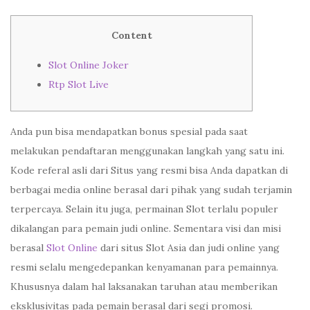
Content
Slot Online Joker
Rtp Slot Live
Anda pun bisa mendapatkan bonus spesial pada saat
melakukan pendaftaran menggunakan langkah yang satu ini.
Kode referal asli dari Situs yang resmi bisa Anda dapatkan di
berbagai media online berasal dari pihak yang sudah terjamin
terpercaya. Selain itu juga, permainan Slot terlalu populer
dikalangan para pemain judi online. Sementara visi dan misi
berasal
Slot Online
dari situs Slot Asia dan judi online yang
resmi selalu mengedepankan kenyamanan para pemainnya.
Khususnya dalam hal laksanakan taruhan atau memberikan
eksklusivitas pada pemain berasal dari segi promosi.