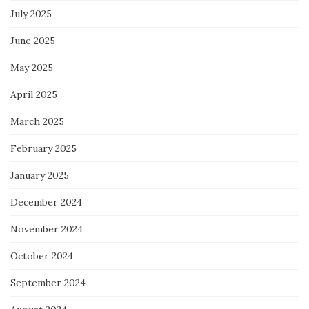
July 2025
June 2025
May 2025
April 2025
March 2025
February 2025
January 2025
December 2024
November 2024
October 2024
September 2024