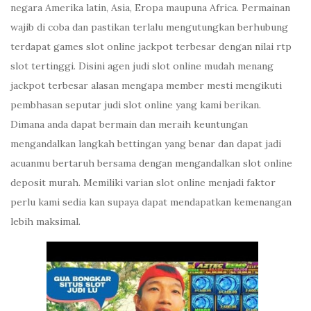
negara Amerika latin, Asia, Eropa maupuna Africa. Permainan
wajib di coba dan pastikan terlalu mengutungkan berhubung
terdapat games slot online jackpot terbesar dengan nilai rtp
slot tertinggi. Disini agen judi slot online mudah menang
jackpot terbesar alasan mengapa member mesti mengikuti
pembhasan seputar judi slot online yang kami berikan.
Dimana anda dapat bermain dan meraih keuntungan
mengandalkan langkah bettingan yang benar dan dapat jadi
acuanmu bertaruh bersama dengan mengandalkan slot online
deposit murah. Memiliki varian slot online menjadi faktor
perlu kami sedia kan supaya dapat mendapatkan kemenangan
lebih maksimal.