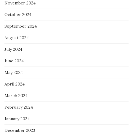
November 2024
October 2024
September 2024
August 2024
July 2024
June 2024
May 2024
April 2024
March 2024
February 2024
January 2024
December 2023