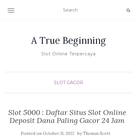
TOGGLE NAVIGATION
A True Beginning
Slot Online Terpercaya
SLOT GACOR
Slot 5000 : Daftar Situs Slot Online
Deposit Dana Paling Gacor 24 Jam
Posted on
by
October 31, 2022
Thomas Scott