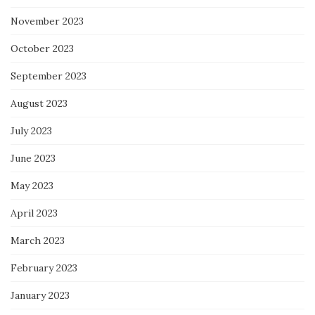
November 2023
October 2023
September 2023
August 2023
July 2023
June 2023
May 2023
April 2023
March 2023
February 2023
January 2023