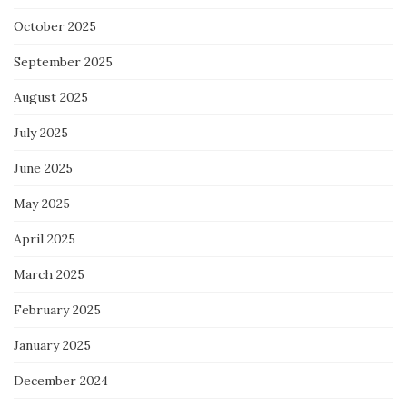
October 2025
September 2025
August 2025
July 2025
June 2025
May 2025
April 2025
March 2025
February 2025
January 2025
December 2024