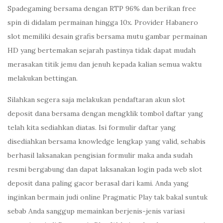
Spadegaming bersama dengan RTP 96% dan berikan free
spin di didalam permainan hingga 10x. Provider Habanero
slot memiliki desain grafis bersama mutu gambar permainan
HD yang bertemakan sejarah pastinya tidak dapat mudah
merasakan titik jemu dan jenuh kepada kalian semua waktu
melakukan bettingan.
Silahkan segera saja melakukan pendaftaran akun slot
deposit dana bersama dengan mengklik tombol daftar yang
telah kita sediahkan diatas. Isi formulir daftar yang
disediahkan bersama knowledge lengkap yang valid, sehabis
berhasil laksanakan pengisian formulir maka anda sudah
resmi bergabung dan dapat laksanakan login pada web slot
deposit dana paling gacor berasal dari kami. Anda yang
inginkan bermain judi online Pragmatic Play tak bakal suntuk
sebab Anda sanggup memainkan berjenis-jenis variasi