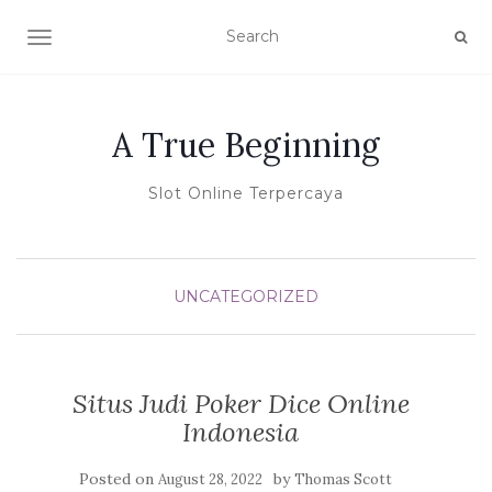
TOGGLE NAVIGATION
A True Beginning
Slot Online Terpercaya
UNCATEGORIZED
Situs Judi Poker Dice Online
Indonesia
Posted on
by
August 28, 2022
Thomas Scott