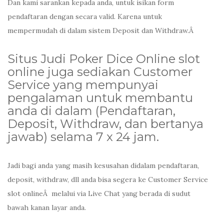
Dan kami sarankan kepada anda, untuk isikan form
pendaftaran dengan secara valid. Karena untuk
mempermudah di dalam sistem Deposit dan Withdraw.Â
Situs Judi Poker Dice Online slot
online juga sediakan Customer
Service yang mempunyai
pengalaman untuk membantu
anda di dalam (Pendaftaran,
Deposit, Withdraw, dan bertanya
jawab) selama 7 x 24 jam.
Jadi bagi anda yang masih kesusahan didalam pendaftaran,
deposit, withdraw, dll anda bisa segera ke Customer Service
slot onlineÂ melalui via Live Chat yang berada di sudut
bawah kanan layar anda.