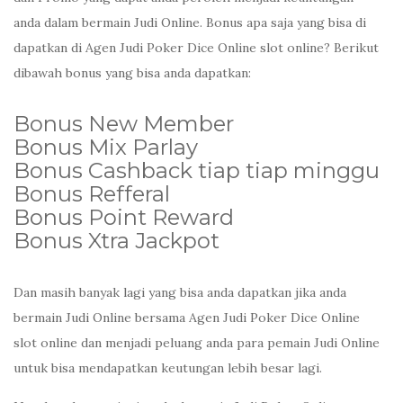
anda dalam bermain Judi Online. Bonus apa saja yang bisa di
dapatkan di Agen Judi Poker Dice Online slot online? Berikut
dibawah bonus yang bisa anda dapatkan:
Bonus New Member
Bonus Mix Parlay
Bonus Cashback tiap tiap minggu
Bonus Refferal
Bonus Point Reward
Bonus Xtra Jackpot
Dan masih banyak lagi yang bisa anda dapatkan jika anda
bermain Judi Online bersama Agen Judi Poker Dice Online
slot online dan menjadi peluang anda para pemain Judi Online
untuk bisa mendapatkan keutungan lebih besar lagi.