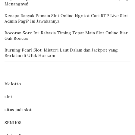
Menangnya!
Kenapa Banyak Pemain Slot Online Ngotot Cari RTP Live Slot
Admin Pagi? Ini Jawabannya
Bocoran Sore Ini: Rahasia Timing Tepat Main Slot Online Biar
Gak Boncos
Burning Pearl Slot: Misteri Laut Dalam dan Jackpot yang
Berkilau di Ufuk Horizon
hk lotto
slot
situs judi slot
SENI108