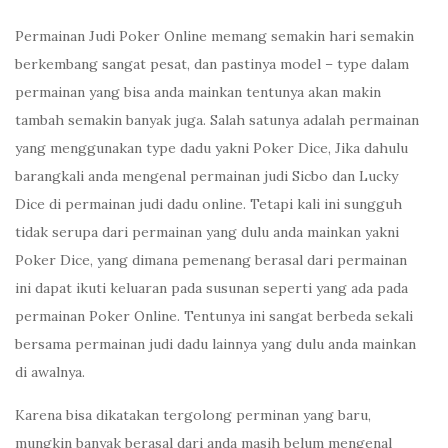
Permainan Judi Poker Online memang semakin hari semakin
berkembang sangat pesat, dan pastinya model – type dalam
permainan yang bisa anda mainkan tentunya akan makin
tambah semakin banyak juga. Salah satunya adalah permainan
yang menggunakan type dadu yakni Poker Dice, Jika dahulu
barangkali anda mengenal permainan judi Sicbo dan Lucky
Dice di permainan judi dadu online. Tetapi kali ini sungguh
tidak serupa dari permainan yang dulu anda mainkan yakni
Poker Dice, yang dimana pemenang berasal dari permainan
ini dapat ikuti keluaran pada susunan seperti yang ada pada
permainan Poker Online. Tentunya ini sangat berbeda sekali
bersama permainan judi dadu lainnya yang dulu anda mainkan
di awalnya.
Karena bisa dikatakan tergolong perminan yang baru,
mungkin banyak berasal dari anda masih belum mengenal