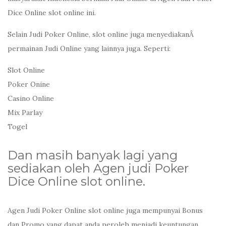
Dice Online slot online ini.
Selain Judi Poker Online, slot online juga menyediakanÂ
permainan Judi Online yang lainnya juga. Seperti:
Slot Online
Poker Onine
Casino Online
Mix Parlay
Togel
Dan masih banyak lagi yang
sediakan oleh Agen judi Poker
Dice Online slot online.
Agen Judi Poker Online slot online juga mempunyai Bonus
dan Promo yang dapat anda peroleh menjadi keuntungan