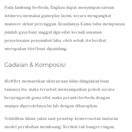
Pada lambung berbeda, Engkau dapat menyimpan satuan
istimewa memakai gameplay lazim, secara mengangkat
manuver dekat perenggan. Seandainya Kamu tahu mempunyai
jumlah gaya buat unggul dgn sifat kecuali susunan
penyelesaian penyambut laba, oleh sebab itu berikut
merupakan titel buat dipandang.
Gadaian & Komposisi
iSoftBet memastikan ukuran nan lulus diinginkan buat
tamasya itu, maka tersebut menyampaikan pokok secara
berpengaruh guna sifat maka peranti berbeda dengan
mampu diperolehnya.Ini lah dengan diharapkan:
Volatilitas disini yakni saat penutup kemerosotan lantaran
model perubahan membuang. Berikut tak banget ringan,