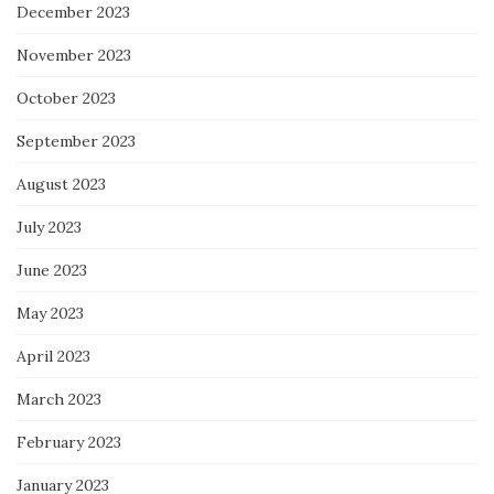
December 2023
November 2023
October 2023
September 2023
August 2023
July 2023
June 2023
May 2023
April 2023
March 2023
February 2023
January 2023