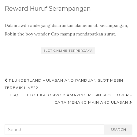
Reward Huruf Serampangan
Dalam awd ronde yang disarankan alamenurut, serampangan,
Robin the boy wonder Cap mampu mendapatkan surat.
SLOT ONLINE TERPERCAYA
Post
PLUNDERLAND – ULASAN AND PANDUAN SLOT MESIN
navigation
TERBAIK LIVE22
ESQUELETO EXPLOSIVO 2 AMAZING MESIN SLOT JOKER –
CARA MENANG MAIN AND ULASAN
Search
SEARCH