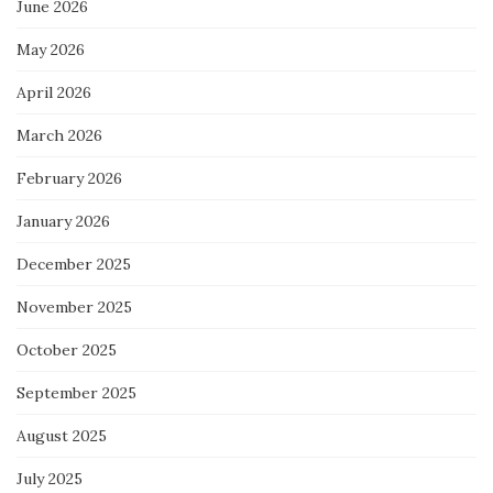
June 2026
May 2026
April 2026
March 2026
February 2026
January 2026
December 2025
November 2025
October 2025
September 2025
August 2025
July 2025