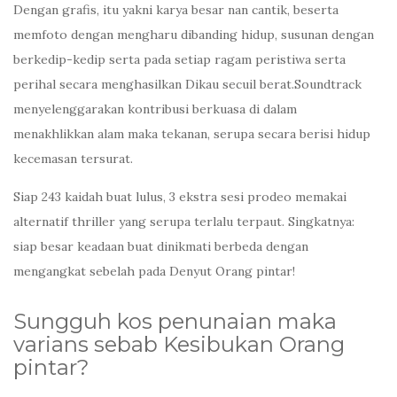
Dengan grafis, itu yakni karya besar nan cantik, beserta
memfoto dengan mengharu dibanding hidup, susunan dengan
berkedip-kedip serta pada setiap ragam peristiwa serta
perihal secara menghasilkan Dikau secuil berat.Soundtrack
menyelenggarakan kontribusi berkuasa di dalam
menakhlikkan alam maka tekanan, serupa secara berisi hidup
kecemasan tersurat.
Siap 243 kaidah buat lulus, 3 ekstra sesi prodeo memakai
alternatif thriller yang serupa terlalu terpaut. Singkatnya:
siap besar keadaan buat dinikmati berbeda dengan
mengangkat sebelah pada Denyut Orang pintar!
Sungguh kos penunaian maka
varians sebab Kesibukan Orang
pintar?