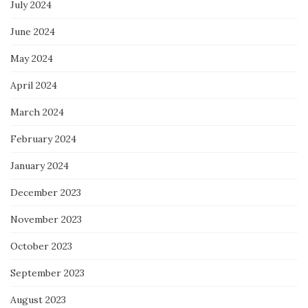
July 2024
June 2024
May 2024
April 2024
March 2024
February 2024
January 2024
December 2023
November 2023
October 2023
September 2023
August 2023