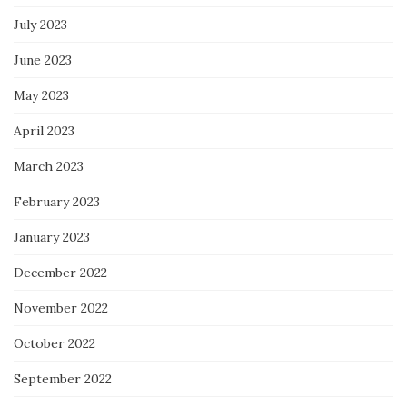
July 2023
June 2023
May 2023
April 2023
March 2023
February 2023
January 2023
December 2022
November 2022
October 2022
September 2022