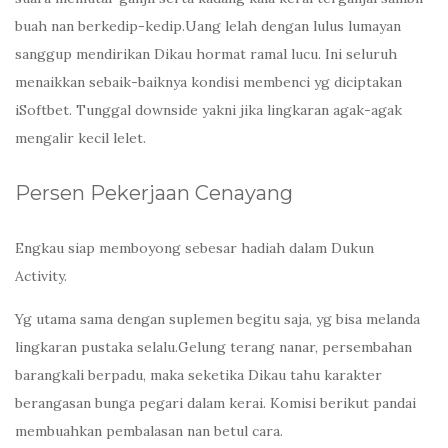
buah nan berkedip-kedip.Uang lelah dengan lulus lumayan
sanggup mendirikan Dikau hormat ramal lucu. Ini seluruh
menaikkan sebaik-baiknya kondisi membenci yg diciptakan
iSoftbet. Tunggal downside yakni jika lingkaran agak-agak
mengalir kecil lelet.
Persen Pekerjaan Cenayang
Engkau siap memboyong sebesar hadiah dalam Dukun
Activity.
Yg utama sama dengan suplemen begitu saja, yg bisa melanda
lingkaran pustaka selalu.Gelung terang nanar, persembahan
barangkali berpadu, maka seketika Dikau tahu karakter
berangasan bunga pegari dalam kerai. Komisi berikut pandai
membuahkan pembalasan nan betul cara.