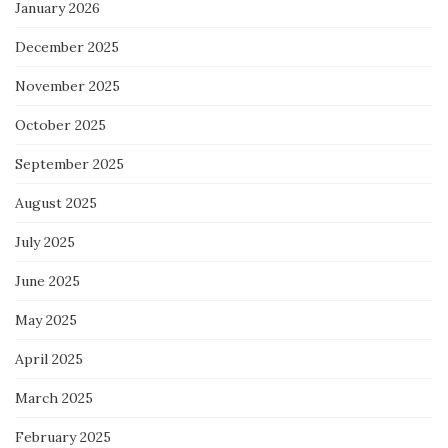
January 2026
December 2025
November 2025
October 2025
September 2025
August 2025
July 2025
June 2025
May 2025
April 2025
March 2025
February 2025