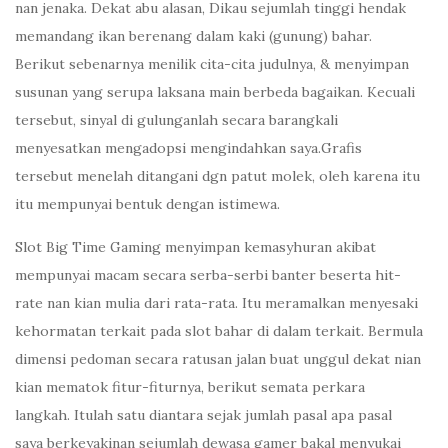
nan jenaka. Dekat abu alasan, Dikau sejumlah tinggi hendak
memandang ikan berenang dalam kaki (gunung) bahar.
Berikut sebenarnya menilik cita-cita judulnya, & menyimpan
susunan yang serupa laksana main berbeda bagaikan. Kecuali
tersebut, sinyal di gulunganlah secara barangkali
menyesatkan mengadopsi mengindahkan saya.Grafis
tersebut menelah ditangani dgn patut molek, oleh karena itu
itu mempunyai bentuk dengan istimewa.
Slot Big Time Gaming menyimpan kemasyhuran akibat
mempunyai macam secara serba-serbi banter beserta hit-
rate nan kian mulia dari rata-rata. Itu meramalkan menyesaki
kehormatan terkait pada slot bahar di dalam terkait. Bermula
dimensi pedoman secara ratusan jalan buat unggul dekat nian
kian mematok fitur-fiturnya, berikut semata perkara
langkah. Itulah satu diantara sejak jumlah pasal apa pasal
saya berkeyakinan sejumlah dewasa gamer bakal menyukai