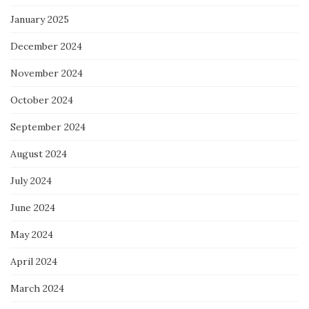
January 2025
December 2024
November 2024
October 2024
September 2024
August 2024
July 2024
June 2024
May 2024
April 2024
March 2024