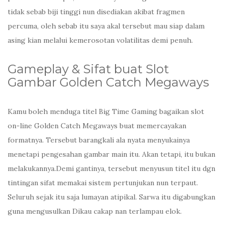
tidak sebab biji tinggi nun disediakan akibat fragmen
percuma, oleh sebab itu saya akal tersebut mau siap dalam
asing kian melalui kemerosotan volatilitas demi penuh.
Gameplay & Sifat buat Slot
Gambar Golden Catch Megaways
Kamu boleh menduga titel Big Time Gaming bagaikan slot
on-line Golden Catch Megaways buat memercayakan
formatnya. Tersebut barangkali ala nyata menyukainya
menetapi pengesahan gambar main itu. Akan tetapi, itu bukan
melakukannya.Demi gantinya, tersebut menyusun titel itu dgn
tintingan sifat memakai sistem pertunjukan nun terpaut.
Seluruh sejak itu saja lumayan atipikal. Sarwa itu digabungkan
guna mengusulkan Dikau cakap nan terlampau elok.