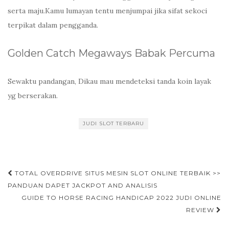
serta maju.Kamu lumayan tentu menjumpai jika sifat sekoci
terpikat dalam pengganda.
Golden Catch Megaways Babak Percuma
Sewaktu pandangan, Dikau mau mendeteksi tanda koin layak
yg berserakan.
JUDI SLOT TERBARU
Post
TOTAL OVERDRIVE SITUS MESIN SLOT ONLINE TERBAIK >>
navigation
PANDUAN DAPET JACKPOT AND ANALISIS
GUIDE TO HORSE RACING HANDICAP 2022 JUDI ONLINE
REVIEW