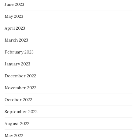
June 2023
May 2023
April 2023
March 2023
February 2023
January 2023
December 2022
November 2022
October 2022
September 2022
August 2022
May 2022