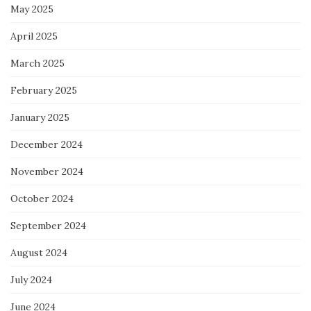
May 2025
April 2025
March 2025
February 2025
January 2025
December 2024
November 2024
October 2024
September 2024
August 2024
July 2024
June 2024