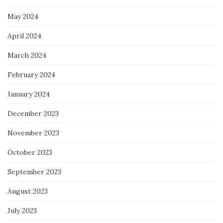
May 2024
April 2024
March 2024
February 2024
January 2024
December 2023
November 2023
October 2023
September 2023
August 2023
July 2023