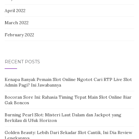
April 2022
March 2022
February 2022
RECENT POSTS
Kenapa Banyak Pemain Slot Online Ngotot Cari RTP Live Slot
Admin Pagi? Ini Jawabannya
Bocoran Sore Ini: Rahasia Timing Tepat Main Slot Online Biar
Gak Boncos
Burning Pearl Slot: Misteri Laut Dalam dan Jackpot yang
Berkilau di Ufuk Horizon
Golden Beauty: Lebih Dari Sekadar Slot Cantik, Ini Dia Review
Lengkapnya