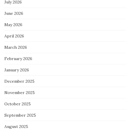
July 2026
June 2026
May 2026
April 2026
March 2026
February 2026
January 2026
December 2025
November 2025
October 2025
September 2025
August 2025