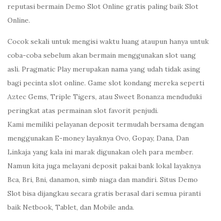
reputasi bermain Demo Slot Online gratis paling baik Slot
Online.
Cocok sekali untuk mengisi waktu luang ataupun hanya untuk
coba-coba sebelum akan bermain menggunakan slot uang
asli. Pragmatic Play merupakan nama yang udah tidak asing
bagi pecinta slot online. Game slot kondang mereka seperti
Aztec Gems, Triple Tigers, atau Sweet Bonanza menduduki
peringkat atas permainan slot favorit penjudi.
Kami memiliki pelayanan deposit termudah bersama dengan
menggunakan E-money layaknya Ovo, Gopay, Dana, Dan
Linkaja yang kala ini marak digunakan oleh para member.
Namun kita juga melayani deposit pakai bank lokal layaknya
Bca, Bri, Bni, danamon, simb niaga dan mandiri. Situs Demo
Slot bisa dijangkau secara gratis berasal dari semua piranti
baik Netbook, Tablet, dan Mobile anda.