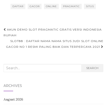
DAFTAR
GACOR
ONLINE
PRAGMATIC
SITUS
Post
AKUN DEMO SLOT PRAGMATIC GRATIS VERSI INDONESIA
navigation
RUPIAH
SLOT88 : DAFTAR NAMA NAMA SITUS JUDI SLOT ONLINE
GACOR NO 1 RESMI PALING BAIK DAN TERPERCAYA 2021
Search
SEARCH
for:
ARCHIVES
August 2026