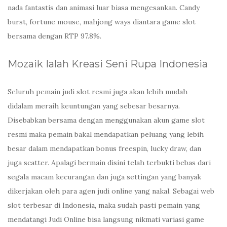
nada fantastis dan animasi luar biasa mengesankan. Candy
burst, fortune mouse, mahjong ways diantara game slot
bersama dengan RTP 97.8%.
Mozaik Ialah Kreasi Seni Rupa Indonesia
Seluruh pemain judi slot resmi juga akan lebih mudah
didalam meraih keuntungan yang sebesar besarnya.
Disebabkan bersama dengan menggunakan akun game slot
resmi maka pemain bakal mendapatkan peluang yang lebih
besar dalam mendapatkan bonus freespin, lucky draw, dan
juga scatter. Apalagi bermain disini telah terbukti bebas dari
segala macam kecurangan dan juga settingan yang banyak
dikerjakan oleh para agen judi online yang nakal. Sebagai web
slot terbesar di Indonesia, maka sudah pasti pemain yang
mendatangi Judi Online bisa langsung nikmati variasi game