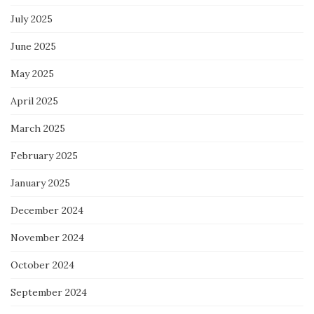
July 2025
June 2025
May 2025
April 2025
March 2025
February 2025
January 2025
December 2024
November 2024
October 2024
September 2024