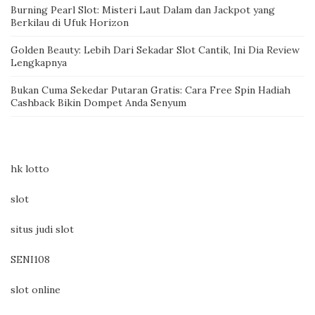
Burning Pearl Slot: Misteri Laut Dalam dan Jackpot yang
Berkilau di Ufuk Horizon
Golden Beauty: Lebih Dari Sekadar Slot Cantik, Ini Dia Review
Lengkapnya
Bukan Cuma Sekedar Putaran Gratis: Cara Free Spin Hadiah
Cashback Bikin Dompet Anda Senyum
hk lotto
slot
situs judi slot
SENI108
slot online