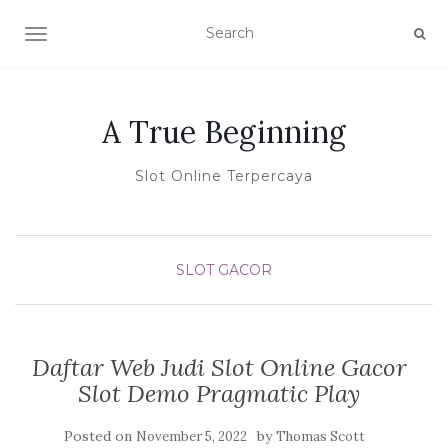
TOGGLE NAVIGATION
A True Beginning
Slot Online Terpercaya
SLOT GACOR
Daftar Web Judi Slot Online Gacor
Slot Demo Pragmatic Play
Posted on
by
November 5, 2022
Thomas Scott