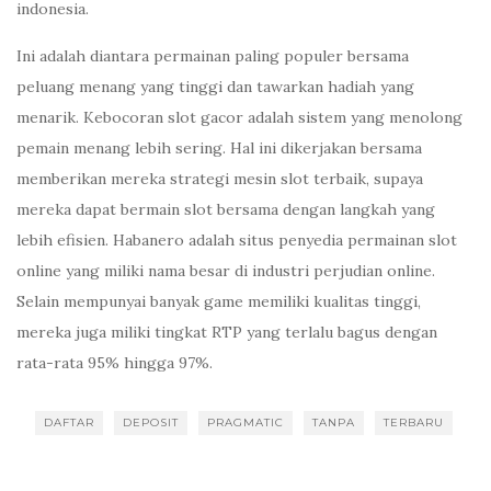
indonesia.
Ini adalah diantara permainan paling populer bersama
peluang menang yang tinggi dan tawarkan hadiah yang
menarik. Kebocoran slot gacor adalah sistem yang menolong
pemain menang lebih sering. Hal ini dikerjakan bersama
memberikan mereka strategi mesin slot terbaik, supaya
mereka dapat bermain slot bersama dengan langkah yang
lebih efisien. Habanero adalah situs penyedia permainan slot
online yang miliki nama besar di industri perjudian online.
Selain mempunyai banyak game memiliki kualitas tinggi,
mereka juga miliki tingkat RTP yang terlalu bagus dengan
rata-rata 95% hingga 97%.
DAFTAR
DEPOSIT
PRAGMATIC
TANPA
TERBARU