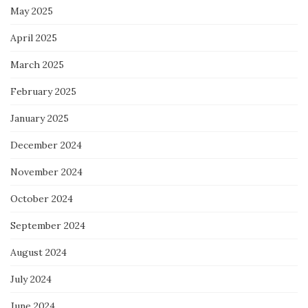
May 2025
April 2025
March 2025
February 2025
January 2025
December 2024
November 2024
October 2024
September 2024
August 2024
July 2024
June 2024