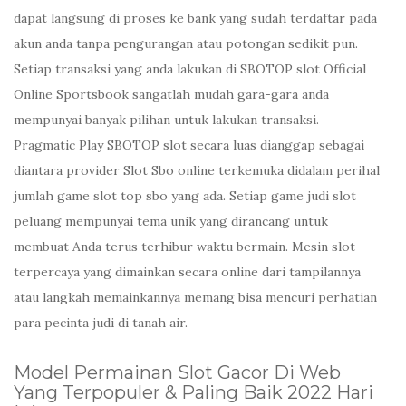
dapat langsung di proses ke bank yang sudah terdaftar pada
akun anda tanpa pengurangan atau potongan sedikit pun.
Setiap transaksi yang anda lakukan di SBOTOP slot Official
Online Sportsbook sangatlah mudah gara-gara anda
mempunyai banyak pilihan untuk lakukan transaksi.
Pragmatic Play SBOTOP slot secara luas dianggap sebagai
diantara provider Slot Sbo online terkemuka didalam perihal
jumlah game slot top sbo yang ada. Setiap game judi slot
peluang mempunyai tema unik yang dirancang untuk
membuat Anda terus terhibur waktu bermain. Mesin slot
terpercaya yang dimainkan secara online dari tampilannya
atau langkah memainkannya memang bisa mencuri perhatian
para pecinta judi di tanah air.
Model Permainan Slot Gacor Di Web
Yang Terpopuler & Paling Baik 2022 Hari