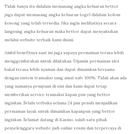
Tidak hanya itu didalam memasang angka keluaran bettor
juga dapat memasang angka keluaran togel didalam kolom
kosong yang telah tersedia. Jika ingin melihatnya secara
langsung angka keluaran maka bettor dapat menyaksikan
melalui website terbaik kami disini.
Ambil benefitnya saat ini juga supaya permainan terasa lebih
menggembirakan untuk dilakukan. Dijamin permainan slot
bakal terasa lebih nyaman dan dapat dimainkan bersama
dengan sistem transaksi yang amat safe 100%. Tidak akan ada
yang namanya penipuan di sini dan kami dapat tetap
memberikan service transaksi kapan pun yang bettor
inginkan. Selalu terbuka selama 24 jam penuh menjadikan
permainan layak untuk dimainkan kapanpun yang bettor
inginkan. Selamat datang di Kasino, salah satu pihak
penyelenggara website judi online resmi dan terpercaya di