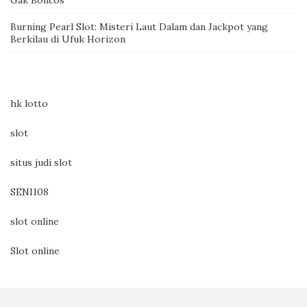
Gak Boncos
Burning Pearl Slot: Misteri Laut Dalam dan Jackpot yang
Berkilau di Ufuk Horizon
hk lotto
slot
situs judi slot
SENI108
slot online
Slot online