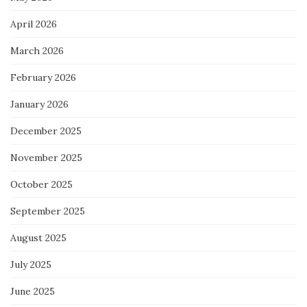
April 2026
March 2026
February 2026
January 2026
December 2025
November 2025
October 2025
September 2025
August 2025
July 2025
June 2025