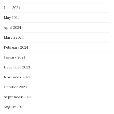
June 2024
May 2024
April 2024
March 2024
February 2024
January 2024
December 2023
November 2023
October 2023
September 2023
August 2023