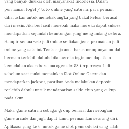
yang banyak disukai oleh masyarakat Indonesia. Dalam
permainan togel / toto online yang satu ini, para pemain
diharuskan untuk menebak angka yang bakal keluar berasal
dari mesin. Jika berhasil menebak maka mereka dapat sukses
mendapatkan sejumlah keuntungan yang mengundang selera.
Hampir semua web judi online sediakan jenis permainan judi
online yang satu ini. Tentu saja anda harus mempunyai modal
bermain terlebih dahulu bila mereka ingin mendapatkan
kemudahan akses bersama agen slot88 terpercaya. Jadi
sebelum saat mulai memainkan Slot Online Gacor dan
mendapatkan jackpot, pastikan Anda melakukan deposit
terlebih dahulu untuk mendapatkan saldo chip yang cukup
pada akun.
Maka, game satu ini sebagai group berasal dari sebagian
game arcade dan juga dapat kamu permainkan seorang diri.
Aplikaasi yang ke 6, untuk game slot pemroduksi uang ialah