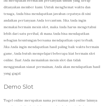
Ini merupakan bermacam pertanyaan umum yang kerap
ditanyakan member kami. Untuk menghemat waktu dan
tenaga, Anda bisa mendapatkan jawaban cepatnya di sini
andaikan pertanyaan Anda tercantum. Jika Anda ingin
memakai bermain mesin slot, maka Anda harus mengetahui
lebih dari satu perihal, di mana Anda bisa mendapatkan
sebagian keuntungan bersama mendapatkan opsi terbaik.
Jika Anda ingin mendapatkan hasil paling baik waktu bermain
game, Anda butuh mempelajari beberapa kiat bermain slot
online. Saat Anda memainkan mesin slot dan tidak
menggunakan siasat permainan, Anda akan mendapatkan hasil
yang gagal.
Demo Slot
Togel online merupakan nama permainan judi online lainnya