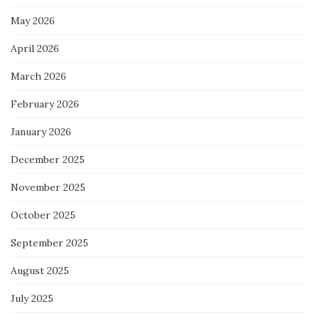
May 2026
April 2026
March 2026
February 2026
January 2026
December 2025
November 2025
October 2025
September 2025
August 2025
July 2025