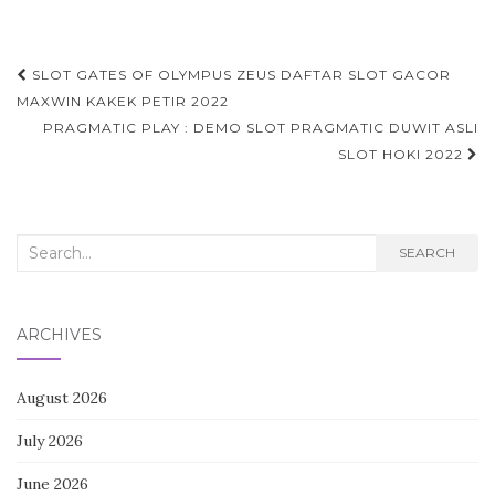
Post
SLOT GATES OF OLYMPUS ZEUS DAFTAR SLOT GACOR
navigation
MAXWIN KAKEK PETIR 2022
PRAGMATIC PLAY : DEMO SLOT PRAGMATIC DUWIT ASLI
SLOT HOKI 2022
Search
SEARCH
for:
ARCHIVES
August 2026
July 2026
June 2026