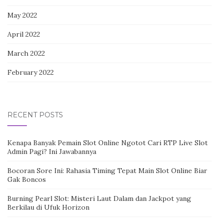
May 2022
April 2022
March 2022
February 2022
RECENT POSTS
Kenapa Banyak Pemain Slot Online Ngotot Cari RTP Live Slot
Admin Pagi? Ini Jawabannya
Bocoran Sore Ini: Rahasia Timing Tepat Main Slot Online Biar
Gak Boncos
Burning Pearl Slot: Misteri Laut Dalam dan Jackpot yang
Berkilau di Ufuk Horizon