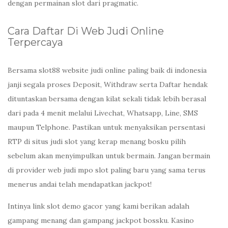
dengan permainan slot dari pragmatic.
Cara Daftar Di Web Judi Online
Terpercaya
Bersama slot88 website judi online paling baik di indonesia
janji segala proses Deposit, Withdraw serta Daftar hendak
dituntaskan bersama dengan kilat sekali tidak lebih berasal
dari pada 4 menit melalui Livechat, Whatsapp, Line, SMS
maupun Telphone. Pastikan untuk menyaksikan persentasi
RTP di situs judi slot yang kerap menang bosku pilih
sebelum akan menyimpulkan untuk bermain. Jangan bermain
di provider web judi mpo slot paling baru yang sama terus
menerus andai telah mendapatkan jackpot!
Intinya link slot demo gacor yang kami berikan adalah
gampang menang dan gampang jackpot bossku. Kasino