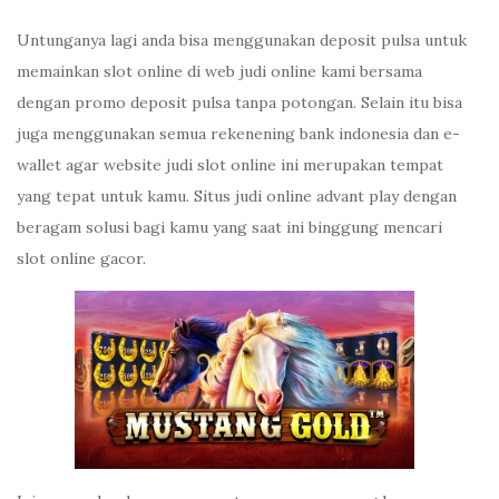
Untunganya lagi anda bisa menggunakan deposit pulsa untuk
memainkan slot online di web judi online kami bersama
dengan promo deposit pulsa tanpa potongan. Selain itu bisa
juga menggunakan semua rekenening bank indonesia dan e-
wallet agar website judi slot online ini merupakan tempat
yang tepat untuk kamu. Situs judi online advant play dengan
beragam solusi bagi kamu yang saat ini binggung mencari
slot online gacor.