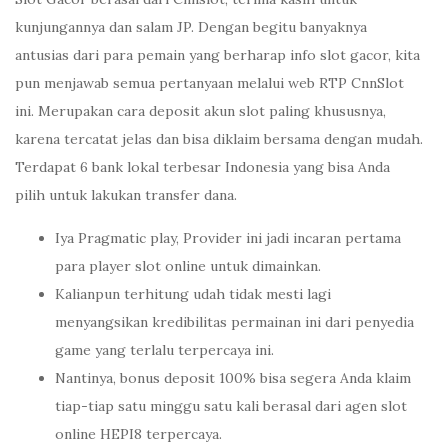
kunjungannya dan salam JP. Dengan begitu banyaknya
antusias dari para pemain yang berharap info slot gacor, kita
pun menjawab semua pertanyaan melalui web RTP CnnSlot
ini. Merupakan cara deposit akun slot paling khususnya,
karena tercatat jelas dan bisa diklaim bersama dengan mudah.
Terdapat 6 bank lokal terbesar Indonesia yang bisa Anda
pilih untuk lakukan transfer dana.
Iya Pragmatic play, Provider ini jadi incaran pertama
para player slot online untuk dimainkan.
Kalianpun terhitung udah tidak mesti lagi
menyangsikan kredibilitas permainan ini dari penyedia
game yang terlalu terpercaya ini.
Nantinya, bonus deposit 100% bisa segera Anda klaim
tiap-tiap satu minggu satu kali berasal dari agen slot
online HEPI8 terpercaya.