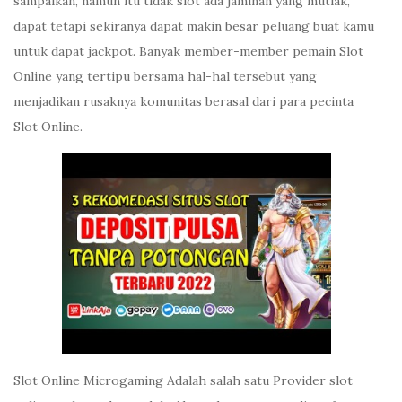
sampaikan, namun itu tidak slot ada jaminan yang mutlak,
dapat tetapi sekiranya dapat makin besar peluang buat kamu
untuk dapat jackpot. Banyak member-member pemain Slot
Online yang tertipu bersama hal-hal tersebut yang
menjadikan rusaknya komunitas berasal dari para pecinta
Slot Online.
Slot Online Microgaming Adalah salah satu Provider slot