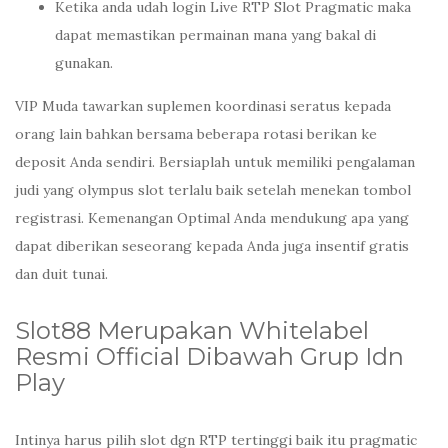
Ketika anda udah login Live RTP Slot Pragmatic maka
dapat memastikan permainan mana yang bakal di
gunakan.
VIP Muda tawarkan suplemen koordinasi seratus kepada
orang lain bahkan bersama beberapa rotasi berikan ke
deposit Anda sendiri. Bersiaplah untuk memiliki pengalaman
judi yang olympus slot terlalu baik setelah menekan tombol
registrasi. Kemenangan Optimal Anda mendukung apa yang
dapat diberikan seseorang kepada Anda juga insentif gratis
dan duit tunai.
Slot88 Merupakan Whitelabel
Resmi Official Dibawah Grup Idn
Play
Intinya harus pilih slot dgn RTP tertinggi baik itu pragmatic