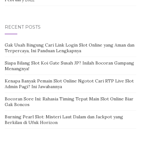
RECENT POSTS
Gak Usah Bingung Cari Link Login Slot Online yang Aman dan
Terpercaya, Ini Panduan Lengkapnya
Siapa Bilang Slot Koi Gate Susah JP? Inilah Bocoran Gampang
Menangnya!
Kenapa Banyak Pemain Slot Online Ngotot Cari RTP Live Slot
Admin Pagi? Ini Jawabannya
Bocoran Sore Ini: Rahasia Timing Tepat Main Slot Online Biar
Gak Boncos
Burning Pearl Slot: Misteri Laut Dalam dan Jackpot yang
Berkilau di Ufuk Horizon