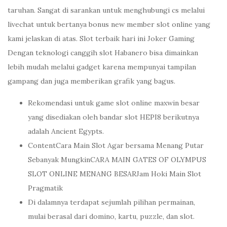
taruhan. Sangat di sarankan untuk menghubungi cs melalui
livechat untuk bertanya bonus new member slot online yang
kami jelaskan di atas. Slot terbaik hari ini Joker Gaming
Dengan teknologi canggih slot Habanero bisa dimainkan
lebih mudah melalui gadget karena mempunyai tampilan
gampang dan juga memberikan grafik yang bagus.
Rekomendasi untuk game slot online maxwin besar
yang disediakan oleh bandar slot HEPI8 berikutnya
adalah Ancient Egypts.
ContentCara Main Slot Agar bersama Menang Putar
Sebanyak MungkinCARA MAIN GATES OF OLYMPUS
SLOT ONLINE MENANG BESARJam Hoki Main Slot
Pragmatik
Di dalamnya terdapat sejumlah pilihan permainan,
mulai berasal dari domino, kartu, puzzle, dan slot.