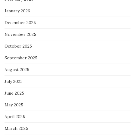
January 2026
December 2025
November 2025
October 2025
September 2025
August 2025
July 2025
June 2025
May 2025
April 2025
March 2025