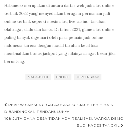
Habanero merupakan di antara daftar web judi slot online
terbaik 2022 yang menyediakan beragam permainan judi
online terbaik seperti mesin slot, live casino, taruhan
olahraga , dadu dan kartu. Di tahun 2021, game slot online
paling banyak digemari oleh para pemain judi online
indonesia karena dengan modal taruhan kecil bisa
membuahkan bonus jackpot yang nilainya sangat besar jika
beruntung.
MACAUSLOT
ONLINE
TERLENGKAP
Post
REVIEW SAMSUNG GALAXY A33 5G: JAUH LEBIH BAIK
navigation
DIBANDINGKAN PENDAHULUNYA
108 JUTA DANA DESA TIDAK ADA REALISASI, WARGA DEMO
BUDI KADES TANGKIL