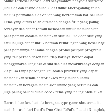
online terbesar berasal dari banyakannya penyedia software
judi slot dan casino online. Slot Online Microgaming telah
merilis permainan slot onlien yang bertemakan hal-hal unik.
Tema yang dirilis telah ditambah dengan fitur yang paling
teranyar dan dapat terlalu membantu untuk memudahkan
para pemain didalam memainkan slot ini. Provider slot yang
satu ini juga dapat untuk berikan keuntungan yang besar bagi
para pemainnya bersama dengan promo jackpot progresif
yang tak pernah absen tiap-tiap harinya. Bettor dapat
menggunakan uang asli di sini dan bisa melakukannya dengan
via pulsa tanpa potongan. Ini adalah provider yang dapat
memberikan semua bettor akses yang mudah untuk
memainkan beragam mesin slot online yang berkelas dan
juga paling baik di dunia cocok tema yang paling Anda sukai.
Harus kalian ketahui ada beragam type game slot tersedia,
mulai berasal dari DuoFu Duo Chai, FaFaFa, Rezeki Nomplok,