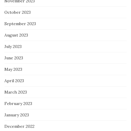
November 2023
October 2023
September 2023
August 2023
July 2023
June 2023
May 2023
April 2023
March 2023
February 2023
January 2023
December 2022