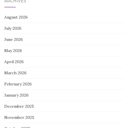
ARCHIVES
August 2026
July 2026
June 2026
May 2026
April 2026
March 2026
February 2026
January 2026
December 2025
November 2025