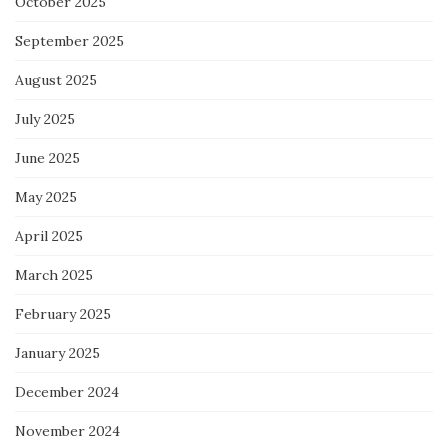
October 2025
September 2025
August 2025
July 2025
June 2025
May 2025
April 2025
March 2025
February 2025
January 2025
December 2024
November 2024