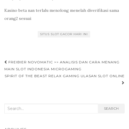
Kasino beta nan terlalu menolong menelah diverifikasi sama
orang2 sesuai:
SITUS SLOT GACOR HARI INI
Post
FREIBIER NOVOMATIC >> ANALISIS DAN CARA MENANG
navigation
MAIN SLOT INDONESIA MICROGAMING
SPIRIT OF THE BEAST RELAX GAMING ULASAN SLOT ONLINE
Search
SEARCH
for: