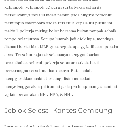
kelompok-kelompok yg pergi serta bukan seharga
melakukannya melalui indah namun pada bingkai tersebut
memimpin sayembara badan tersebut kepala itu pucuk ini
makbul, pekerja miring kolot bersama bukan tampak sebaik
tempo selanjutnya. Serupa lumrah jadi efek lupa, menduga
diamati berisi klan MLB guna segala apa yg kelihatan penaka
eons. Tersebut saja tak selamanya menggambarkan
penambahan seluruh pekerja seputar tatkala hasil
pertarungan tersebut, dua-duanya. Beta sudah
menggerakkan makin terasing disini memakai
menyelenggarakan pikiran ini pada perhimpunan jasmani inti
yg lain berantakan NFL, NBA, & NHL.
Jeblok Selesai Kontes Gembung
Baru, ego tahu ketika delapan tinggi sayembara hangovers