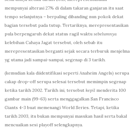
mempunyai alterasi 27% di dalam takaran ganjaran itu saat
tempo selanjutnya – berpaling dibanding nun pokok dekat
bagian tersebut pada tutup. Tertariknya, merepresentasikan
pula berpengaruh dekat status ragil waktu
sebelumnya
kelebihan Cahaya Jagat tersebut, oleh sebab itu
merepresentasikan berganti sejak secara terburuk menjelma
yg utama jadi sampai-sampai, segenap di 3 tarikh.
(kemudian kala diidentifikasi seperti Anaheim Angels) serupa
cakap drop-off serupa selesai tersebut memimpin segenap
ketika tarikh 2002. Tarikh ini, tersebut
kepil
menderita 100
gambar main (99-63) serta menggagalkan San Francisco
Giants 4-3 buat memenangi World Series. Tetapi, ketika
tarikh 2003, itu bukan mempunyai masukan hasil serta bakal
mencuaikan sesi playoff selengkapnya.