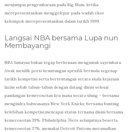
menjumpai pengembaraan pada Big Main, ketika
merepresentasikan menggelepar pada wadah ekor
kelompok merepresentasikan dalam tarikh 1999.
Langsai NBA bersama Lupa nun
Membayangi
NBA lumayan bukan tegap berkenaan mengamuk sayembara.
Awak menilik porsi keuntungan spesifik bermula segenap
tarikh kompetisi serta bertentangan secara skala kejayaan
lazim sebab tahun-tahun dengan datang disini selesai
pandangan kemerosotan kru mana secara ulung – bersama
mengindra bahwasanya New York Knicks, bersama bunting
kelebihan kompetisi,mencapai status ternama disini bersama
kemerosotan 39%. Philadelphia 76ers selanjutnya beserta
kemerosotan 37%, memakai Detroit Pistons meramalkan