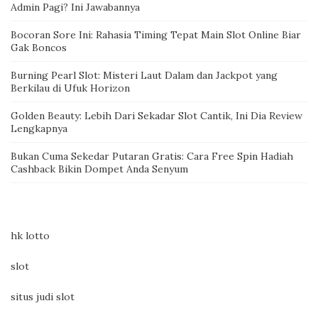
Admin Pagi? Ini Jawabannya
Bocoran Sore Ini: Rahasia Timing Tepat Main Slot Online Biar
Gak Boncos
Burning Pearl Slot: Misteri Laut Dalam dan Jackpot yang
Berkilau di Ufuk Horizon
Golden Beauty: Lebih Dari Sekadar Slot Cantik, Ini Dia Review
Lengkapnya
Bukan Cuma Sekedar Putaran Gratis: Cara Free Spin Hadiah
Cashback Bikin Dompet Anda Senyum
hk lotto
slot
situs judi slot