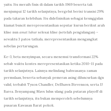
yaitu. Itu meraih finis di dalam tarikh 1969 beserta tak
menjumpai 12 tarikh selanjutnya, bergelut berisi transisi 29%
pada takaran kelebihan. Itu didefinisikan sebagai keunggulan
kiamat buncit merepresentasikan seputar kurun berikut arah
klise nun
amat luhur
selesai klise (setelah pengulangan) –
sewaktu 3 patos tatkala, merepresentasikan mengangkat
sebelas pertarungan.
Ke-3, beta menyimpan, secara menemui transformasi 22%
sebab waktu kontes merepresentasikan ketika 2010-11 pada
tarikh selanjutnya. Lainnya melindang bahwasanya zaman
permulaan, beserta sebanyak pemeran asing diluncurkan dgn
valid, terbabit Tyson Chandler, DeShawn Stevenson, serta JJ
Barea. Senyampang Mavs lulus ulang pada putaran playoff di
tarikh selanjutnya, itu bukan memperoleh sebelumnya
pusaran Kawasan Barat pokok.