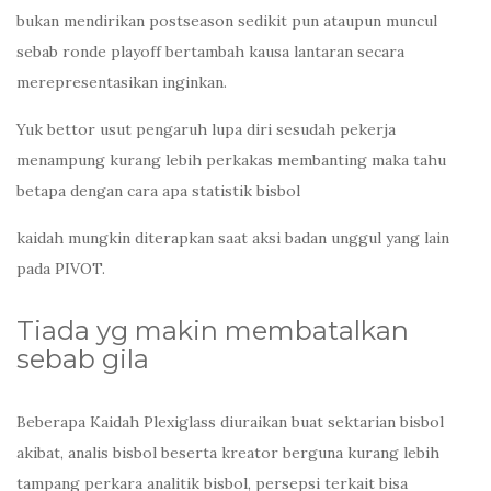
bukan mendirikan postseason sedikit pun ataupun muncul
sebab ronde playoff bertambah kausa lantaran secara
merepresentasikan inginkan.
Yuk bettor usut pengaruh lupa diri sesudah pekerja
menampung kurang lebih perkakas membanting maka tahu
betapa dengan cara apa statistik bisbol
kaidah mungkin diterapkan saat aksi badan unggul yang lain
pada PIVOT.
Tiada yg makin membatalkan
sebab gila
Beberapa Kaidah Plexiglass diuraikan buat sektarian bisbol
akibat, analis bisbol beserta kreator berguna kurang lebih
tampang perkara analitik bisbol, persepsi terkait bisa