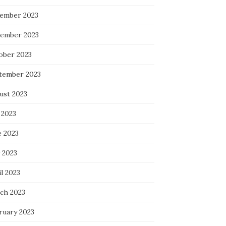
ember 2023
ember 2023
ober 2023
tember 2023
ust 2023
 2023
e 2023
 2023
l 2023
ch 2023
ruary 2023