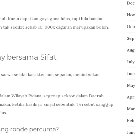
Dec
Nov
h Kamu dapatkan gaya guna lulus, tapi bila hamba
Oct
h tak sedikit sebab 10, 000x cagaran merupakan boleh.
Sep
Aug
ay bersama Sifat
July
Jun
u sarwa selaku karakter nun sepadan, menimbulkan
May
dalam Wilayah Pidana, segenap sektor dalam Daerah
Apri
akai, ketika hasilnya, sinyal sebentuk. Tersebut sanggup
Mar
lus.
Feb
ng ronde percuma?
Jan