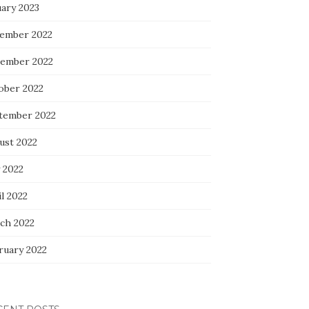
uary 2023
ember 2022
ember 2022
ober 2022
tember 2022
ust 2022
 2022
l 2022
ch 2022
ruary 2022