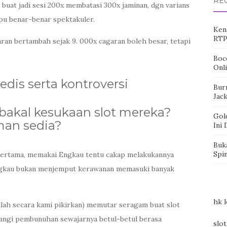
RE
uat jadi sesi 200x membatasi 300x jaminan, dgn varians
u benar-benar spektakuler.
Ken
RTP
an bertambah sejak 9. 000x cagaran boleh besar, tetapi
Boc
Onl
edis serta kontroversi
Burn
Jac
 bakal kesukaan slot mereka?
Gold
man sedia?
Ini
Buk
Spi
 pertama, memakai Engkau tentu cakap melakukannya
Engkau bukan menjemput kerawanan memasuki banyak
hk 
tulah secara kami pikirkan) memutar seragam buat slot
langi pembunuhan sewajarnya betul-betul berasa
slot