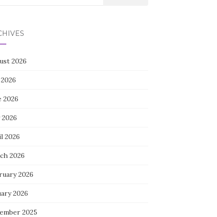
CHIVES
ust 2026
 2026
e 2026
 2026
l 2026
ch 2026
ruary 2026
uary 2026
ember 2025