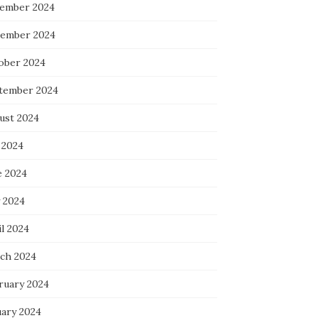
ember 2024
ember 2024
ober 2024
tember 2024
ust 2024
 2024
e 2024
 2024
l 2024
ch 2024
ruary 2024
uary 2024