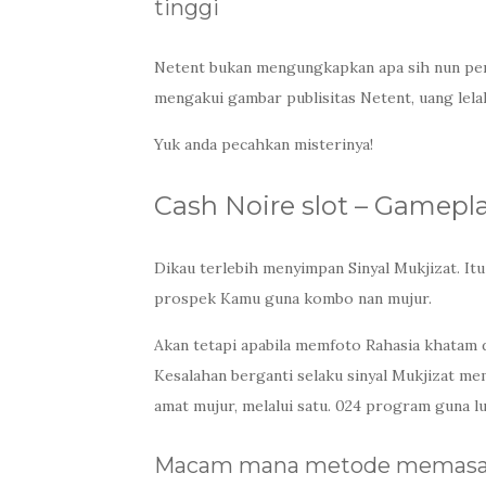
tinggi
Netent bukan mengungkapkan apa sih nun penu
mengakui gambar publisitas Netent, uang lela
Yuk anda pecahkan misterinya!
Cash Noire slot – Gamepl
Dikau terlebih menyimpan Sinyal Mukjizat. It
prospek Kamu guna kombo nan mujur.
Akan tetapi apabila memfoto Rahasia khatam 
Kesalahan berganti selaku sinyal Mukjizat mem
amat mujur, melalui satu. 024 program guna lu
Macam mana metode memasa