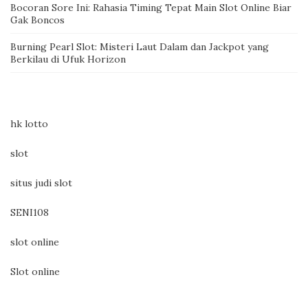
Bocoran Sore Ini: Rahasia Timing Tepat Main Slot Online Biar
Gak Boncos
Burning Pearl Slot: Misteri Laut Dalam dan Jackpot yang
Berkilau di Ufuk Horizon
hk lotto
slot
situs judi slot
SENI108
slot online
Slot online