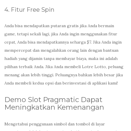
4. Fitur Free Spin
Anda bisa mendapatkan putaran gratis jika Anda bermain
game, tetapi sekali lagi, jika Anda ingin menggunakan fitur
cepat, Anda bisa mendapatkannya seharga $7. Jika Anda ingin
mempercepat dan mengalahkan orang lain dengan bantuan
hadiah yang dijamin tanpa membayar biaya, maka ini adalah
pilihan terbaik Anda. Jika Anda membeli Lotre Lotto, peluang
menang akan lebih tinggi. Peluangnya bahkan lebih besar jika
Anda membeli kedua opsi dan berinvestasi di aplikasi kami!
Demo Slot Pragmatic Dapat
Meningkatkan Kemenangan
Mengetahui penggunaan simbol dan tombol di layar