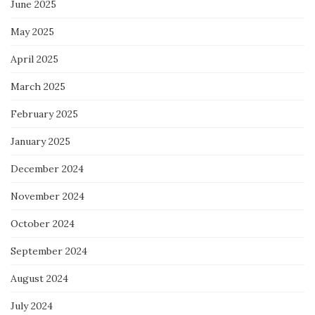
June 2025
May 2025
April 2025
March 2025
February 2025
January 2025
December 2024
November 2024
October 2024
September 2024
August 2024
July 2024