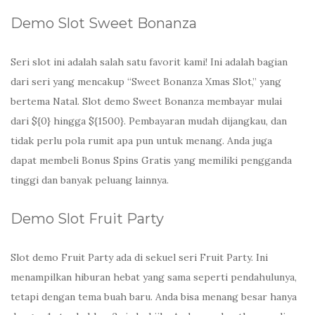
Demo Slot Sweet Bonanza
Seri slot ini adalah salah satu favorit kami! Ini adalah bagian
dari seri yang mencakup “Sweet Bonanza Xmas Slot,” yang
bertema Natal. Slot demo Sweet Bonanza membayar mulai
dari ${0} hingga ${1500}. Pembayaran mudah dijangkau, dan
tidak perlu pola rumit apa pun untuk menang. Anda juga
dapat membeli Bonus Spins Gratis yang memiliki pengganda
tinggi dan banyak peluang lainnya.
Demo Slot Fruit Party
Slot demo Fruit Party ada di sekuel seri Fruit Party. Ini
menampilkan hiburan hebat yang sama seperti pendahulunya,
tetapi dengan tema buah baru. Anda bisa menang besar hanya