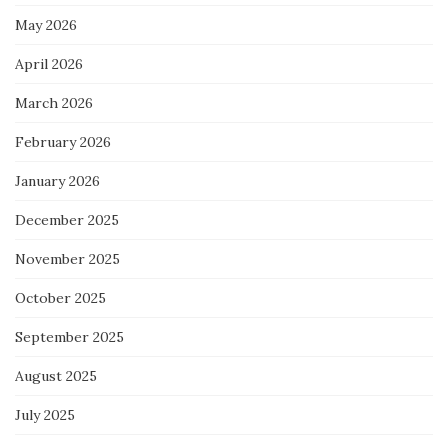
May 2026
April 2026
March 2026
February 2026
January 2026
December 2025
November 2025
October 2025
September 2025
August 2025
July 2025