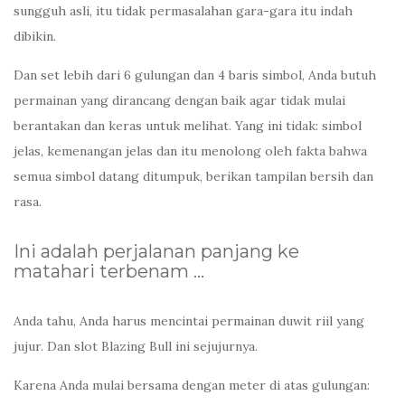
sungguh asli, itu tidak permasalahan gara-gara itu indah
dibikin.
Dan set lebih dari 6 gulungan dan 4 baris simbol, Anda butuh
permainan yang dirancang dengan baik agar tidak mulai
berantakan dan keras untuk melihat. Yang ini tidak: simbol
jelas, kemenangan jelas dan itu menolong oleh fakta bahwa
semua simbol datang ditumpuk, berikan tampilan bersih dan
rasa.
Ini adalah perjalanan panjang ke
matahari terbenam …
Anda tahu, Anda harus mencintai permainan duwit riil yang
jujur. Dan slot Blazing Bull ini sejujurnya.
Karena Anda mulai bersama dengan meter di atas gulungan: