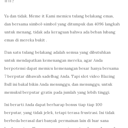
ini?
Ya dan tidak. Meme it Kami memicu tulang belakang emas,
dan bersama simbol-simbol yang ditumpuk dan 4096 langkah
untuk menang, tidak ada keraguan bahwa ada beban lubang
emas di mereka bukit .
Dan satu tulang belakang adalah semua yang dibutuhkan
untuk mendapatkan kemenangan mereka, agar Anda
berpotensi dapat memicu kemenangan besar hanya bersama
7 berputar dibawah sadelbag Anda. Tapi slot video Blazing
Bull ini bakal bikin Anda menunggu, dan menunggu, untuk
memukul berputar gratis pada jumlah yang lebih tinggi.
Ini berarti Anda dapat berharap bonus tiap tiap 100
berputar, yang tidak jelek, tetapi terasa frustrasi. Ini tidak
berbeda berasal dari banyak permainan lain di luar sana