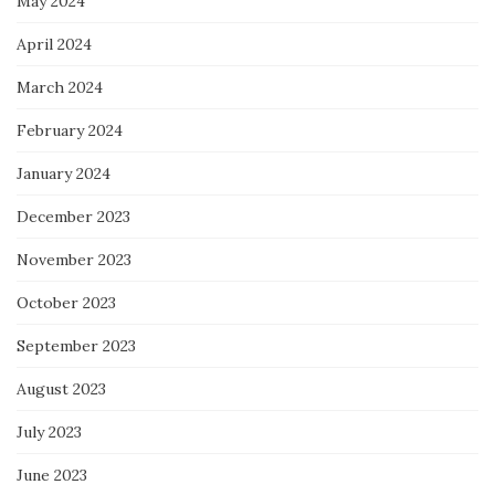
May 2024
April 2024
March 2024
February 2024
January 2024
December 2023
November 2023
October 2023
September 2023
August 2023
July 2023
June 2023