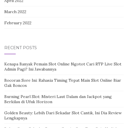
April 2022
March 2022
February 2022
RECENT POSTS
Kenapa Banyak Pemain Slot Online Ngotot Cari RTP Live Slot
Admin Pagi? Ini Jawabannya
Bocoran Sore Ini: Rahasia Timing Tepat Main Slot Online Biar
Gak Boncos
Burning Pearl Slot: Misteri Laut Dalam dan Jackpot yang
Berkilau di Ufuk Horizon
Golden Beauty: Lebih Dari Sekadar Slot Cantik, Ini Dia Review
Lengkapnya