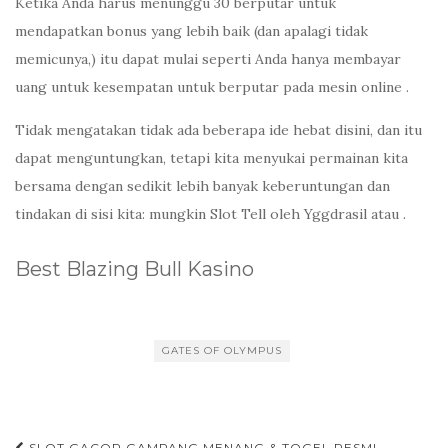
Ketika Anda harus menunggu 30 berputar untuk
mendapatkan bonus yang lebih baik (dan apalagi tidak
memicunya,) itu dapat mulai seperti Anda hanya membayar
uang untuk kesempatan untuk berputar pada mesin online .
Tidak mengatakan tidak ada beberapa ide hebat disini, dan itu
dapat menguntungkan, tetapi kita menyukai permainan kita
bersama dengan sedikit lebih banyak keberuntungan dan
tindakan di sisi kita: mungkin Slot Tell oleh Yggdrasil atau .
Best Blazing Bull Kasino
GATES OF OLYMPUS
SLOT GACOR GAMPANG MENANG & TOGEL RESMI