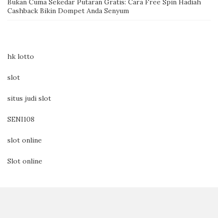
Bukan Cuma Sekedar Putaran Gratis: Cara Free Spin Hadiah
Cashback Bikin Dompet Anda Senyum
hk lotto
slot
situs judi slot
SENI108
slot online
Slot online