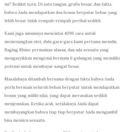
ini? Sedikit torn. Di satu tangan, grafis besar, dan fakta
bahwa Anda mendapatkan dua bonus berputar bebas yang
lebih besar tidak rempah-rempah perihal sedikit.
Kami juga umumnya mencintai 4096 cara untuk
memenangkan slot, dulu gara-gara kami pertama menulis
Raging Rhino permainan ulasan, dan ada sesuatu yang
mengasyikkan mengenai bermain 6 gulungan yang memiliki
potensi untuk membayar sangat besar.
Masalahnya ditambah bersama dengan fakta bahwa Anda
perlu bermain seluruh beban berputar untuk mendapatkan
bonus yang miliki nilai, yang dapat merasakan sedikit
menjemukan. Ketika acak, setidaknya Anda dapat
membayangkan bahwa tiap tiap berputar Anda mengambil
bisa memicu sesuatu.