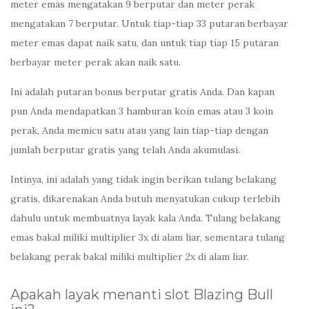
meter emas mengatakan 9 berputar dan meter perak
mengatakan 7 berputar. Untuk tiap-tiap 33 putaran berbayar
meter emas dapat naik satu, dan untuk tiap tiap 15 putaran
berbayar meter perak akan naik satu.
Ini adalah putaran bonus berputar gratis Anda. Dan kapan
pun Anda mendapatkan 3 hamburan koin emas atau 3 koin
perak, Anda memicu satu atau yang lain tiap-tiap dengan
jumlah berputar gratis yang telah Anda akumulasi.
Intinya, ini adalah yang tidak ingin berikan tulang belakang
gratis, dikarenakan Anda butuh menyatukan cukup terlebih
dahulu untuk membuatnya layak kala Anda. Tulang belakang
emas bakal miliki multiplier 3x di alam liar, sementara tulang
belakang perak bakal miliki multiplier 2x di alam liar.
Apakah layak menanti slot Blazing Bull