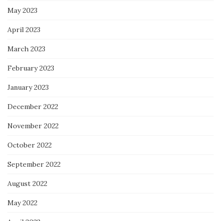
May 2023
April 2023
March 2023
February 2023
January 2023
December 2022
November 2022
October 2022
September 2022
August 2022
May 2022