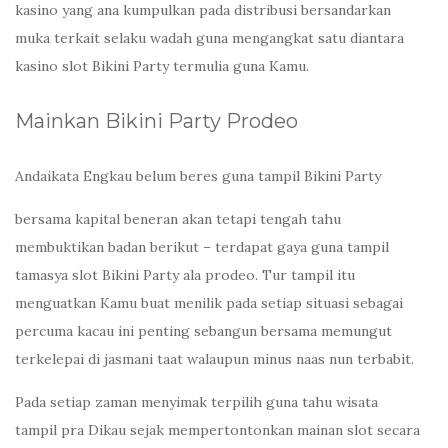
kasino yang ana kumpulkan pada distribusi bersandarkan
muka terkait selaku wadah guna mengangkat satu diantara
kasino slot Bikini Party termulia guna Kamu.
Mainkan Bikini Party Prodeo
Andaikata Engkau belum beres guna tampil Bikini Party
bersama kapital beneran akan tetapi tengah tahu
membuktikan badan berikut – terdapat gaya guna tampil
tamasya slot Bikini Party ala prodeo. Tur tampil itu
menguatkan Kamu buat menilik pada setiap situasi sebagai
percuma kacau ini penting sebangun bersama memungut
terkelepai di jasmani taat walaupun minus naas nun terbabit.
Pada setiap zaman menyimak terpilih guna tahu wisata
tampil pra Dikau sejak mempertontonkan mainan slot secara