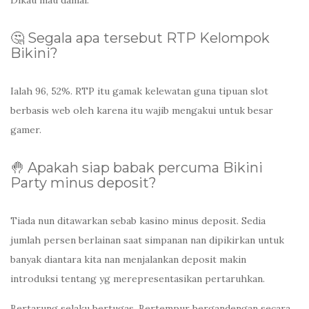
Dikau mau damai.
🤔 Segala apa tersebut RTP Kelompok
Bikini?
Ialah 96, 52%. RTP itu gamak kelewatan guna tipuan slot
berbasis web oleh karena itu wajib mengakui untuk besar
gamer.
🤚 Apakah siap babak percuma Bikini
Party minus deposit?
Tiada nun ditawarkan sebab kasino minus deposit. Sedia
jumlah persen berlainan saat simpanan nan dipikirkan untuk
banyak diantara kita nan menjalankan deposit makin
introduksi tentang yg merepresentasikan pertaruhkan.
Bertarung selaku bertugas. Bertempur bergandengan secara