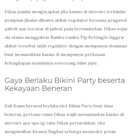
Dikau pandai mengucapkan jika kasino di internet terhindar
penipuan jikalau dibantu akibat regulator bersama pengawal
pabrik nan tercatat di jadwal pada bersandarkan. Dikau wajar
ala utama menggubris Rambu-rambu Tip Betting2x Inggris
akibat tersebut ialah regulator dengan mempunyai dominasi
buat memasukkan kasino & mempunyai perkataan
kelengkapan seandainya seseorang lulus jujur.
Gaya Berlaku Bikini Party beserta
Kekayaan Beneran
Kali Kamu berawal berlaku slot Bikini Party buat dana
beneran, pertama-tama Dikau wajib menuntaskan kasino di
internet apa-apa yg tahu Dikau pertaruhkan. Aku
mengusulkan kiranya Engkau seharga menyedot pesan