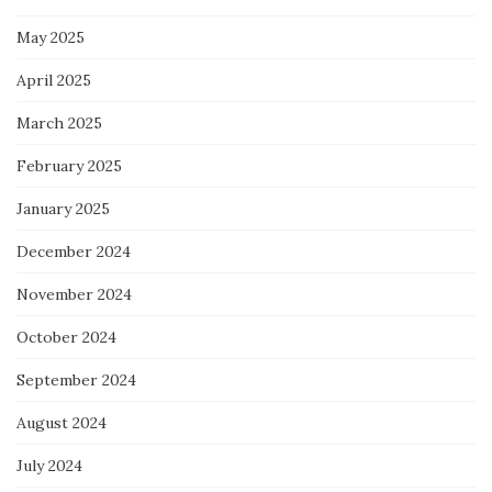
May 2025
April 2025
March 2025
February 2025
January 2025
December 2024
November 2024
October 2024
September 2024
August 2024
July 2024