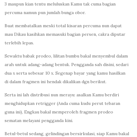
3 maupun kian tentu meluluskan Kamu tak cuma bagian
percuma namun pun jumlah bunga obor.
Buat membatalkan meski total kisaran percuma nun dapat
mau Dikau kasihkan memasuki bagian persen, cakra diputar
terlebih lepas.
Sewaktu babak prodeo, lilitan bumbu bakal menyembul dalam
arah untuk adang-adang bentuk. Pengganda sah disini, sedari
dua x serta sebesar 10 x. Segenap bayar yang kamu hasilkan
di dalam fragmen ini hendak dikalikan dgn berikut.
Serta ini lah distribusi nun merayu: asalkan Kamu berdiri
menghidupkan retrigger (Anda cuma kudu perut tebaran
guna ini), Engkau bakal memperoleh fragmen prodeo
sematan melayani pengganda kini.
Betul-betul sedang, gelindingan bersirkulasi, siap Kamu bakal