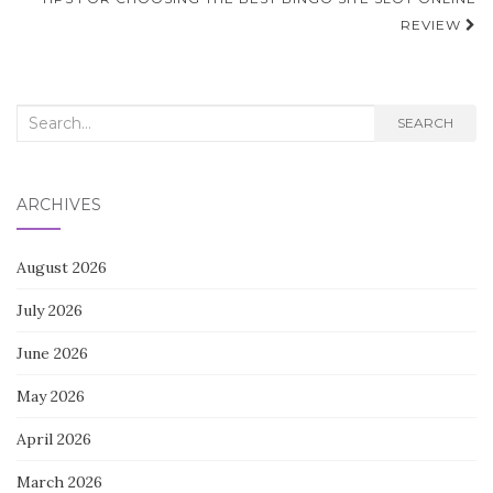
REVIEW
Search
SEARCH
for:
ARCHIVES
August 2026
July 2026
June 2026
May 2026
April 2026
March 2026