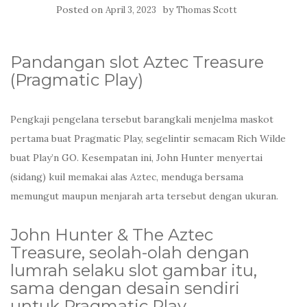
Posted on
by
April 3, 2023
Thomas Scott
Pandangan slot Aztec Treasure
(Pragmatic Play)
Pengkaji pengelana tersebut barangkali menjelma maskot
pertama buat Pragmatic Play, segelintir semacam Rich Wilde
buat Play’n GO. Kesempatan ini, John Hunter menyertai
(sidang) kuil memakai alas Aztec, menduga bersama
memungut maupun menjarah arta tersebut dengan ukuran.
John Hunter & The Aztec
Treasure, seolah-olah dengan
lumrah selaku slot gambar itu,
sama dengan desain sendiri
untuk Pragmatic Play