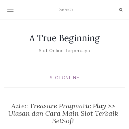
TOGGLE NAVIGATION
A True Beginning
Slot Online Terpercaya
SLOT ONLINE
Aztec Treasure Pragmatic Play >>
Ulasan dan Cara Main Slot Terbaik
BetSoft