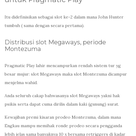
Itu didefinisikan sebagai slot ke-2 dalam mana John Hunter
tumbuh ( sama dengan secara pertama).
Distribusi slot Megaways, periode
Montezuma
Pragmatic Play lahir mencampurkan rendah sistem tur yg
besar mujur: slot Megaways maka slot Montezuma dicampur
menjelma wahid.
Anda seluruh cakap bahwasanya slot Megaways yakni hak
psikis serta dapat cuma dirilis dalam kaki (gunung) surat.
Kewajiban premi kisaran prodeo Montezuma, dalam mana
Engkau mampu memihak ronde prodeo secara pengganda
lebih jelas sama banyaknya 10 x bersama retriggers di kadar