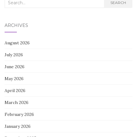
Search
SEARCH
for:
ARCHIVES
August 2026
July 2026
June 2026
May 2026
April 2026
March 2026
February 2026
January 2026