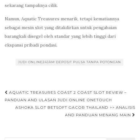
sekarang tampaknya cilik.
Namun, Aquatic Treasures menarik, tetapi kematiannya
sebagai mesin slot yang ditakdirkan untuk pengabaian
barangkali disegel oleh standar yang lebih tinggi dari
ekspansi pribadi pondasi.
JUDI ONLINE24JAM DEPOSIT PULSA TANPA POTONGAN
Post
AQUATIC TREASURES COAST 2 COAST SLOT REVIEW –
navigation
PANDUAN AND ULASAN JUDI ONLINE ONETOUCH
ASHOKA SLOT BETSOFT GACOR THAILAND >> ANALISIS
AND PANDUAN MENANG MAIN