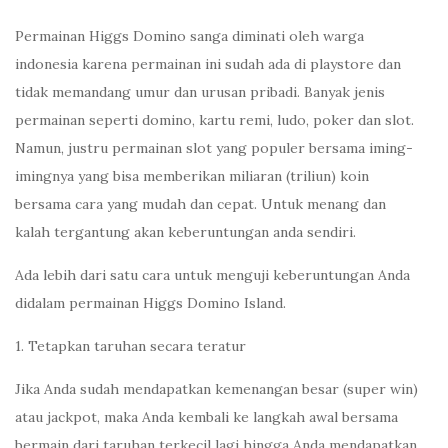
Permainan Higgs Domino sanga diminati oleh warga
indonesia karena permainan ini sudah ada di playstore dan
tidak memandang umur dan urusan pribadi. Banyak jenis
permainan seperti domino, kartu remi, ludo, poker dan slot.
Namun, justru permainan slot yang populer bersama iming-
imingnya yang bisa memberikan miliaran (triliun) koin
bersama cara yang mudah dan cepat. Untuk menang dan
kalah tergantung akan keberuntungan anda sendiri.
Ada lebih dari satu cara untuk menguji keberuntungan Anda
didalam permainan Higgs Domino Island.
1. Tetapkan taruhan secara teratur
Jika Anda sudah mendapatkan kemenangan besar (super win)
atau jackpot, maka Anda kembali ke langkah awal bersama
bermain dari taruhan terkecil lagi hingga Anda mendapatkan