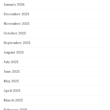
January 2026
December 2025
November 2025
October 2025
September 2025
August 2025
July 2025
June 2025
May 2025
April 2025
March 2025
February 2025