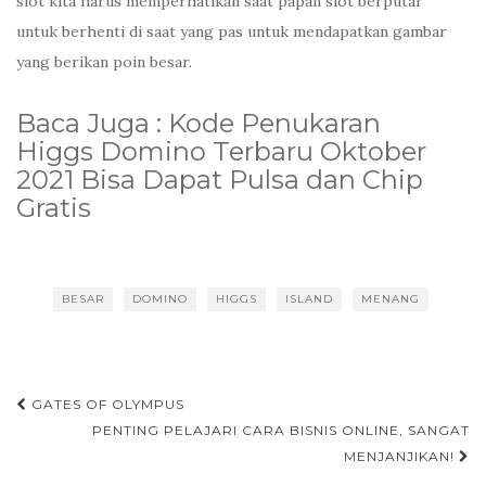
slot kita harus memperhatikan saat papan slot berputar
untuk berhenti di saat yang pas untuk mendapatkan gambar
yang berikan poin besar.
Baca Juga : Kode Penukaran
Higgs Domino Terbaru Oktober
2021 Bisa Dapat Pulsa dan Chip
Gratis
BESAR
DOMINO
HIGGS
ISLAND
MENANG
Post
GATES OF OLYMPUS
navigation
PENTING PELAJARI CARA BISNIS ONLINE, SANGAT
MENJANJIKAN!