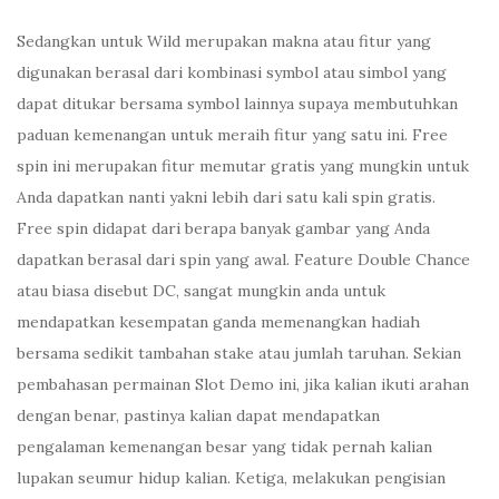
Sedangkan untuk Wild merupakan makna atau fitur yang
digunakan berasal dari kombinasi symbol atau simbol yang
dapat ditukar bersama symbol lainnya supaya membutuhkan
paduan kemenangan untuk meraih fitur yang satu ini. Free
spin ini merupakan fitur memutar gratis yang mungkin untuk
Anda dapatkan nanti yakni lebih dari satu kali spin gratis.
Free spin didapat dari berapa banyak gambar yang Anda
dapatkan berasal dari spin yang awal. Feature Double Chance
atau biasa disebut DC, sangat mungkin anda untuk
mendapatkan kesempatan ganda memenangkan hadiah
bersama sedikit tambahan stake atau jumlah taruhan. Sekian
pembahasan permainan Slot Demo ini, jika kalian ikuti arahan
dengan benar, pastinya kalian dapat mendapatkan
pengalaman kemenangan besar yang tidak pernah kalian
lupakan seumur hidup kalian. Ketiga, melakukan pengisian