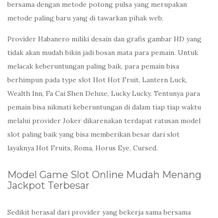
bersama dengan metode potong pulsa yang merupakan
metode paling baru yang di tawarkan pihak web.
Provider Habanero miliki desain dan grafis gambar HD yang
tidak akan mudah bikin jadi bosan mata para pemain. Untuk
melacak keberuntungan paling baik, para pemain bisa
berhimpun pada type slot Hot Hot Fruit, Lantern Luck,
Wealth Inn, Fa Cai Shen Deluxe, Lucky Lucky. Tentunya para
pemain bisa nikmati keberuntungan di dalam tiap tiap waktu
melalui provider Joker dikarenakan terdapat ratusan model
slot paling baik yang bisa memberikan besar dari slot
layaknya Hot Fruits, Roma, Horus Eye, Cursed.
Model Game Slot Online Mudah Menang
Jackpot Terbesar
Sedikit berasal dari provider yang bekerja sama bersama