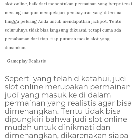
slot online, baik dari menentukan permainan yang berpotensi
menang maupun mempelajari pembayaran yang diterima
hingga peluang Anda untuk mendapatkan jackpot. Tentu
seluruhnya tidak bisa langsung dikuasai, tetapi cuma ada
pemahaman dari tiap-tiap putaran mesin slot yang
dimainkan.
-Gameplay Realistis
Seperti yang telah diketahui, judi
slot online merupakan permainan
judi yang masuk ke di dalam
permainan yang realistis agar bisa
dimenangkan. Tentu tidak bisa
dipungkiri bahwa judi slot online
mudah untuk dinikmati dan
dimenangkan, dikarenakan siapa