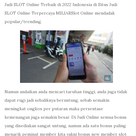
Judi SLOT Online Terbaik di 2022 Indonesia di Situs Judi
SLOT Online Terpercaya MILIARSlot Online mendadak
popular/trending.
Namun andaikan anda mencari taruhan tinggi, anda juga tidak
dapat rugi jadi sebaliknya beruntung, sebab semakin
meningkat ongkos per putaran maka persentase
kemenangan juga semakin besar. Di Judi Online semua bonus
yang disediakan sangat untung, namun ada satu bonus paling
menarik peminat member kita yakni bonus new member slot