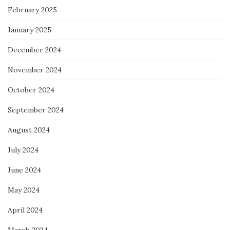
February 2025
January 2025
December 2024
November 2024
October 2024
September 2024
August 2024
July 2024
June 2024
May 2024
April 2024
March 2024