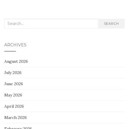
Search
SEARCH
for:
ARCHIVES
August 2026
July 2026
June 2026
May 2026
April 2026
March 2026
February 2026