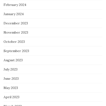
February 2024
January 2024
December 2023
November 2023
October 2023
September 2023
August 2023
July 2023
June 2023
May 2023
April 2023