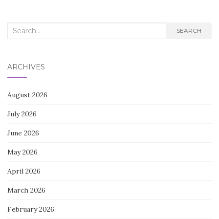
Search
SEARCH
for:
ARCHIVES
August 2026
July 2026
June 2026
May 2026
April 2026
March 2026
February 2026