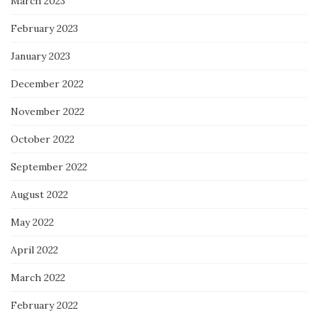
March 2023
February 2023
January 2023
December 2022
November 2022
October 2022
September 2022
August 2022
May 2022
April 2022
March 2022
February 2022