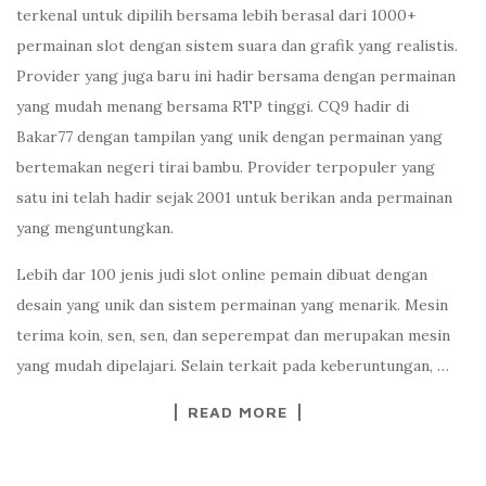
terkenal untuk dipilih bersama lebih berasal dari 1000+
permainan slot dengan sistem suara dan grafik yang realistis.
Provider yang juga baru ini hadir bersama dengan permainan
yang mudah menang bersama RTP tinggi. CQ9 hadir di
Bakar77 dengan tampilan yang unik dengan permainan yang
bertemakan negeri tirai bambu. Provider terpopuler yang
satu ini telah hadir sejak 2001 untuk berikan anda permainan
yang menguntungkan.
Lebih dar 100 jenis judi slot online pemain dibuat dengan
desain yang unik dan sistem permainan yang menarik. Mesin
terima koin, sen, sen, dan seperempat dan merupakan mesin
yang mudah dipelajari. Selain terkait pada keberuntungan, …
READ MORE