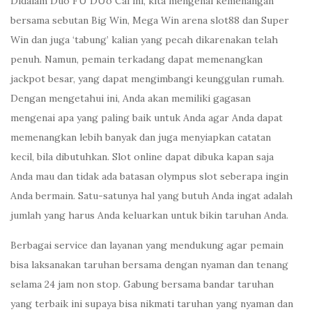
Didalam Duo FU DUo Cai ini, kita mengenal kemenangan
bersama sebutan Big Win, Mega Win arena slot88 dan Super
Win dan juga ‘tabung’ kalian yang pecah dikarenakan telah
penuh. Namun, pemain terkadang dapat memenangkan
jackpot besar, yang dapat mengimbangi keunggulan rumah.
Dengan mengetahui ini, Anda akan memiliki gagasan
mengenai apa yang paling baik untuk Anda agar Anda dapat
memenangkan lebih banyak dan juga menyiapkan catatan
kecil, bila dibutuhkan. Slot online dapat dibuka kapan saja
Anda mau dan tidak ada batasan olympus slot seberapa ingin
Anda bermain. Satu-satunya hal yang butuh Anda ingat adalah
jumlah yang harus Anda keluarkan untuk bikin taruhan Anda.
Berbagai service dan layanan yang mendukung agar pemain
bisa laksanakan taruhan bersama dengan nyaman dan tenang
selama 24 jam non stop. Gabung bersama bandar taruhan
yang terbaik ini supaya bisa nikmati taruhan yang nyaman dan