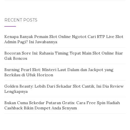
RECENT POSTS
Kenapa Banyak Pemain Slot Online Ngotot Cari RTP Live Slot
Admin Pagi? Ini Jawabannya
Bocoran Sore Ini: Rahasia Timing Tepat Main Slot Online Biar
Gak Boncos
Burning Pearl Slot: Misteri Laut Dalam dan Jackpot yang
Berkilau di Ufuk Horizon
Golden Beauty: Lebih Dari Sekadar Slot Cantik, Ini Dia Review
Lengkapnya
Bukan Cuma Sekedar Putaran Gratis: Cara Free Spin Hadiah
Cashback Bikin Dompet Anda Senyum