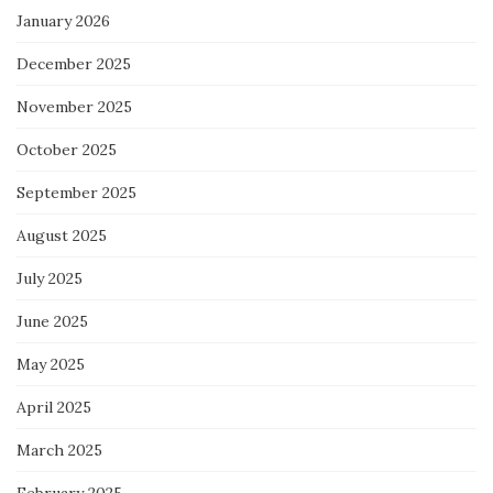
January 2026
December 2025
November 2025
October 2025
September 2025
August 2025
July 2025
June 2025
May 2025
April 2025
March 2025