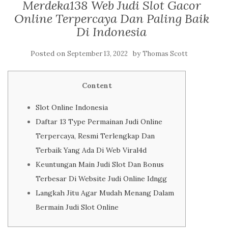
Merdeka138 Web Judi Slot Gacor
Online Terpercaya Dan Paling Baik
Di Indonesia
Posted on
by
September 13, 2022
Thomas Scott
Content
Slot Online Indonesia
Daftar 13 Type Permainan Judi Online
Terpercaya, Resmi Terlengkap Dan
Terbaik Yang Ada Di Web Viral4d
Keuntungan Main Judi Slot Dan Bonus
Terbesar Di Website Judi Online Idngg
Langkah Jitu Agar Mudah Menang Dalam
Bermain Judi Slot Online