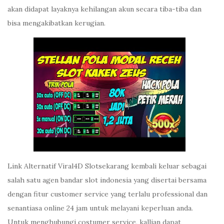
akan didapat layaknya kehilangan akun secara tiba-tiba dan
bisa mengakibatkan kerugian.
Link Alternatif Viral4D Slotsekarang kembali keluar sebagai
salah satu agen bandar slot indonesia yang disertai bersama
dengan fitur customer service yang terlalu professional dan
senantiasa online 24 jam untuk melayani keperluan anda.
Untuk menghubungi costumer service, kallian dapat