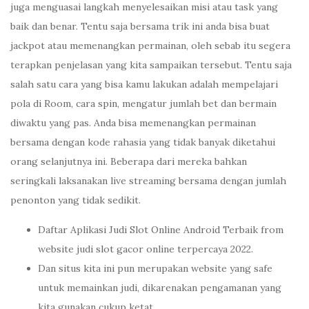
juga menguasai langkah menyelesaikan misi atau task yang
baik dan benar. Tentu saja bersama trik ini anda bisa buat
jackpot atau memenangkan permainan, oleh sebab itu segera
terapkan penjelasan yang kita sampaikan tersebut. Tentu saja
salah satu cara yang bisa kamu lakukan adalah mempelajari
pola di Room, cara spin, mengatur jumlah bet dan bermain
diwaktu yang pas. Anda bisa memenangkan permainan
bersama dengan kode rahasia yang tidak banyak diketahui
orang selanjutnya ini. Beberapa dari mereka bahkan
seringkali laksanakan live streaming bersama dengan jumlah
penonton yang tidak sedikit.
Daftar Aplikasi Judi Slot Online Android Terbaik from
website judi slot gacor online terpercaya 2022.
Dan situs kita ini pun merupakan website yang safe
untuk memainkan judi, dikarenakan pengamanan yang
kita gunakan cukup ketat.