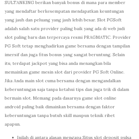
SULTANKING berikan banyak bonus di mana para member
yang mendaftar berkesempatan mendapatkan keuntungan
yang jauh dan peluang yang jauh lebih besar. Slot PGSoft
adalah salah satu provider paling baik yang ada di web judi
slot paling baru dan terpercaya resmi PRAGMATIC. Provider
PG Soft tetap menghadirkan game bersama dengan tampilan
imersif dan juga fitus bonus yang sangat beruntung. Selain
itu, terdapat jackpot yang bisa anda menangkan bila
memainkan game mesin slot dari provider PG Soft Online.
Jika Anda main slot cuma bersama dengan mengandalkan
keberuntungan saja tanpa ketahui tips dan juga trik di dalam
bermain slot. Memang pada dasarnya game slot online
android paling baik dimainkan bersama dengan faktor
keberuntungan tanpa butuh skill maupun teknik ribet
apapun.
Inilah di antara alasan mengapa Situs slot deposit pulsa