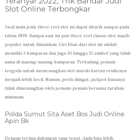
Teranyar 2022, Trik Bandar Judi
Slot Online Terbongkar
Awal mula jenis three reel slot ini dapat ditarik sampai pada
tahun 1899. Sampai saat ini pun three reel classic slot masih
populer untuk dimainkan. Ciri khas dari slot ini adalah
memiliki 3 kumparan dan juga 10 hingga 32 simbol yang tidak
sama di masing-masing kumparan. Terkadang pemain
tergoda untuk memenangkan slot murah karena resikonya
menjadi lebih kecil. Namun, perlu diingat, jackpot biasanya
tidak dimenangkan oleh pemain-pemain bersama taruhan
minimum.
Polda Sumut Sita Aset Bos Judi Online
Apin Bk
Dengan terima dukungan yang tepat, Anda bisa lebih