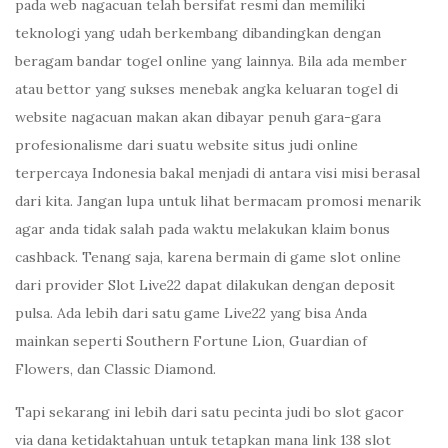
pada web nagacuan telah bersifat resmi dan memiliki
teknologi yang udah berkembang dibandingkan dengan
beragam bandar togel online yang lainnya. Bila ada member
atau bettor yang sukses menebak angka keluaran togel di
website nagacuan makan akan dibayar penuh gara-gara
profesionalisme dari suatu website situs judi online
terpercaya Indonesia bakal menjadi di antara visi misi berasal
dari kita. Jangan lupa untuk lihat bermacam promosi menarik
agar anda tidak salah pada waktu melakukan klaim bonus
cashback. Tenang saja, karena bermain di game slot online
dari provider Slot Live22 dapat dilakukan dengan deposit
pulsa. Ada lebih dari satu game Live22 yang bisa Anda
mainkan seperti Southern Fortune Lion, Guardian of
Flowers, dan Classic Diamond.
Tapi sekarang ini lebih dari satu pecinta judi bo slot gacor
via dana ketidaktahuan untuk tetapkan mana link 138 slot