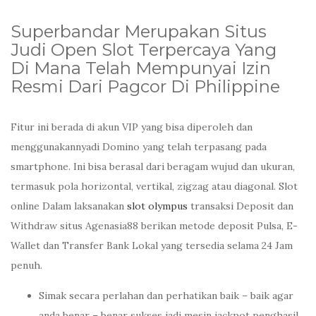
Superbandar Merupakan Situs
Judi Open Slot Terpercaya Yang
Di Mana Telah Mempunyai Izin
Resmi Dari Pagcor Di Philippine
Fitur ini berada di akun VIP yang bisa diperoleh dan
menggunakannyadi Domino yang telah terpasang pada
smartphone. Ini bisa berasal dari beragam wujud dan ukuran,
termasuk pola horizontal, vertikal, zigzag atau diagonal. Slot
online Dalam laksanakan
slot olympus
transaksi Deposit dan
Withdraw situs Agenasia88 berikan metode deposit Pulsa, E-
Wallet dan Transfer Bank Lokal yang tersedia selama 24 Jam
penuh.
Simak secara perlahan dan perhatikan baik – baik agar
anda benar – benar sukses jadi mesin jackpot penghasil