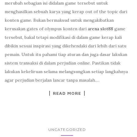
merubah sebagian isi didalam game tersebut untuk
menghasilkan sebuah karya yang kerap out of the topic dari
konten game. Bukan bermaksud untuk mengakibatkan
kerusakan gates of olympus konten dari
arena slot88
game
tersebut, bakal tetapi modifikasi di dalam game kerap kali
dibikin sesuai inspirasi yang dikehendaki dari lebih dari satu
pemain. Untuk itu pahami tiap aturan dan juga dasar lakukan
sistem transaksi di dalam perjudian online. Pastikan tidak
lakukan kekeliruan selama melangsungkan setiap langkahnya
agar perjudian berjalan lancar tanpa masalah.…
READ MORE
UNCATEGORIZED