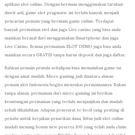
aplikasi slot online. Dengan bermain menggunakan taruhan
duwit asli, game slot pragmatic ini terlalu banyak menjadi
pencarian pemain yang bermain game online. Terdapat
banyak permainan slot dan juga Live casino yang bisa anda
mainkan berasal dari menggunakan Smartphone dan juga
Live Casino. Semua permainan SLOT DEMO juga bisa anda
mainkan secara GRATIS tanpa harus deposit dan juga daftar.
Bahkan pemain pemula sekalipun bisa memainkan game ini
dengan amat mudah. Micro gaming jadi diantara alasan
pemain slot Indonesia begitu menyukai permainannya. Bukan
tanpa alasan, permainan dari micro gaming ini berikan
keuntungan permainan yang terlalu menjanjikan dan mudah
sekali dikalahkan. Adapun prasyarat to kecil yang penting di
penuhi untuk kerjakan penarikan dana, Situs judi slot online
mudah menang bonus new peserta 100 yang telah anda claim