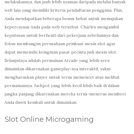
melakukannya, dan jauh lebih nyaman daripada melalui banyak
web lain yang memiliki kriteria pendaftaran pengguna. Plus,
Anda mendapatkan beberapa bonus hebat untuk memajukan
kepercayaan Anda pada web tersebut. Charles mengambil
keputusan untuk berhenti dari pekerjaan sebelumnya dan
fokus membangun perusahaan pembuat mesin slot agar
dapat memenuhi keinginan pasar pecinta judi mesin slot.
Selanjutnya adalah permainan Arcade yang lebih seru
dimainkan dikarenakan gameplay-nya interaktif, yakni
mengharuskan player untuk terus memencet atau melihat
permainannya. Jackpot yang lebih kecil lebih baik di dalam
jangka panjang dikarenakan mereka terus-menerus memberi
Anda duwit kembali untuk dimainkan.
Slot Online Microgaming