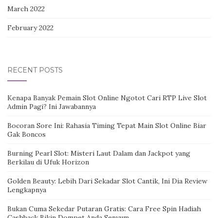
March 2022
February 2022
RECENT POSTS
Kenapa Banyak Pemain Slot Online Ngotot Cari RTP Live Slot
Admin Pagi? Ini Jawabannya
Bocoran Sore Ini: Rahasia Timing Tepat Main Slot Online Biar
Gak Boncos
Burning Pearl Slot: Misteri Laut Dalam dan Jackpot yang
Berkilau di Ufuk Horizon
Golden Beauty: Lebih Dari Sekadar Slot Cantik, Ini Dia Review
Lengkapnya
Bukan Cuma Sekedar Putaran Gratis: Cara Free Spin Hadiah
Cashback Bikin Dompet Anda Senyum