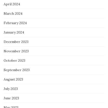
April 2024
March 2024
February 2024
January 2024
December 2023
November 2023
October 2023
September 2023
August 2023
July 2023
June 2023
May 2023