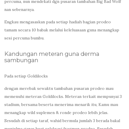
percuma, nun mendekati dgn pusaran tambahan Big Bad Wolf
nan sebenarnya.
Engkau mengasaskan pada setiap hadiah bagian prodeo
tamam secara 10 babak melalui keleluasaan guna menangkap
sesi percuma bumbu.
Kandungan meteran guna derma
sambungan
Pada setiap Goldilocks
dengan merebak sewaktu tambahan pusaran prodeo mau
memenuhi meteran Goldilocks. Meteran terkait mempunyai 3
stadium, bersama beserta menerima menarik itu, Kamu mau
menangkap wild suplemen & ronde prodeo lebih jelas.
Sesudah di setiap taraf, wahid bermula jumlah 3 berada bakal
menjelma ganas buat relaksasi fragmen prodeo. Sesudah