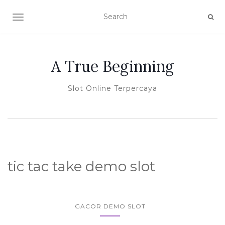
TOGGLE NAVIGATION
A True Beginning
Slot Online Terpercaya
tic tac take demo slot
GACOR DEMO SLOT