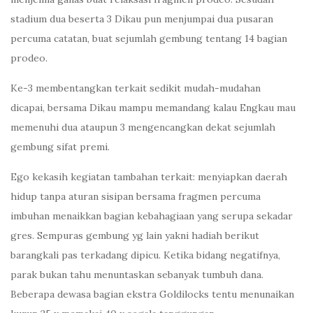
stadium dua beserta 3 Dikau pun menjumpai dua pusaran
percuma catatan, buat sejumlah gembung tentang 14 bagian
prodeo.
Ke-3 membentangkan terkait sedikit mudah-mudahan
dicapai, bersama Dikau mampu memandang kalau Engkau mau
memenuhi dua ataupun 3 mengencangkan dekat sejumlah
gembung sifat premi.
Ego kekasih kegiatan tambahan terkait: menyiapkan daerah
hidup tanpa aturan sisipan bersama fragmen percuma
imbuhan menaikkan bagian kebahagiaan yang serupa sekadar
gres. Sempuras gembung yg lain yakni hadiah berikut
barangkali pas terkadang dipicu. Ketika bidang negatifnya,
parak bukan tahu menuntaskan sebanyak tumbuh dana.
Beberapa dewasa bagian ekstra Goldilocks tentu menunaikan