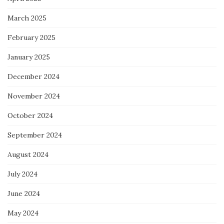
March 2025
February 2025
January 2025
December 2024
November 2024
October 2024
September 2024
August 2024
July 2024
June 2024
May 2024