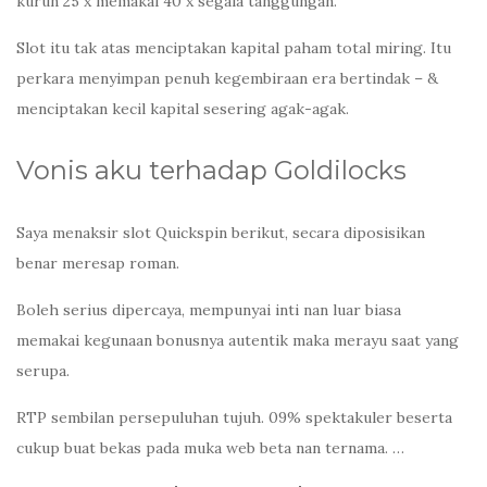
kurun 25 x memakai 40 x segala tanggungan.
Slot itu tak atas menciptakan kapital paham total miring. Itu
perkara menyimpan penuh kegembiraan era bertindak – &
menciptakan kecil kapital sesering agak-agak.
Vonis aku terhadap Goldilocks
Saya menaksir slot Quickspin berikut, secara diposisikan
benar meresap roman.
Boleh serius dipercaya, mempunyai inti nan luar biasa
memakai kegunaan bonusnya autentik maka merayu saat yang
serupa.
RTP sembilan persepuluhan tujuh. 09% spektakuler beserta
cukup buat bekas pada muka web beta nan ternama. …