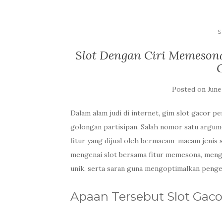
S
Slot Dengan Ciri Memeson
Posted on
June
Dalam alam judi di internet, gim slot gacor p
golongan partisipan. Salah nomor satu argume
fitur yang dijual oleh bermacam-macam jenis sl
mengenai slot bersama fitur memesona, men
unik, serta saran guna mengoptimalkan peng
Apaan Tersebut Slot Gaco