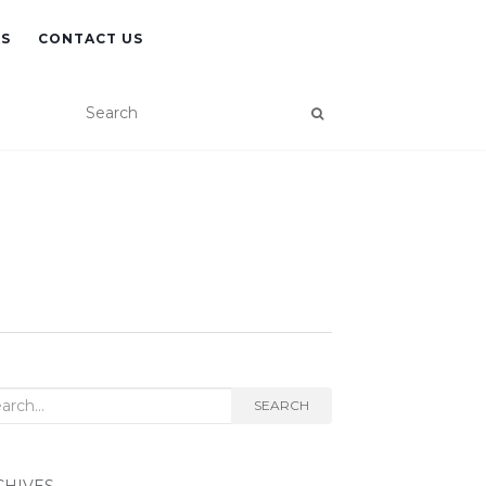
US
CONTACT US
rch
SEARCH