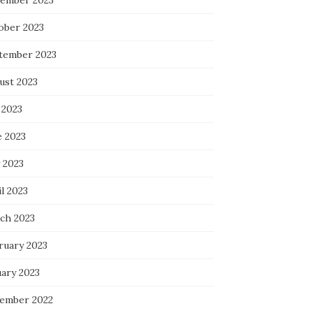
ember 2023
ober 2023
tember 2023
ust 2023
 2023
e 2023
 2023
l 2023
ch 2023
ruary 2023
uary 2023
ember 2022