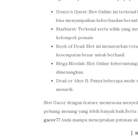
Gonzo’s Quest: Slot Online ini terkenal 
bisa menyampaikan keberhasilan berunt
Starburst: Terkenal serta wilds yang mel
kelompok pemain.
Book of Dead: Slot ini menawarkan rot
kesempatan besar untuk berhasil.
Mega Moolah: Slot Online keberuntungan
dimenangkan.
Dead or Alive II: Punya beberapa mode r
menarik.
Slot Gacor dengan feature memesona menyedia
peluang menang yang lebih banyak baik.Sert
gacor77
Anda mampu menciptakan putusan akhi