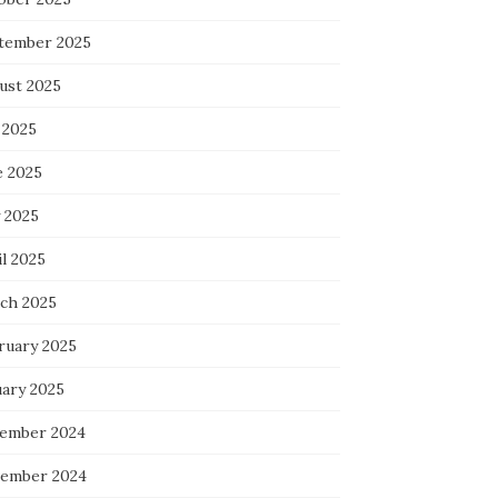
tember 2025
ust 2025
 2025
e 2025
 2025
l 2025
ch 2025
ruary 2025
uary 2025
ember 2024
ember 2024