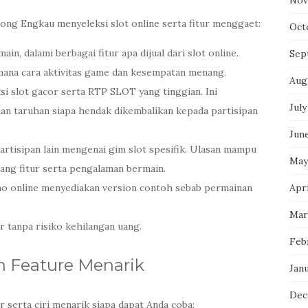
Nov
long Engkau menyeleksi slot online serta fitur menggaet:
Oct
in, dalami berbagai fitur apa dijual dari slot online.
Sep
ana cara aktivitas game dan kesempatan menang.
Aug
si slot gacor serta RTP SLOT yang tinggian. Ini
July
an taruhan siapa hendak dikembalikan kepada partisipan
Jun
rtisipan lain mengenai gim slot spesifik. Ulasan mampu
May
ang fitur serta pengalaman bermain.
ino online menyediakan version contoh sebab permainan
Apri
Mar
ur tanpa risiko kehilangan uang.
Feb
n Feature Menarik
Jan
Dec
 serta ciri menarik siapa dapat Anda coba: