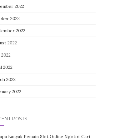
ember 2022
ober 2022
tember 2022
ust 2022
 2022
l 2022
ch 2022
ruary 2022
CENT POSTS
apa Banyak Pemain Slot Online Ngotot Cari