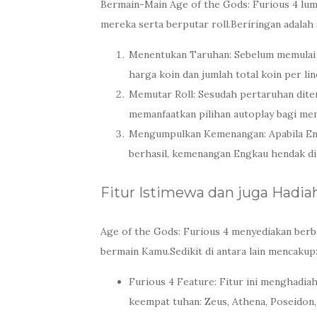
Bermain-Main Age of the Gods: Furious 4 lu
mereka serta berputar roll.Beriringan adalah 
Menentukan Taruhan: Sebelum memulai 
harga koin dan jumlah total koin per li
Memutar Roll: Sesudah pertaruhan diten
memanfaatkan pilihan autoplay bagi me
Mengumpulkan Kemenangan: Apabila En
berhasil, kemenangan Engkau hendak di
Fitur Istimewa dan juga Hadia
Age of the Gods: Furious 4 menyediakan berb
bermain Kamu.Sedikit di antara lain mencakup
Furious 4 Feature: Fitur ini menghadi
keempat tuhan: Zeus, Athena, Poseidon,