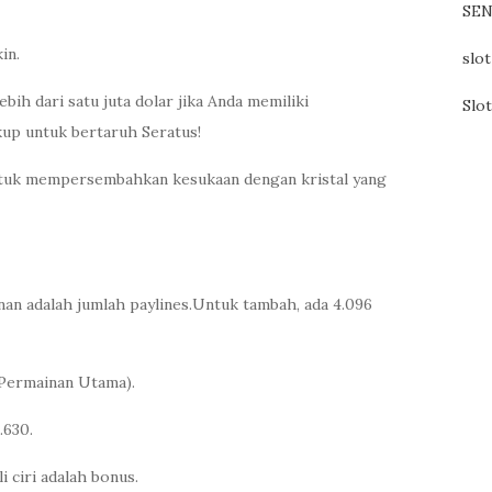
SEN
in.
slot
ebih dari satu juta dolar jika Anda memiliki
Slot
kup untuk bertaruh Seratus!
ntuk mempersembahkan kesukaan dengan kristal yang
n adalah jumlah paylines.Untuk tambah, ada 4.096
 (Permainan Utama).
.630.
 ciri adalah bonus.