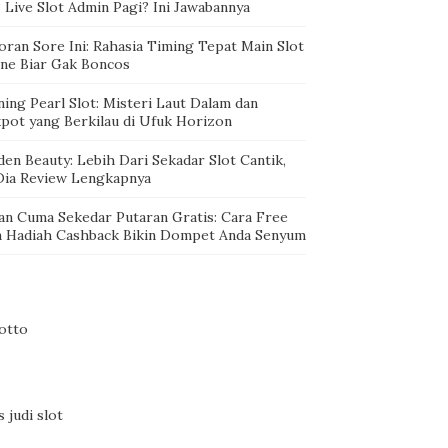
 Live Slot Admin Pagi? Ini Jawabannya
oran Sore Ini: Rahasia Timing Tepat Main Slot
ine Biar Gak Boncos
ing Pearl Slot: Misteri Laut Dalam dan
kpot yang Berkilau di Ufuk Horizon
en Beauty: Lebih Dari Sekadar Slot Cantik,
 Dia Review Lengkapnya
an Cuma Sekedar Putaran Gratis: Cara Free
n Hadiah Cashback Bikin Dompet Anda Senyum
lotto
s judi slot