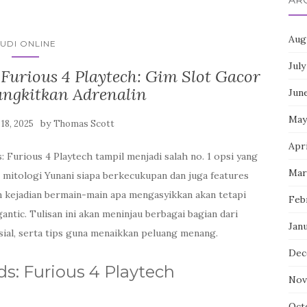
AR
Aug
JUDI ONLINE
July
 Furious 4 Playtech: Gim Slot Gacor
ngkitkan Adrenalin
Jun
May
by
 18, 2025
Thomas Scott
Apri
 Furious 4 Playtech tampil menjadi salah no. 1 opsi yang
Mar
 mitologi Yunani siapa berkecukupan dan juga features
n kejadian bermain-main apa mengasyikkan akan tetapi
Feb
tic. Tulisan ini akan meninjau berbagai bagian dari
Jan
sial, serta tips guna menaikkan peluang menang.
Dec
s: Furious 4 Playtech
Nov
Oct