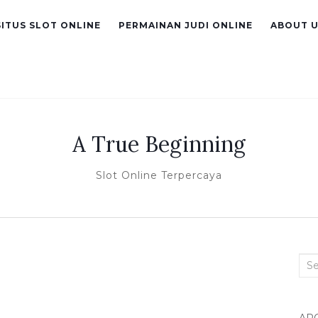
SITUS SLOT ONLINE
PERMAINAN JUDI ONLINE
ABOUT 
A True Beginning
Slot Online Terpercaya
Sea
for: