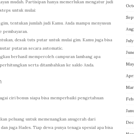
mayan mudah. Partisipan hanya memerlukan mengatur judi
Oct
steps untuk mulai:
Sep
gim, tentukan jumlah judi Kamu. Anda mampu menyusun
Aug
ne pembayaran.
tukan, desak tuts putar untuk mulai gim. Kamu juga bisa
July
mutar putaran secara automatic.
Jun
gkau berhasil memperoleh campuran lambang apa
May
perhitungkan serta ditambahkan ke saldo Anda.
Apri
h
Mar
agai ciri bonus siapa bisa memperbaiki pengetahuan
Feb
:
Jan
ahkan peluang untuk memenangkan anugerah dari
Dec
 dan juga Hades. Tiap dewa punya tenaga spesial apa bisa