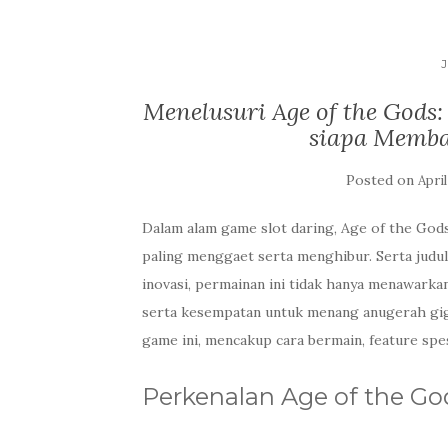
Menelusuri Age of the Gods:
siapa Memba
Posted on
April
Dalam alam game slot daring, Age of the Gods:
paling menggaet serta menghibur. Serta judul
inovasi, permainan ini tidak hanya menawarka
serta kesempatan untuk menang anugerah gigan
game ini, mencakup cara bermain, feature spe
Perkenalan Age of the God