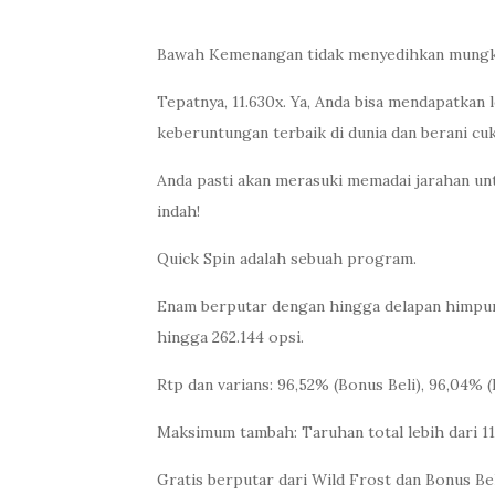
Bawah Kemenangan tidak menyedihkan mungk
Tepatnya, 11.630x. Ya, Anda bisa mendapatkan l
keberuntungan terbaik di dunia dan berani cu
Anda pasti akan merasuki memadai jarahan u
indah!
Quick Spin adalah sebuah program.
Enam berputar dengan hingga delapan himpuna
hingga 262.144 opsi.
Rtp dan varians: 96,52% (Bonus Beli), 96,04%
Maksimum tambah: Taruhan total lebih dari 11
Gratis berputar dari Wild Frost dan Bonus Beli