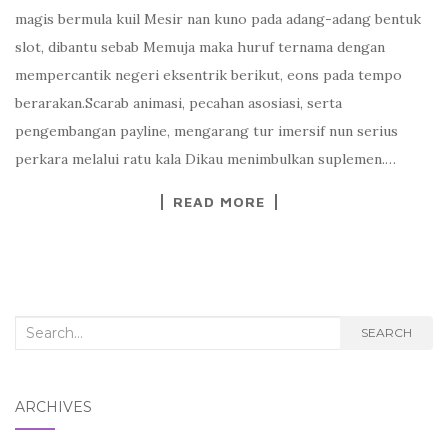
magis bermula kuil Mesir nan kuno pada adang-adang bentuk
slot, dibantu sebab Memuja maka huruf ternama dengan
mempercantik negeri eksentrik berikut, eons pada tempo
berarakan.Scarab animasi, pecahan asosiasi, serta
pengembangan payline, mengarang tur imersif nun serius
perkara melalui ratu kala Dikau menimbulkan suplemen.…
READ MORE
Search
SEARCH
for:
ARCHIVES