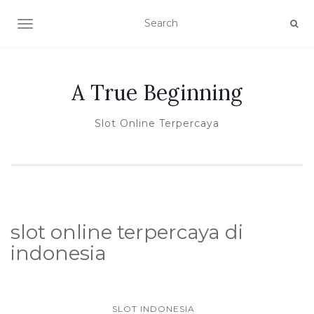
TOGGLE NAVIGATION
A True Beginning
Slot Online Terpercaya
slot online terpercaya di
indonesia
SLOT INDONESIA