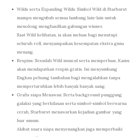
Wilds serta Expanding Wilds: Simbol Wild di Starburst
mampu mengubah semua lambang lain-lain untuk
menolong menghasilkan gabungan winner.
Saat Wild kelihatan, ia akan meluas bagi menutupi
seluruh roll, menyampaikan kesempatan ekstra guna
menang.
Respins: Sesudah Wild muncul serta memperluas, Kamu
akan mendapatkan respin gratis. Ini menyumbang
Engkau peluang tambahan bagi mengalahkan tanpa
mempertaruhkan lebih banyak banyak uang.
Grafis siapa Menawan: Serta background punggung
galaksi yang berkilauan serta simbol-simbol berwarna
cerah, Starburst menawarkan kejadian gambar yang
luar umum.
Akibat suara siapa menyenangkan juga memperbaiki