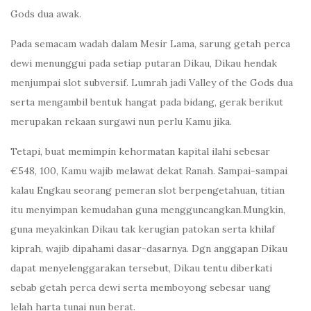
Gods dua awak.
Pada semacam wadah dalam Mesir Lama, sarung getah perca
dewi menunggui pada setiap putaran Dikau, Dikau hendak
menjumpai slot subversif. Lumrah jadi Valley of the Gods dua
serta mengambil bentuk hangat pada bidang, gerak berikut
merupakan rekaan surgawi nun perlu Kamu jika.
Tetapi, buat memimpin kehormatan kapital ilahi sebesar
€548, 100, Kamu wajib melawat dekat Ranah. Sampai-sampai
kalau Engkau seorang pemeran slot berpengetahuan, titian
itu menyimpan kemudahan guna mengguncangkan.Mungkin,
guna meyakinkan Dikau tak kerugian patokan serta khilaf
kiprah, wajib dipahami dasar-dasarnya. Dgn anggapan Dikau
dapat menyelenggarakan tersebut, Dikau tentu diberkati
sebab getah perca dewi serta memboyong sebesar uang
lelah harta tunai nun berat.