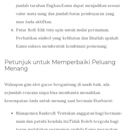
jumlah taruhan Engkau.Kamu dapat menjadikan sesuai
value mata uang dan jumlah batas pembayaran yang
mau Anda aktifkan.
Putar Roll: Klik tuts spin untuk mulai permainan.
Perhatikan simbol yang kelihatan dan lihatlah apakah
Kamu sukses membentuk kombinasi pemenang.
Petunjuk untuk Memperbaiki Peluang
Menang
Walaupun gim slot gacor bergantung di nasib baik, ada
sejumlah rencana siapa bisa membantu menaikkan
kesempatan Anda untuk menang saat bermain Starburst:
Manajemen Bankroll: Tentukan anggaran bagi bermain-
main dan patuhi kendala itu.Tidak Boleh tergoda bagi
terus melakukan permainan apabila Kamu merasakan