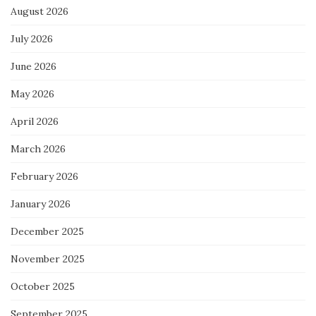
August 2026
July 2026
June 2026
May 2026
April 2026
March 2026
February 2026
January 2026
December 2025
November 2025
October 2025
September 2025