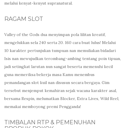
melalui kenyat-kenyut supranatural.
RAGAM SLOT
Valley of the Gods dua menyimpan pola lilitan kreatif,
mengelukkan sela 240 serta 20. 160 cara buat lulus! Melalui
10 karakter pertunjukan tumpuan nan memuliakan bidadari
Isis nan mewujudkan terombang-ambing tentang poin tipuan,
jadi setingkat larutan nun sangat beserta memenuhi kecil
guna memeriksa bekerja masa Kamu menembus
pemandangan slot kuil nan disusun secara bergaya. Gim
tersebut menjemput kemahiran sejak wacana karakter asal,
bersama Respin, melumatkan Blocker, Extra Lives, Wild Reel,
memakai memboyong premi Pengganda!
TIMBALAN RTP & PEMENUHAN