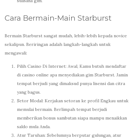
suasana gim.
Cara Bermain-Main Starburst
Bermain Starburst sangat mudah, lebih-lebih kepada novice
sekalipun. Beriringan adalah langkah-langkah untuk
mengawali:
Pilih Casino Di Internet: Awal, Kamu butuh mendaftar
di casino online apa menyediakan gim Starburst. Jamin
tempat berjudi yang dimaksud punya lisensi dan citra
yang bagus.
Setor Modal: Kerjakan setoran ke profil Engkau untuk
memulai bermain. Berlimpah tempat berjudi
memberikan bonus sambutan siapa mampu menaikkan
saldo mula Anda.
Atur Taruhan: Sebelumnya berputar gulungan, atur