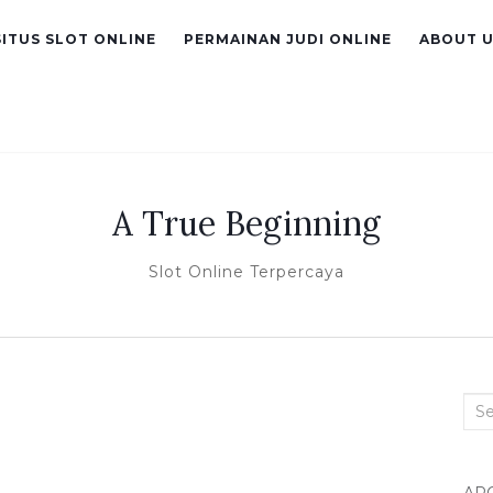
SITUS SLOT ONLINE
PERMAINAN JUDI ONLINE
ABOUT 
A True Beginning
Slot Online Terpercaya
Sea
for: