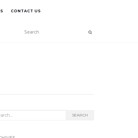
US
CONTACT US
rch
SEARCH