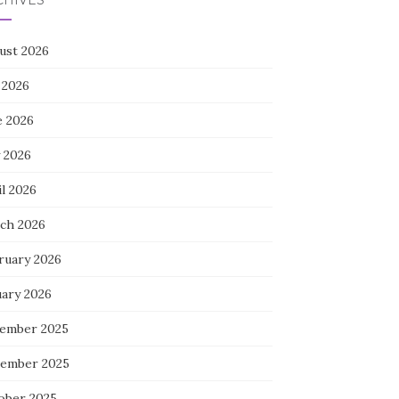
CHIVES
ust 2026
 2026
e 2026
 2026
l 2026
ch 2026
ruary 2026
uary 2026
ember 2025
ember 2025
ober 2025