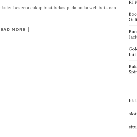
RTP
akuler beserta cukup buat bekas pada muka web beta nan
Boc
Onl
READ MORE
Burn
Jac
Gold
Ini
Buk
Spi
hk 
slot
situ