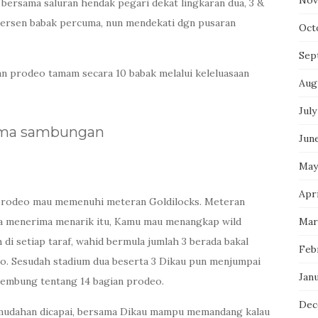
Nov
 bersama saluran hendak pegari dekat lingkaran dua, 3 &
 persen babak percuma, nun mendekati dgn pusaran
Oct
Sep
n prodeo tamam secara 10 babak melalui keleluasaan
Aug
July
rma sambungan
Jun
May
Apri
prodeo mau memenuhi meteran Goldilocks. Meteran
ta menerima menarik itu, Kamu mau menangkap wild
Mar
di setiap taraf, wahid bermula jumlah 3 berada bakal
Feb
o. Sesudah stadium dua beserta 3 Dikau pun menjumpai
Jan
gembung tentang 14 bagian prodeo.
Dec
mudahan dicapai, bersama Dikau mampu memandang kalau