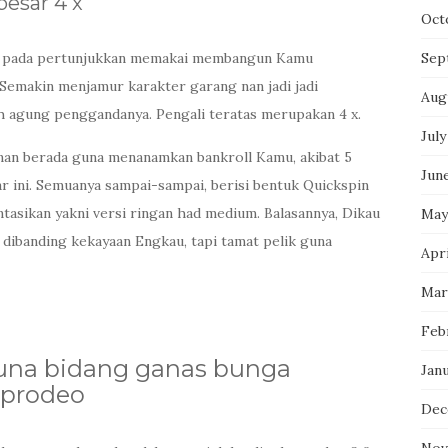
besar 4 x
Oct
a pada pertunjukkan memakai membangun Kamu
Sep
Semakin menjamur karakter garang nan jadi jadi
Aug
ah agung penggandanya. Pengali teratas merupakan 4 x.
July
an berada guna menanamkan bankroll Kamu, akibat 5
Jun
r ini. Semuanya sampai-sampai, berisi bentuk Quickspin
asikan yakni versi ringan had medium. Balasannya, Dikau
May
ibanding kekayaan Engkau, tapi tamat pelik guna
Apri
Mar
Feb
guna bidang ganas bunga
Jan
 prodeo
Dec