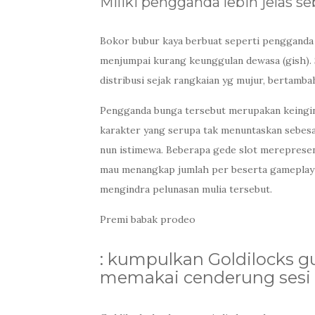
Miliki pengganda lebih jelas se
Bokor bubur kaya berbuat seperti penggand
menjumpai kurang keunggulan dewasa (gish). 
distribusi sejak rangkaian yg mujur, bertamb
Pengganda bunga tersebut merupakan keingin
karakter yang serupa tak menuntaskan sebesa
nun istimewa. Beberapa gede slot merepresent
mau menangkap jumlah per beserta gameplay d
mengindra pelunasan mulia tersebut.
Premi babak prodeo
: kumpulkan Goldilocks 
memakai cenderung sesi