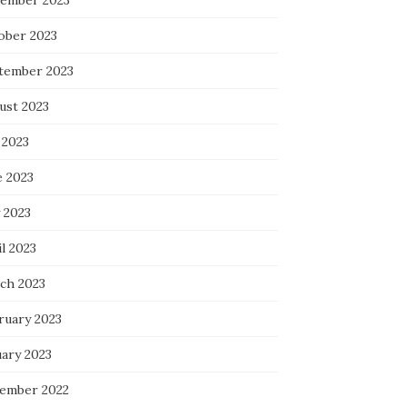
ember 2023
ober 2023
tember 2023
ust 2023
 2023
e 2023
 2023
l 2023
ch 2023
ruary 2023
uary 2023
ember 2022