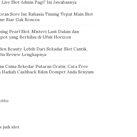
 Live Slot Admin Pagi? Ini Jawabannya
oran Sore Ini: Rahasia Timing Tepat Main Slot
ine Biar Gak Boncos
ing Pearl Slot: Misteri Laut Dalam dan
kpot yang Berkilau di Ufuk Horizon
en Beauty: Lebih Dari Sekadar Slot Cantik,
 Dia Review Lengkapnya
an Cuma Sekedar Putaran Gratis: Cara Free
n Hadiah Cashback Bikin Dompet Anda Senyum
lotto
s judi slot