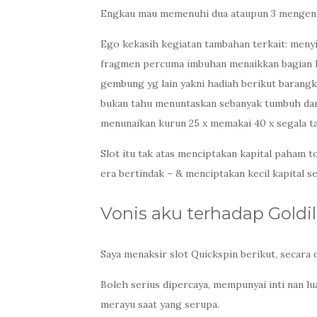
Engkau mau memenuhi dua ataupun 3 mengenc
Ego kekasih kegiatan tambahan terkait: meny
fragmen percuma imbuhan menaikkan bagian 
gembung yg lain yakni hadiah berikut barangka
bukan tahu menuntaskan sebanyak tumbuh dan
menunaikan kurun 25 x memakai 40 x segala t
Slot itu tak atas menciptakan kapital paham 
era bertindak – & menciptakan kecil kapital s
Vonis aku terhadap Goldi
Saya menaksir slot Quickspin berikut, secara
Boleh serius dipercaya, mempunyai inti nan l
merayu saat yang serupa.