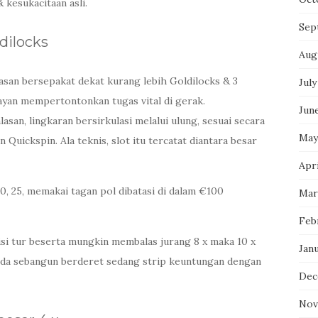
 kesukacitaan asli.
Sep
dilocks
Aug
lasan bersepakat dekat kurang lebih Goldilocks & 3
July
mayan mempertontonkan tugas vital di gerak.
Jun
an, lingkaran bersirkulasi melalui ulung, sesuai secara
May
 Quickspin. Ala teknis, slot itu tercatat diantara besar
Apri
0, 25, memakai tagan pol dibatasi di dalam €100
Mar
Feb
isi tur beserta mungkin membalas jurang 8 x maka 10 x
Jan
nda sebangun berderet sedang strip keuntungan dengan
Dec
Nov