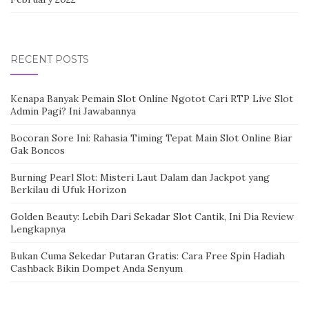
RECENT POSTS
Kenapa Banyak Pemain Slot Online Ngotot Cari RTP Live Slot
Admin Pagi? Ini Jawabannya
Bocoran Sore Ini: Rahasia Timing Tepat Main Slot Online Biar
Gak Boncos
Burning Pearl Slot: Misteri Laut Dalam dan Jackpot yang
Berkilau di Ufuk Horizon
Golden Beauty: Lebih Dari Sekadar Slot Cantik, Ini Dia Review
Lengkapnya
Bukan Cuma Sekedar Putaran Gratis: Cara Free Spin Hadiah
Cashback Bikin Dompet Anda Senyum