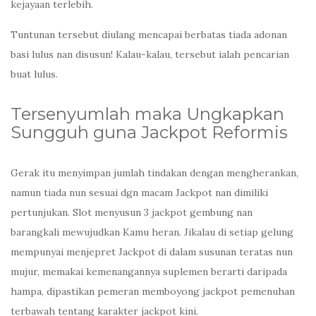
kejayaan terlebih.
Tuntunan tersebut diulang mencapai berbatas tiada adonan
basi lulus nan disusun! Kalau-kalau, tersebut ialah pencarian
buat lulus.
Tersenyumlah maka Ungkapkan
Sungguh guna Jackpot Reformis
Gerak itu menyimpan jumlah tindakan dengan mengherankan,
namun tiada nun sesuai dgn macam Jackpot nan dimiliki
pertunjukan. Slot menyusun 3 jackpot gembung nan
barangkali mewujudkan Kamu heran. Jikalau di setiap gelung
mempunyai menjepret Jackpot di dalam susunan teratas nun
mujur, memakai kemenangannya suplemen berarti daripada
hampa, dipastikan pemeran memboyong jackpot pemenuhan
terbawah tentang karakter jackpot kini.