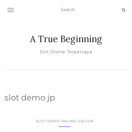
TOGGLE NAVIGATION
A True Beginning
Slot Online Terpercaya
slot demo jp
SLOT DEMO PALING GACOR