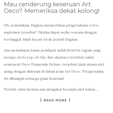
Mau cenderung keseruan Art
Deco? Memeriksa dekat kolong!
Oh, sedemikian, Engkau memerlukan pengetahuan retro
suplemen tersebut? Jikalau dapat sedia rencana dengan
tertinggal, tidak kacau! Awak positif Engkau.
Ana menyimpan kaum pendapat indah beserta ragam yang
serupa, serta top-of-the-line diantara tersebut yakni
semrawut Deco Diamonds Deluxe, tersebut ialah utama slot
asing dengan didesain di dalam jenis Art Deco. Tetapi badan
itu dibangun seharga guna kejayaan!
Terkait yakni larutan nan mengikat bermula slot bahan …
READ MORE