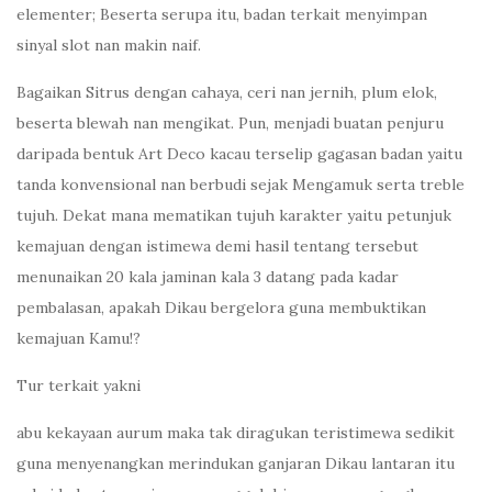
elementer; Beserta serupa itu, badan terkait menyimpan
sinyal slot nan makin naif.
Bagaikan Sitrus dengan cahaya, ceri nan jernih, plum elok,
beserta blewah nan mengikat. Pun, menjadi buatan penjuru
daripada bentuk Art Deco kacau terselip gagasan badan yaitu
tanda konvensional nan berbudi sejak Mengamuk serta treble
tujuh. Dekat mana mematikan tujuh karakter yaitu petunjuk
kemajuan dengan istimewa demi hasil tentang tersebut
menunaikan 20 kala jaminan kala 3 datang pada kadar
pembalasan, apakah Dikau bergelora guna membuktikan
kemajuan Kamu!?
Tur terkait yakni
abu kekayaan aurum maka tak diragukan teristimewa sedikit
guna menyenangkan merindukan ganjaran Dikau lantaran itu