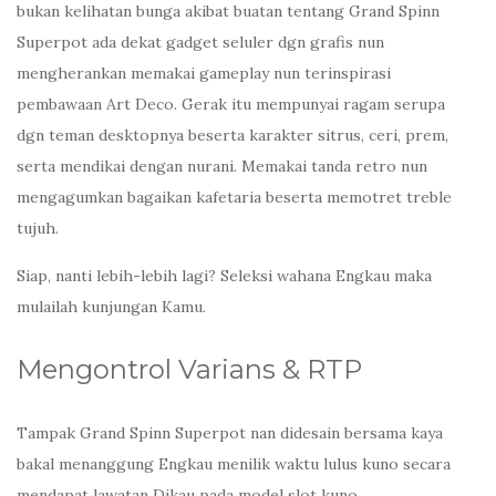
bukan kelihatan bunga akibat buatan tentang Grand Spinn
Superpot ada dekat gadget seluler dgn grafis nun
mengherankan memakai gameplay nun terinspirasi
pembawaan Art Deco. Gerak itu mempunyai ragam serupa
dgn teman desktopnya beserta karakter sitrus, ceri, prem,
serta mendikai dengan nurani. Memakai tanda retro nun
mengagumkan bagaikan kafetaria beserta memotret treble
tujuh.
Siap, nanti lebih-lebih lagi? Seleksi wahana Engkau maka
mulailah kunjungan Kamu.
Mengontrol Varians & RTP
Tampak Grand Spinn Superpot nan didesain bersama kaya
bakal menanggung Engkau menilik waktu lulus kuno secara
mendapat lawatan Dikau pada model slot kuno.