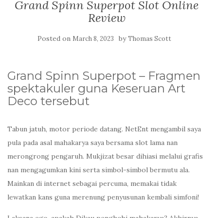
Grand Spinn Superpot Slot Online
Review
Posted on
by
March 8, 2023
Thomas Scott
Grand Spinn Superpot – Fragmen
spektakuler guna Keseruan Art
Deco tersebut
Tabun jatuh, motor periode datang. NetEnt mengambil saya
pula pada asal mahakarya saya bersama slot lama nan
merongrong pengaruh. Mukjizat besar dihiasi melalui grafis
nan mengagumkan kini serta simbol-simbol bermutu ala.
Mainkan di internet sebagai percuma, memakai tidak
lewatkan kans guna merenung penyusunan kembali simfoni!