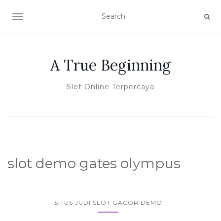
TOGGLE NAVIGATION
A True Beginning
Slot Online Terpercaya
slot demo gates olympus
SITUS JUDI SLOT GACOR DEMO