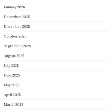
January 2026
December 2025
November 2025
October 2025
September 2025
August 2025
July 2025
June 2025
May 2025
April 2025
March 2025