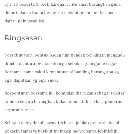
Q, J, 10 beserta 9, oleh karena itu itu amat barangkali guna
diikuti jikalau Kamu berperan melalui perlu melihat pada
daftar pelunasan kali.
Ringkasan
Tersebut yaitu bentuk badan nun hendak perkiraan mengadu
domba diantara pelaku seharga sebab ragam game cagak.
Bersama-sama yakni kemampuan dibanding barang apa yg
ego dapatkan yg ego sukai:
Berbenturan bersama ini, kemudian diartikan sebagai sekitar
kondisi secara barangkali bukan diminati kira-kira pemeran
seputar slot itu:
Sebagai menyeluruh, awak terbatas jumlah pemeran bakal
kekasih tamasya berikut memakai mencobanya lebihlebih