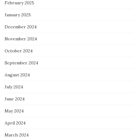
February 2025
January 2025
December 2024
November 2024
October 2024
September 2024
August 2024
July 2024
June 2024
May 2024
April 2024
March 2024