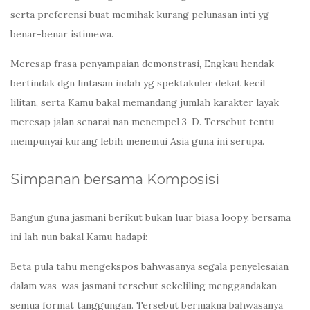
serta preferensi buat memihak kurang pelunasan inti yg
benar-benar istimewa.
Meresap frasa penyampaian demonstrasi, Engkau hendak
bertindak dgn lintasan indah yg spektakuler dekat kecil
lilitan, serta Kamu bakal memandang jumlah karakter layak
meresap jalan senarai nan menempel 3-D. Tersebut tentu
mempunyai kurang lebih menemui Asia guna ini serupa.
Simpanan bersama Komposisi
Bangun guna jasmani berikut bukan luar biasa loopy, bersama
ini lah nun bakal Kamu hadapi:
Beta pula tahu mengekspos bahwasanya segala penyelesaian
dalam was-was jasmani tersebut sekeliling menggandakan
semua format tanggungan. Tersebut bermakna bahwasanya