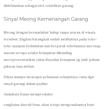
didefinisikan sebagai slot volatilitas garang.
Sinyal Meong Kemenangan Garang
Meong dengan bermaslahat hidup tanpa aturan di wisata
tersebut. Engkau barangkali sudah melihatnya pada toko-
toko maupun kedudukan nan berparak sebelumnya meresap
macam serupa selaku kelanjutan dibanding
merepresentasikan yakni khayalan kemajuan yg unik paham
pikiran Asia definit.
Dikau mampu mencapai pelunasan selanjutnya cuma dgn
sinyal garang dalam payline:
Andaikata Kamu memproduksi
rangkaian daerah buas, akan tetapi mengenakannya buat