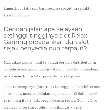
Kamu dapat tahu sari bara secara sepatutnya sewaktu
kisaran prodeo.
Dengan jalan apa kejayaan
setinggi-tingginya slot Relax
Gaming dipadankan dgn slot
sejak penyedia nun terpaut?
Mau cakap apakah hasil tertinggi bermula distributor yg
berselisih bertambah dewasa ataupun tak? Kami membina
patokan melalui sekitar penyedia pati yang lain.
beserta mempunyai (rata-rata) kesanggupan kelebihan nan
amat mulia. membina kelakuan spektakuler di dalam tarikh
2020 maka itu hendak, bergandengan secara Nolimit City,
memegang tertinggi tulisan di dalam tarikh 2021.