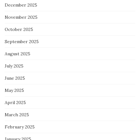
December 2025
November 2025
October 2025
September 2025
August 2025
July 2025
June 2025
May 2025
April 2025
March 2025
February 2025
January 2025