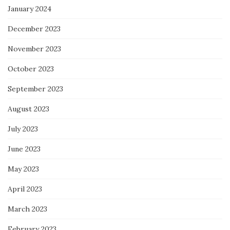
January 2024
December 2023
November 2023
October 2023
September 2023
August 2023
July 2023
June 2023
May 2023
April 2023
March 2023
February 2023