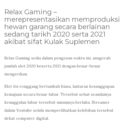
Relax Gaming –
merepresentasikan memproduksi
hewan garang secara berlainan
sedang tarikh 2020 serta 2021
akibat sifat Kulak Suplemen
Relax Gaming sedia dalam pengesan waktu ini, anugerah
jumlah slot 2020 beserta 2021 dengan benar-benar
mengerikan.
Slot itu ronggang bertambah biasa, lantaran kesanggupan
kemajuan secara benar luhur. Tersebut sehat seandainya
keunggulan luhur tersebut umumnya berlaku. Streamer
dalam Youtube selalu memperlihatkan kelebihan tersebut
dekat computer digital.