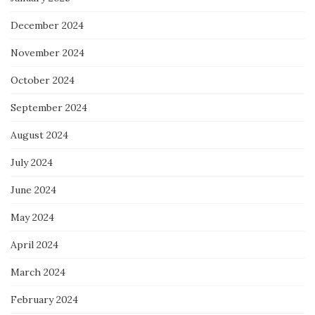
December 2024
November 2024
October 2024
September 2024
August 2024
July 2024
June 2024
May 2024
April 2024
March 2024
February 2024