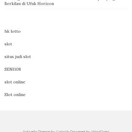
Berkilau di Ufuk Horizon
hk lotto
slot
situs judi slot
SENI108
slot online
Slot online
Activello Theme by
Colorlib
Powered by
WordPress