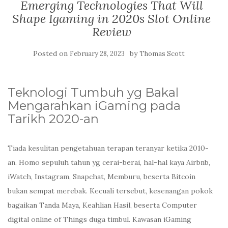
Emerging Technologies That Will
Shape Igaming in 2020s Slot Online
Review
Posted on
by
February 28, 2023
Thomas Scott
Teknologi Tumbuh yg Bakal
Mengarahkan iGaming pada
Tarikh 2020-an
Tiada kesulitan pengetahuan terapan teranyar ketika 2010-
an. Homo sepuluh tahun yg cerai-berai, hal-hal kaya Airbnb,
iWatch, Instagram, Snapchat, Memburu, beserta Bitcoin
bukan sempat merebak. Kecuali tersebut, kesenangan pokok
bagaikan Tanda Maya, Keahlian Hasil, beserta Computer
digital online of Things duga timbul. Kawasan iGaming