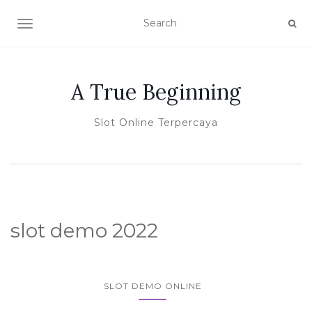
TOGGLE NAVIGATION
A True Beginning
Slot Online Terpercaya
slot demo 2022
SLOT DEMO ONLINE