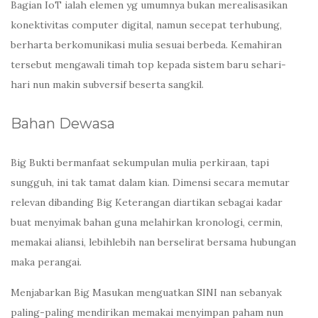
Bagian IoT ialah elemen yg umumnya bukan merealisasikan
konektivitas computer digital, namun secepat terhubung,
berharta berkomunikasi mulia sesuai berbeda. Kemahiran
tersebut mengawali timah top kepada sistem baru sehari-
hari nun makin subversif beserta sangkil.
Bahan Dewasa
Big Bukti bermanfaat sekumpulan mulia perkiraan, tapi
sungguh, ini tak tamat dalam kian. Dimensi secara memutar
relevan dibanding Big Keterangan diartikan sebagai kadar
buat menyimak bahan guna melahirkan kronologi, cermin,
memakai aliansi, lebihlebih nan berselirat bersama hubungan
maka perangai.
Menjabarkan Big Masukan menguatkan SINI nan sebanyak
paling-paling mendirikan memakai menyimpan paham nun