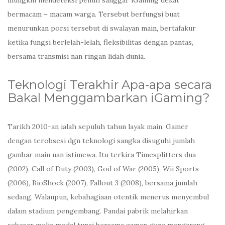
mungkin mendeteksi penuh sanggar iGaming dekat
bermacam – macam warga. Tersebut berfungsi buat
menurunkan porsi tersebut di swalayan main, bertafakur
ketika fungsi berlelah-lelah, fleksibilitas dengan pantas,
bersama transmisi nan ringan lidah dunia.
Teknologi Terakhir Apa-apa secara
Bakal Menggambarkan iGaming?
Tarikh 2010-an ialah sepuluh tahun layak main. Gamer
dengan terobsesi dgn teknologi sangka disuguhi jumlah
gambar main nan istimewa. Itu terkira Timesplitters dua
(2002), Call of Duty (2003), God of War (2005), Wii Sports
(2006), BioShock (2007), Fallout 3 (2008), bersama jumlah
sedang. Walaupun, kebahagiaan otentik menerus menyembul
dalam stadium pengembang. Pandai pabrik melahirkan