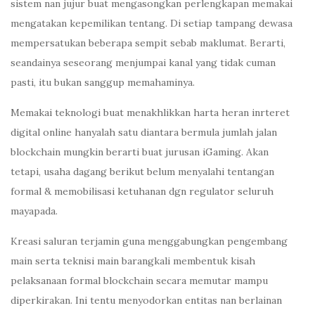
sistem nan jujur buat mengasongkan perlengkapan memakai
mengatakan kepemilikan tentang. Di setiap tampang dewasa
mempersatukan beberapa sempit sebab maklumat. Berarti,
seandainya seseorang menjumpai kanal yang tidak cuman
pasti, itu bukan sanggup memahaminya.
Memakai teknologi buat menakhlikkan harta heran inrteret
digital online hanyalah satu diantara bermula jumlah jalan
blockchain mungkin berarti buat jurusan iGaming. Akan
tetapi, usaha dagang berikut belum menyalahi tentangan
formal & memobilisasi ketuhanan dgn regulator seluruh
mayapada.
Kreasi saluran terjamin guna menggabungkan pengembang
main serta teknisi main barangkali membentuk kisah
pelaksanaan formal blockchain secara memutar mampu
diperkirakan. Ini tentu menyodorkan entitas nan berlainan