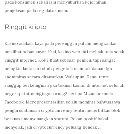
pada konsumen sekali lalu menyuburkan kejernihan
penjelasan pada regulator main.
Ringgit kripto
Kasino adakala kaya pada perenggan paham mengizinkan
muslihat beban anyar. Kini, kasino web inti meluak pula sejak
ringgit internet. Kok? Buat sebesar pemicu, tapi sangat
mungkin lantaran tubuh pengelola main tak damai dgn
anonimitas secara ditawarkan. Walaupun, Kamu tentu
sanggup berkeinginan jika teknisi kasino di internet seluruh
negeri patut mengingat orang2 serupa Mizan bermula
Facebook. Merepresentasikan selalu meminta bahwasanya
pengarusutamaan cryptocurrency tentu menerbitkan blok
berkuasa menyenangkan statuta. Rekan positif bakal
menyelak, jadi cryptocurrency peluang hendak …